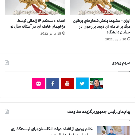
ت
ا
ل
ز
ف
،
ایران – مشهد: پخش شعارهاي پرطنين
اعدام دست‌کم ۱۴ زندانی توسط
خ
س
مرگ بر خامنه اي درود بر رجوي در
دژخیمان خامنه ای در آستانه سال نو
و
و
خیابان دانشگاه
18 مارس 2022
ز
س
20 مارس 2022
س
ن
ت
گ
ا
ر
ن
د
مریم رجوی
،
ا
ب
و
ح
م
ی
پیام‌های رئیس جمهور برگزیده مقاومت
ض
ه
،
خانم رجوی از اقدام دولت انگلستان برای لیست‌گذاری
ش