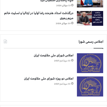
سپاه پاسداران استقبال کرد
ا
13 جولای 2026
د
گ
درگذشت استاد هنرمند رضا اولیا در ایتالیا و تسلیت خانم
ا
مریم رجوی
ن
10 جولای 2026
،
ک
و
اجلاس رسمی شورا
ی
«
ع
اجلاس شورای ملی مقاومت ایران
ی
11 سپتامبر 2025
ن‌
د
و
»
اجلاس دو روزه شورای ملی مقاومت ایران
و
11 سپتامبر 2025
ه
و
ی
ز