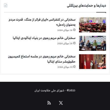
ه
دیدارها و حمایت‌های بین‌المللی
د
ر
ا
سخنرانی در کنفرانس «ایران فراتر از جنگ، قدرت مردم
ع
به‌عنوان راه‌حل»
ت
18 جولای 2026
ر
ا
سخنرانی خانم مریم رجوی در بنیاد اینائودی ایتالیا
ض
18 جولای 2026
ب
ه
سخنرانی خانم مریم رجوی در جلسه استماع کمیسیون
ب
حقوق‌بشر سنای ایتالیا
ی
16 جولای 2026
آ
ب
ی
2025© - شورای ملی مقاومت ایران
X
خوراک