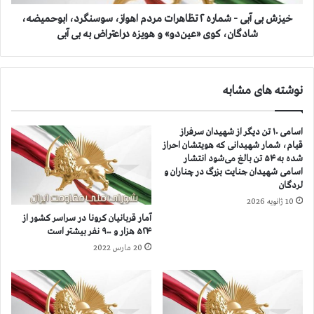
ن
ی
آ
-
خيزش بی آبی - شماره ۲ تظاهرات مردم اهواز، سوسنگرد، ابوحمیضه،
م
ش
شادگان، کوی «عین‌دو» و هویزه دراعتراض به بی آبی
د
م
ه
ا
ا
ر
نوشته های مشابه
ز
ه
ب
۲
ی‌
ت
اسامی ۱۰ تن دیگر از شهیدان سرفراز
آ
ظ
قیام، شمار شهیدانی که هویتشان احراز
ب
ا
شده به ۵۴ تن بالغ می‌شود انتشار
ی
ه
اسامی شهیدان جنایت بزرگ در چناران و
د
ر
لردگان
ر
ا
10 ژانویه 2026
ش
ت
آمار قربانيان كرونا در سراسر كشور از
ه
م
۵۲۴ هزار و ۹۰۰ نفر بيشتر است
ر
ر
20 مارس 2022
ه
د
ا
م
ی
ا
م
ه
خ
و