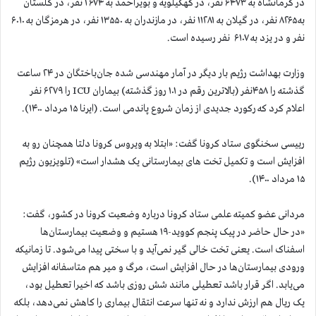
در کرمانشاه به ۶۴۷۳ نفر، در کهگیلویه و بویراحمد به ۲۶۷۴ نفر، در گلستان
به۸۲۶۵ نفر، در گیلان به ۱۱۲۸۱ نفر، در مازندران به ۱۳۵۵۰ نفر، در هرمزگان به ۶۰۱۰
نفر و در یزد به ۶۱۰۷ نفر رسیده است.
وزارت بهداشت رژیم بار دیگر در آمار مهندسی شده جان‌باختگان در ۲۴ ساعت
گذشته را ۴۵۸نفر (بالاترین رقم در ۱۰۱ روز گذشته) بیماران ICU را ۶۲۷۹ نفر
اعلام کرد که رکورد جدیدی از زمان شروع پاندمی است. (ایرنا ۱۵ مرداد ۱۴۰۰).
رییسی سخنگوی ستاد کرونا گفت: «ابتلا به ویروس کرونا دلتا همچنان رو به
افزایش است و تکمیل تخت های بیمارستانی یک هشدار است» (تلویزیون رژیم
۱۵ مرداد ۱۴۰۰).
مردانی عضو کمیته علمی ستاد کرونا درباره وضعیت کرونا در کشور، گفت:
«در حال حاضر در پیک پنجم کووید-۱۹ هستیم و وضعیت بیمارستان‌ها
اسفناک است. یعنی تخت خالی گیر نمی‌آید و با سختی پیدا می‌شود. تا زمانیکه
ورودی بیمارستان‌ها در حال افزایش است، مرگ و میر هم متاسفانه افزایش
می‌یابد. اگر قرار باشد تعطیلی مانند شش روزی باشد که اخیرا تعطیل بود،
یک ریال هم ارزش ندارد و نه تنها سرعت انتقال بیماری را کاهش نمی‌دهد، بلکه