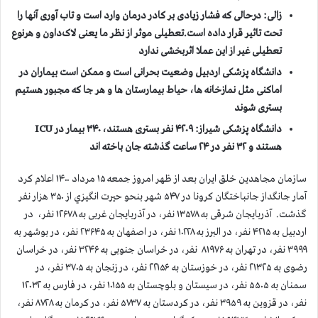
زالی: درحالی که فشار زیادی بر کادر درمان وارد است و تاب آوری آنها را
تحت تاثیر قرار داده است
.
تعطیلی موثر از نظر ما یعنی لاک‌داون و هرنوع
تعطیلی غیر از این عملا اثربخشی ندارد
دانشگاه پزشکی اردبیل وضعیت بحرانی است و ممکن است بیماران در
اماکنی مثل نمازخانه ها، حیاط بیمارستان ها و هر جا که مجبور هستیم
بستری شوند
دانشگاه پزشکی شیراز: ۴۲۰۹ نفر بستری هستند، ۳۴۰ بیمار در ICU
هستند و ۳۲ نفر در ۲۴ ساعت گذشته جان باخته اند
سازمان مجاهدين خلق ايران بعد از ظهر امروز جمعه ۱۵ مرداد ۱۴۰۰ اعلام كرد
آمار جانگداز جانباختگان كرونا در ۵۴۷ شهر بنحو حيرت انگيزي از ۳۵۰ هزار نفر
گذشت. آذربایجان شرقی به ۱۳۵۷۸ نفر، در آذربایجان غربی به ۱۲۶۷۸ نفر، در
اردبیل به ۴۲۱۵ نفر، در البرز به ۱۰۲۲۸ نفر، در اصفهان به ۲۳۶۴۵ نفر، در بوشهر به
۳۹۹۹ نفر، در تهران به ۸۱۹۷۶ نفر، در خراسان جنوبی به ۳۲۴۶ نفر، در خراسان
رضوی به ۲۱۳۲۵ نفر، در خوزستان به ۲۲۱۵۶ نفر، در زنجان به ۳۷۰۵ نفر، در
سمنان به ۵۵۰۵ نفر، در سیستان و بلوچستان به ۱۰۱۵۵ نفر، در فارس به ۱۲۰۳۲
نفر، در قزوین به ۳۹۵۹ نفر، در کردستان به ۵۷۳۷ نفر، در کرمان به ۸۷۲۸ نفر،