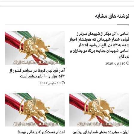
ا
م
ا
ح
نوشته های مشابه
ز
ت
۳
ر
۴
م
اسامی ۱۰ تن دیگر از شهیدان سرفراز
۸
ش
قیام، شمار شهیدانی که هویتشان احراز
ه
و
شده به ۵۴ تن بالغ می‌شود انتشار
ز
ر
اسامی شهیدان جنایت بزرگ در چناران و
ا
ا
لردگان
ر
،
10 ژانویه 2026
و
د
آمار قربانيان كرونا در سراسر كشور از
۸
ر
۵۲۴ هزار و ۹۰۰ نفر بيشتر است
۰
ا
20 مارس 2022
۰
ج
ن
ل
ف
ا
ر
س
ب
م
ي
ی
ش
ا
ت
ن‌
ایران – مشهد: پخش شعارهاي پرطنين
اعدام دست‌کم ۱۴ زندانی توسط