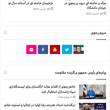
ر
د
مرگ بر خامنه اي درود بر رجوي در
دژخیمان خامنه ای در آستانه سال نو
ا
و
خیابان دانشگاه
18 مارس 2022
س
ر
20 مارس 2022
ت
ه‌
ی
ی
ش
مریم رجوی
و
ر
ا
ی
م
ل
ی
پیام‌های رئیس جمهور برگزیده مقاومت
م
ق
ا
خانم رجوی از اقدام دولت انگلستان برای لیست‌گذاری
و
سپاه پاسداران استقبال کرد
م
13 جولای 2026
ت
ا
درگذشت استاد هنرمند رضا اولیا در ایتالیا و تسلیت خانم
ی