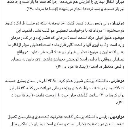
میزان انتقال بیماری را افزایش هم می‌دهد؛ چرا که همه جا باز است و جاده‌ها
نیز باز هستند و مسافرت‌ها انجام می‌شود» (ایسنا ۱۵ مرداد ۱۴۰۰).
در تهران،
زالی رییس ستاد کرونا گفت: «با توجه به اینکه در جلسه قرارگاه کرونا
در سه‌شنبه ۱۲ مرداد که با درخواست تعطیلی موافقت نشد، اهمیت این
موضوع هنوز خیلی درک نشده است؛ درحالی که فشار زیادی بر کادر درمان
وارد است و تاب آوری آنها را تحت تاثیر قرار داده است.تعطیلی موثر از نظر ما
یعنی لاک‌داون و هرنوع تعطیلی غیر از این عملا اثربخشی ندارد. در واقع
تعطیلی موقتی یا ناقص اصلا اثربخشی نخواهد داشت. لاک داون به معنای
واقعی مدنظر ما است» (ایسنا ۱۵ مرداد ۱۴۰۰)
در فارس
، دانشگاه پزشکی شیراز اعلام کرد: «۴۲۰۹ نفر در استان بستری هستند
که ۳۴۰ بیمار در ICU، مراقبت های ویژه درمانی دریافت می کنند.۳۲ نفر نیز
براثر کرونا در ۲۴ ساعت گذشته جان خود را از دست دادند» (ایرنا ۱۵ مرداد
۱۴۰۰).
در اردبیل،
رئیس دانشگاه پزشکی گفت: «ظرفیت تخت‌های بیمارستان تکمیل
شده، استان در وضعیت بحرانی است و ممکن است بیماران در اماکنی مثل