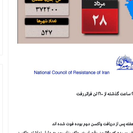
شگاه پزشکی اهواز: بستري‌های خوزستان به ۲۶۴۵ نفر رسیده که بالاترین رقم است. واکسیناسیون به دلیل نداشتن واکسن