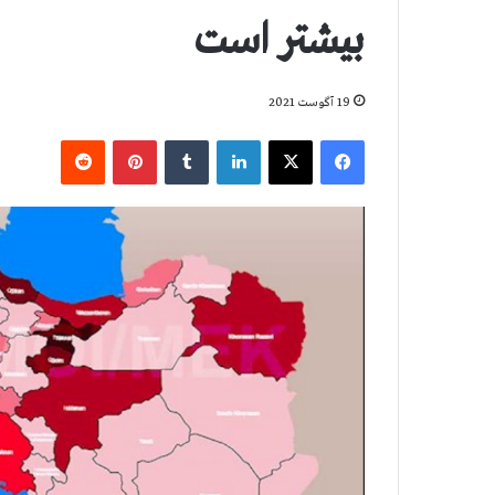
بيشتر است
19 آگوست 2021
فیس بوک
X
لینکدین
‫تامبلر
‫پین‌ترست
‫رددیت