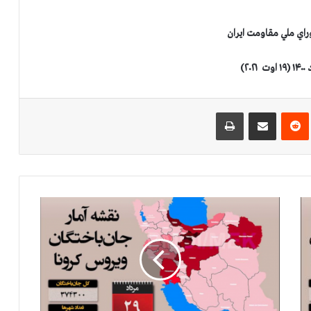
راي ملي مقاومت ايران
(۱۹ اوت
۲۰۲۱
)
‌ترست
‫رددیت
اشتراک گذاری از طریق ایمیل
چاپ
آ
م
ا
ر
ج
ا
ن
گ