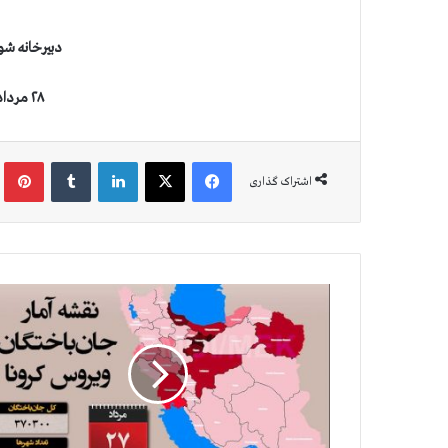
دبيرخانه شو
۲۸ مرداد ۱۴۰۰
فیس بوک
X
لینکدین
‫تامبلر
‫پین
اشتراک گذاری
آ
م
ا
ر
ج
ا
ن
گ