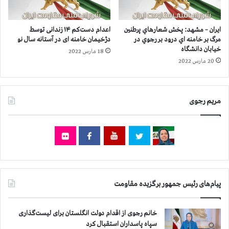
ر
ه
ا
ز
س
ا
ایران – مشهد: پخش شعارهاي پرطنين
اعدام دست‌کم ۱۴ زندانی توسط
ت
ر
مرگ بر خامنه اي درود بر رجوي در
دژخیمان خامنه ای در آستانه سال نو
و
خیابان دانشگاه
18 مارس 2022
۹
20 مارس 2022
۰
۰
ن
مریم رجوی
ف
ر
ب
ي
ش
ت
ر
ا
پیام‌های رئیس جمهور برگزیده مقاومت
س
ت
خانم رجوی از اقدام دولت انگلستان برای لیست‌گذاری
سپاه پاسداران استقبال کرد