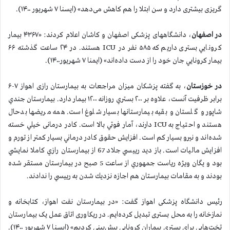
گریزی بیشتری دارد و سن ابتلا را هم کاهش می‌دهد» (ایسنا ۷ شهریور ۱۴۰۰).
در اصفهان
، دانشگاههای پزشکی اصفهان و کاشان اعلام کردند: «۴۳۶۷ بیمار
كرونايي بستری داريم که ۵۸۵ نفر در ICU هستند. در ۲۴ ساعت گذشته ۶۶
بیمار کرونايي جان خود را از دست داده‌اند» (ایمنا ۷ شهریور۱۴۰۰).
در خوزستان
، به گفته پزشكان ميزان مراجعات به بيمارستان رازی اهواز ۷-۶
برابر ظرفيت آنست، علاوه بر ۲۰۰ بستري روزانه ۱۲۰۰ بيمار دارد. بيمارستان جندي
شاپور و گلستان و بقيه بيمارستانها بسيار شلوغ است. همه مريضها بدحال
هستند و احتياج به ICU دارند، آمار فوتي بالا است. کادر درمانی خيلي خسته
شده‌اند و نيرو بسيار كم است. افزايش حقوق كادر درماني بسيار كمتر از تورم و
افزايش ماليات است. باز ديد رييسي جلاد 67 از بيمارستان رازي كاملا نمايشي
بود و يگان ويژه رياست جمهوري از ساعت 5 صبح در بيمارستان مستقر شده
بودند و به مقامات بيمارستان هم اجازه نزديك شدن به رييسي را ندادند.
رئیس دانشگاه پزشکی اهواز گفت: «در بیمارستان نفت اهواز، کتابخانه و
نمازخانه را به محل بستری تبدیل کرده‌ایم. در ریکاوری اتاق عمل یک بیمارستان
تخت‌هایی برای بستری بیماران كرونايي پیش‌بینی کردیم» (ایسنا ۷ شهریور ۱۴۰۰).