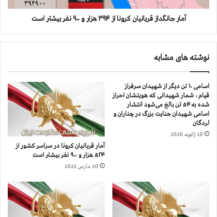
ك
د
ر
ا
آمار جانگداز قربانيان كرونا از ۳۹۴ هزار و ۹۰۰ نفر بيشتر است
و
ز
ن
ق
ا
ر
نوشته های مشابه
ا
ب
ز
ا
۳
ن
اسامی ۱۰ تن دیگر از شهیدان سرفراز
۹
ي
قیام، شمار شهیدانی که هویتشان احراز
۱
ا
شده به ۵۴ تن بالغ می‌شود انتشار
ه
ن
اسامی شهیدان جنایت بزرگ در چناران و
ز
ك
لردگان
ا
ر
10 ژانویه 2026
ر
و
آمار قربانيان كرونا در سراسر كشور از
ن
ن
۵۲۴ هزار و ۹۰۰ نفر بيشتر است
ف
ا
20 مارس 2022
ر
ا
ب
ز
ي
۳
ش
۹
ت
۴