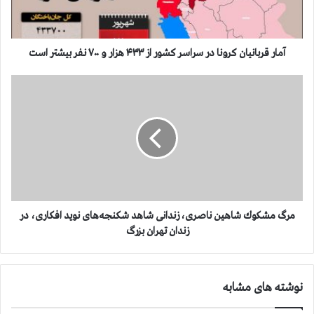
ب
ا
ن
ي
آمار قربانيان كرونا در سراسر كشور از ۴۳۳ هزار و ۷۰۰ نفر بيشتر است
ا
ن
م
ك
ر
ر
گ
و
م
ن
ش
ا
ك
د
و
ر
ك
س
ش
ر
ا
مرگ مشكوك شاهین ناصری، زندانی شاهد شکنجه‌های نوید افکاری، در
ا
ه
زندان تهران بزرگ
س
ی
ر
ن
ك
ن
نوشته های مشابه
ش
ا
و
ص