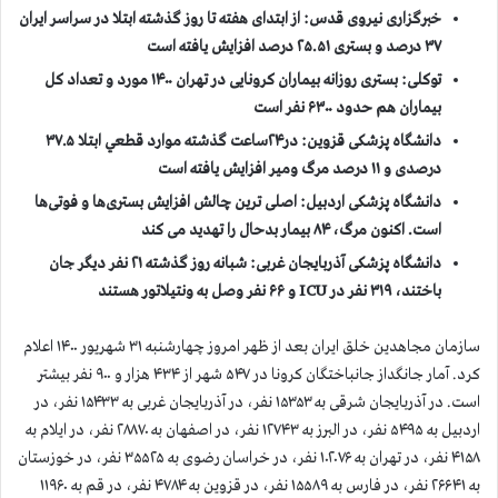
خبرگزاری نیروی قدس: از ابتدای هفته تا روز گذشته ابتلا در سراسر ایران
۳۷ درصد و بستری ۲۵.۵۱ درصد افزایش یافته است
توکلی: بستری روزانه‌ بیماران کرونایی در تهران ۱۴۰۰ مورد و تعداد کل
بیماران هم حدود ۶۳۰۰ نفر است
دانشگاه پزشکی قزوین: در۲۴ساعت گذشته موارد قطعي ابتلا ۳۷.۵
درصدی و ۱۱ درصد مرگ ومیر افزایش یافته است
دانشگاه پزشکی اردبیل: اصلی ترین چالش افزایش بستری‌ها و فوتی‌ها
است. اکنون مرگ، ۸۴ بیمار بدحال را تهدید می کند
دانشگاه پزشکی آذربایجان غربی: شبانه روز گذشته ۲۱ نفر دیگر جان
باختند، ۳۱۹ نفر در
ICU
و ۶۶ نفر وصل به ونتیلاتور هستند
سازمان مجاهدين خلق ايران بعد از ظهر امروز چهارشنبه ۳۱ شهریور ۱۴۰۰ اعلام
كرد. آمار جانگداز جانباختگان كرونا در ۵۴۷ شهر از ۴۳۴ هزار و ۹۰۰ نفر بيشتر
است. در آذربایجان شرقی به ۱۵۳۵۳ نفر، در آذربایجان غربی به ۱۵۴۳۳ نفر، در
اردبیل به ۵۴۹۵ نفر، در البرز به ۱۲۷۴۳ نفر، در اصفهان به ۲۸۸۷۰ نفر، در ایلام به
۴۱۵۸ نفر، در تهران به ۱۰۲۰۷۶ نفر، در خراسان رضوی به ۳۵۵۲۵ نفر، در خوزستان
به ۲۶۶۴۱ نفر، در فارس به ۱۵۵۸۹ نفر، در قزوین به ۴۷۸۴ نفر، در قم به ۱۱۹۶۰