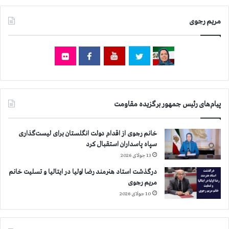
ا
و
س
ی
مریم رجوی
ت
د
ا
ف
ک
ا
ر
ی
پیام‌های رئیس جمهور برگزیده مقاومت
،
د
ر
خانم رجوی از اقدام دولت انگلستان برای لیست‌گذاری
ز
سپاه پاسداران استقبال کرد
ن
13 جولای 2026
د
ا
درگذشت استاد هنرمند رضا اولیا در ایتالیا و تسلیت خانم
ن
مریم رجوی
ت
10 جولای 2026
ه
ر
ا