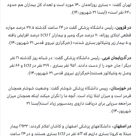
تهران گفت: « بستری روزانه‌مان ۱۴۰۰ مورد است و تعداد کل بیماران هم حدود
۶۳۰۰ نفر است» (ایسنا ۳۱ شهریور۱۴۰۰).
در قزوین،
رئیس دانشگاه پزشکی گفت در ۲۴ ساعت گذشته ۳۷.۵ درصد موارد
قطعی ابتلای روزانه، ۱۱ درصد مرگ ومیر و بیماران ICU ۲ درصد افزایش یافته
و۵۰ بیمار زیر ونتیلاتور بستری شدند» (خبرگزاری نیروی قدس ۳۱ شهریور۱۴۰۰).
در آذربایجان غربی
، رئیس دانشگاه پزشکی گفت: در شبانه روز گذشته ۲۱ نفر
دیگر ا جان خود را از دست دادند. ۹۵۲ نفر بستری ، ۳۱۹ نفر در ICU و ۶۶ نفر
وصل به ونتیلاتور هستند(خبرگزاری نیروی قدس ۳۱ شهریور۱۴۰۰).
در خوزستان،
رییس دانشگاه پزشکی شوشتر گفت: وضعیت شوشتر همچنان
قرمز است و میزان ابتلا زیاد است. آنچه ما را نگران میکند اینکه همچنان میزان
مراجعه سرپایی برای دریافت داروی رمدسیویر زیاد است(ایسنا ۳۱
شهریور۱۴۰۰).
در
اصفهان،
دانشگاههای پزشکی اصفهان و کاشان اعلام کردند: ۲۹۳۳ بیمار
مبتلا به کرونا بستری داريم که ۵۲۲ نفر در ICU بستری هستند و در ۲۴ ساعت