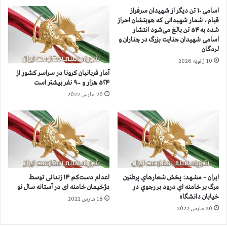
ر
ر
اسامی ۱۰ تن دیگر از شهیدان سرفراز
ا
ی
قیام، شمار شهیدانی که هویتشان احراز
ز
،
شده به ۵۴ تن بالغ می‌شود انتشار
۴
ز
اسامی شهیدان جنایت بزرگ در چناران و
۳
ن
لردگان
۳
د
10 ژانویه 2026
ه
ا
آمار قربانيان كرونا در سراسر كشور از
ز
ن
۵۲۴ هزار و ۹۰۰ نفر بيشتر است
ا
ی
20 مارس 2022
ر
ش
و
ا
۷
ه
۰
د
۰
ش
ن
ک
ف
ن
ر
ج
ایران – مشهد: پخش شعارهاي پرطنين
اعدام دست‌کم ۱۴ زندانی توسط
ب
ه‌
مرگ بر خامنه اي درود بر رجوي در
دژخیمان خامنه ای در آستانه سال نو
ي
ه
خیابان دانشگاه
18 مارس 2022
ش
ا
20 مارس 2022
ت
ی
ر
ن