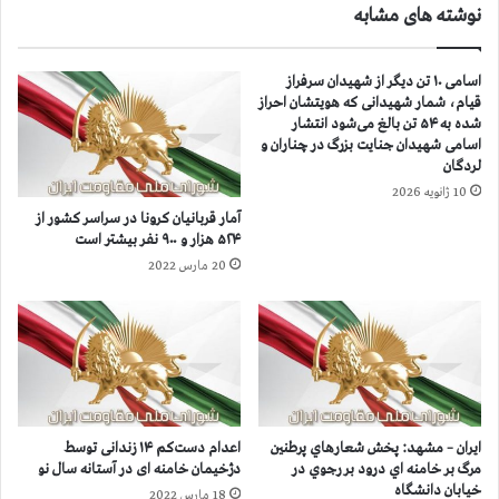
نوشته های مشابه
ك
ن
ش
د
و
ر
اسامی ۱۰ تن دیگر از شهیدان سرفراز
ر
۵
قیام، شمار شهیدانی که هویتشان احراز
ا
۳
شده به ۵۴ تن بالغ می‌شود انتشار
ز
ش
اسامی شهیدان جنایت بزرگ در چناران و
۴
ه
لردگان
۷
ر
10 ژانویه 2026
۳
(
آمار قربانيان كرونا در سراسر كشور از
ه
۲
۵۲۴ هزار و ۹۰۰ نفر بيشتر است
ز
۲
20 مارس 2022
ا
ا
ر
س
و
ت
۷
ا
۰
ن
۰
)
ن
ب
ف
ر
ایران – مشهد: پخش شعارهاي پرطنين
اعدام دست‌کم ۱۴ زندانی توسط
ر
غ
مرگ بر خامنه اي درود بر رجوي در
دژخیمان خامنه ای در آستانه سال نو
ب
م
خیابان دانشگاه
18 مارس 2022