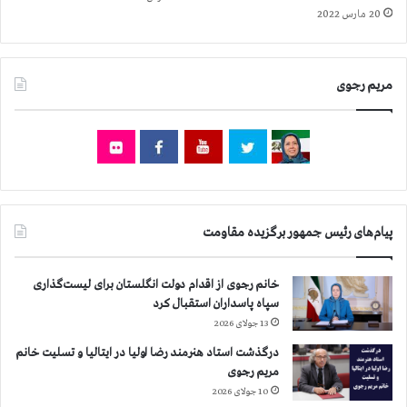
ي
ف
20 مارس 2022
ش
ض
ت
ا
ر
ی
ا
مریم رجوی
ا
س
م
ت
ن
ی
ت
ی
ش
د
پیام‌های رئیس جمهور برگزیده مقاومت
ی
د
خانم رجوی از اقدام دولت انگلستان برای لیست‌گذاری
سپاه پاسداران استقبال کرد
13 جولای 2026
درگذشت استاد هنرمند رضا اولیا در ایتالیا و تسلیت خانم
مریم رجوی
10 جولای 2026