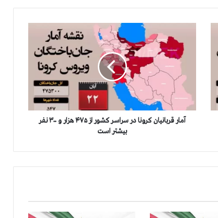
آ
م
ا
ر
ق
ر
ب
ا
ن
ي
آمار قربانيان كرونا در سراسر كشور از ۴۷۵ هزار و ۳۰۰ نفر
ا
بيشتر است
ن
ك
ر
و
ن
ا
د
ر