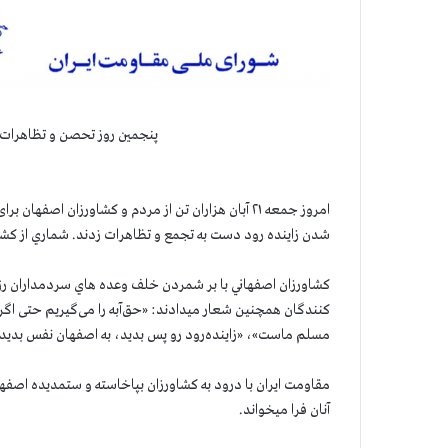
پنجمين روز تحصن و تظاهرات
امروز جمعه ۲۱ آبان هزاران تن از مردم و کشاورزان ا
شدن زاینده رود دست به تجمع و تظاهرات زدند. شماري از کشاور
كشاورزان اصفهاني با بر شمردن خلف وعده هاي سردمداران رژي
کنندگان همچنین شعار میدادند: «حق‌آبه را می‌گیریم حتی اگر ب
مسلم ماست»، «زاینده‌رود رو پس بدید، به اصفهان نفس بدید»
مقاومت ایران با درود به کشاورزان بپاخاسته و ستمدیده اصفه
آنان فرا میخواند.