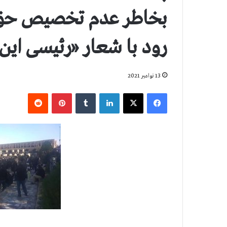
بخاطر عدم تخصیص حق‌آ
رود با شعار «رئیسی این
13 نوامبر 2021
فیس بوک
X
لینکدین
‫تامبلر
‫پین‌ترست
‫رددیت