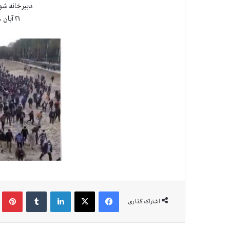
دبیرخانه شو
۲۱ آبان ۱۴۰۰ ( ۱۲ نوامبر ۲۰۲۱)
فیس بوک
X
لینکدین
‫تامبلر
‫پین
اشتراک گذاری