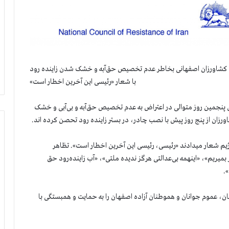
 کشاورزان اصفهانی بخاطر عدم تخصیص حق‌آبه و خشک شدن زاینده رود
با شعار «رئیسی این آخرین اخطار است»
صفهان برای پنجمین روز متوالی در اعتراض به عدم تخصیص حق‌آبه و بی‌آبی و خشک
زان از پنج روز پیش با نصب چادر، در بستر زاینده رود تحصن كرده اند.
م شعار ميدادند «رئیسی، رئیسی این آخرین اخطار است». تظاهر
میریم»، «اینهمه بی‌عدالتی هرگز ندیده ملتی»، «آب زاینده‌رود حق
.
ان، عموم جوانان و هموطنان آزاده اصفهان را به حمایت و همبستگی با