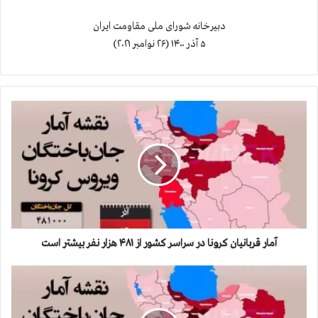
دبیرخانه شورای ملی مقاومت ایران
۵ آذر ۱۴۰۰ (۲۶ نوامبر ۲۰۲۱)
آ
م
ا
ر
ق
ر
ب
ا
ن
ي
آمار قربانيان كرونا در سراسر كشور از ۴۸۱ هزار نفر بيشتر است
ا
ن
آ
ك
م
ر
ا
و
ر