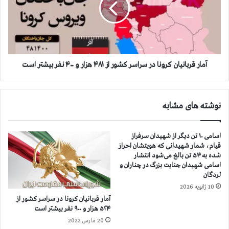
ن
ق
ا
ر
د
ب
ر
ا
س
ن
ر
ي
آمار قربانيان كرونا در سراسر كشور از ۴۸۱ هزار و ۴۰۰ نفر بيشتر است
ا
ا
س
ن
ر
ك
نوشته های مشابه
ك
ر
ش
و
و
ن
اسامی ۱۰ تن دیگر از شهیدان سرفراز
ر
ا
قیام، شمار شهیدانی که هویتشان احراز
ا
د
شده به ۵۴ تن بالغ می‌شود انتشار
ز
ر
اسامی شهیدان جنایت بزرگ در چناران و
۴
س
لردگان
۸
ر
10 ژانویه 2026
۱
ا
آمار قربانيان كرونا در سراسر كشور از
ه
س
۵۲۴ هزار و ۹۰۰ نفر بيشتر است
ز
ر
20 مارس 2022
ا
ك