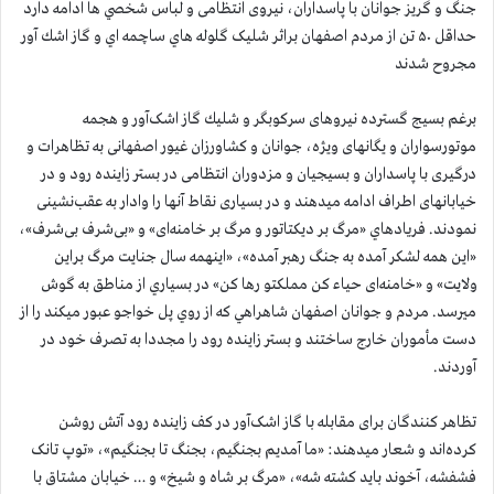
جنگ و گریز جوانان با پاسداران، نیروی انتظامی و لباس شخصي ها ادامه دارد
حداقل ۵۰ تن از مردم اصفهان براثر شلیک گلوله هاي ساچمه اي و گاز اشك آور
مجروح شدند
برغم بسیج گسترده نیروهای سرکوبگر و شليك گاز اشک‌آور و هجمه
موتورسواران و یگانهای ویژه، جوانان و کشاورزان غیور اصفهانی به تظاهرات و
درگیری با پاسداران و بسيجيان و مزدوران انتظامی در بستر زاینده رود و در
خیابانهای اطراف ادامه ميدهند و در بسیاری نقاط آنها را وادار به عقب‌نشینی
نمودند. فريادهاي «مرگ بر دیکتاتور و مرگ بر خامنه‌ای» و «بی‌شرف بی‌شرف»،
«اين همه لشكر آمده به جنگ رهبر آمده»، «اینهمه سال جنایت مرگ براین
ولایت» و «خامنه‌ای حیاء کن مملکتو رها کن» در بسياري از مناطق به گوش
ميرسد. مردم و جوانان اصفهان شاهراهي كه از روي پل خواجو عبور ميكند را از
دست مأموران خارج ساختند و بستر زاينده رود را مجددا به تصرف خود در
آوردند.
تظاهر کنندگان برای مقابله با گاز اشک‌آور در کف زاینده رود آتش روشن
کرده‌اند و شعار میدهند: «ما آمدیم بجنگیم، بجنگ تا بجنگیم»، «توپ تانک
فشفشه، آخوند باید کشته شه»، «مرگ بر شاه و شیخ» و … خیابان مشتاق با