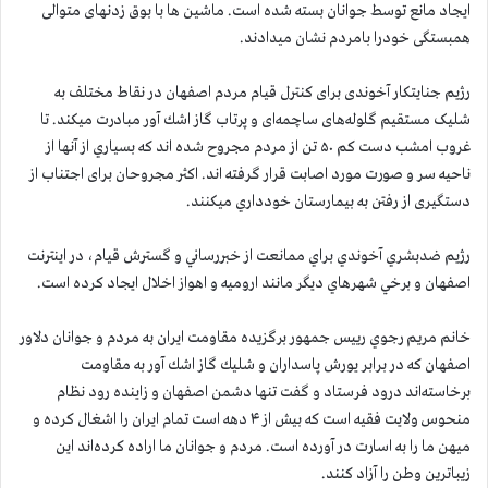
ايجاد مانع توسط جوانان بسته شده است. ماشین ها با بوق زدنهای متوالی
همبستگی خودرا بامردم نشان میدادند.
رژیم جنایتکار آخوندی برای کنترل قیام مردم اصفهان در نقاط مختلف به
شلیک مستقیم گلوله‌های ساچمه‌ای و پرتاب گاز اشك آور مبادرت ميكند. تا
غروب امشب دست كم ۵۰ تن از مردم مجروح شده اند كه بسياري از آنها از
ناحیه سر و صورت مورد اصابت قرار گرفته اند. اكثر مجروحان برای اجتناب از
دستگیری از رفتن به بیمارستان خودداري میکنند.
رژيم ضدبشري آخوندي براي ممانعت از خبررساني و گسترش قيام، در اينترنت
اصفهان و برخي شهرهاي ديگر مانند اروميه و اهواز اخلال ايجاد كرده است.
خانم مريم رجوي رييس جمهور برگزيده مقاومت ايران به مردم و جوانان دلاور
اصفهان که در برابر يورش پاسداران و شليك گاز اشك آور به مقاومت
برخاسته‌اند درود فرستاد و گفت تنها دشمن اصفهان و زاینده رود نظام
منحوس ولايت فقيه است كه بيش از ۴ دهه است تمام ايران را اشغال كرده و
ميهن ما را به اسارت در آورده است. مردم و جوانان ما اراده كرده‌اند اين
زيباترين وطن را آزاد كنند.