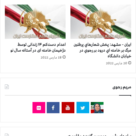
ر
ش
ن
و
ف
ر
ر
ا
ب
ز
ي
۴
ش
۸
ایران – مشهد: پخش شعارهاي پرطنين
اعدام دست‌کم ۱۴ زندانی توسط
ت
۱
مرگ بر خامنه اي درود بر رجوي در
دژخیمان خامنه ای در آستانه سال نو
ر
ه
خیابان دانشگاه
18 مارس 2022
ا
ز
20 مارس 2022
س
ا
ت
ر
و
مریم رجوی
۴
۰
۰
ن
ف
ر
ب
ي