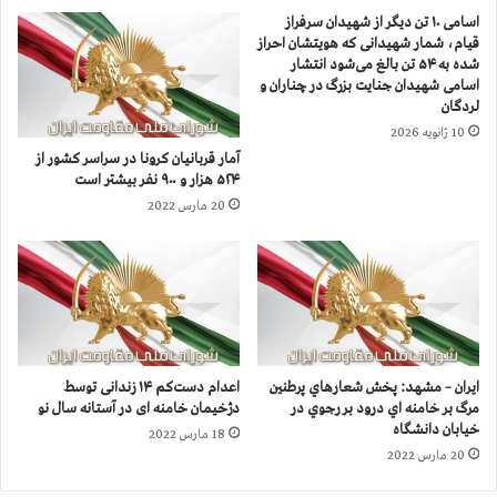
ی
ن
اسامی ۱۰ تن دیگر از شهیدان سرفراز
م
ا
قیام، شمار شهیدانی که هویتشان احراز
م
د
شده به ۵۴ تن بالغ می‌شود انتشار
ا
ر
اسامی شهیدان جنایت بزرگ در چناران و
ن
س
لردگان
ع
ر
10 ژانویه 2026
ت
ا
آمار قربانيان كرونا در سراسر كشور از
ا
س
۵۲۴ هزار و ۹۰۰ نفر بيشتر است
ز
ر
20 مارس 2022
خ
ك
ي
ش
ز
و
ش
ر
د
ا
و
ز
ب
۴
ا
۸
ایران – مشهد: پخش شعارهاي پرطنين
اعدام دست‌کم ۱۴ زندانی توسط
ر
۴
مرگ بر خامنه اي درود بر رجوي در
دژخیمان خامنه ای در آستانه سال نو
ه
ه
خیابان دانشگاه
18 مارس 2022
م
ز
20 مارس 2022
ر
ا
د
ر