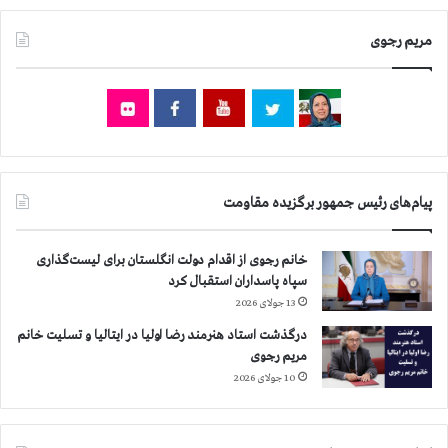
م
و
ا
مریم رجوی
۸
ص
۰
ف
۰
ه
ن
ا
ف
ن
ر
ب
ي
پیام‌های رئیس جمهور برگزیده مقاومت
ش
ت
ر
خانم رجوی از اقدام دولت انگلستان برای لیست‌گذاری
ا
سپاه پاسداران استقبال کرد
س
13 جولای 2026
ت
درگذشت استاد هنرمند رضا اولیا در ایتالیا و تسلیت خانم
مریم رجوی
10 جولای 2026