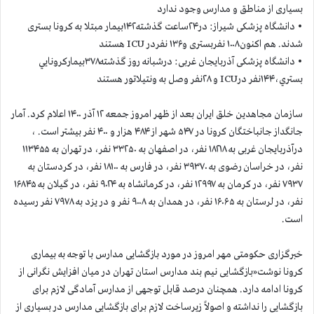
بسیاری از مناطق و مدارس وجود ندارد
• دانشگاه پزشکی شیراز: در۲۴ساعت گذشته۱۴۲بیمار مبتلا به کرونا بستری
شدند. هم اکنون۱۰۰۸ نفربستری و۱۳۶ نفردر ICU هستند
• دانشگاه پزشکی آذربایجان غربی: درشبانه روز گذشته۳۷۸بیمارکرونايي
بستري،۱۴۴نفر در‌‌ICU و ۲۸نفر وصل به ونتیلاتور هستند
سازمان مجاهدين خلق ايران بعد از ظهر امروز جمعه ۱۲ آذر ۱۴۰۰ اعلام كرد. آمار
جانگداز جانباختگان كرونا در ۵۴۷ شهر از ۴۸۴ هزار و ۴۰۰ نفر بيشتر است. ،
درآذربایجان غربی به ۱۸۲۱۸ نفر، در اصفهان به ۳۳۲۵۰ نفر، در تهران به ۱۱۳۴۵۵
نفر، در خراسان رضوی به ۳۹۳۷۰ نفر، در فارس به ۱۸۱۰۰ نفر، در کردستان به
۷۹۳۷ نفر، در کرمان به ۱۲۹۹۷ نفر، در کرمانشاه به ۹۰۲۴ نفر، در گیلان به ۱۶۸۴۵
نفر، در لرستان به ۱۶۰۶۵ نفر، در همدان به ۹۰۰۸ نفر و در یزد به ۷۹۷۸ نفر رسیده
است.
خبرگزاری حکومتی مهر امروز در مورد بازگشایی مدارس با توجه به بیماری
کرونا نوشت«بازگشایی نیم بند مدارس استان تهران در میان افزایش نگرانی از
کرونا ادامه دارد. همچنان درصد قابل توجهی از مدارس آمادگی لازم برای
بازگشایی را نداشته و اصولاً زیرساخت لازم برای بازگشایی مدارس در بسیاری از