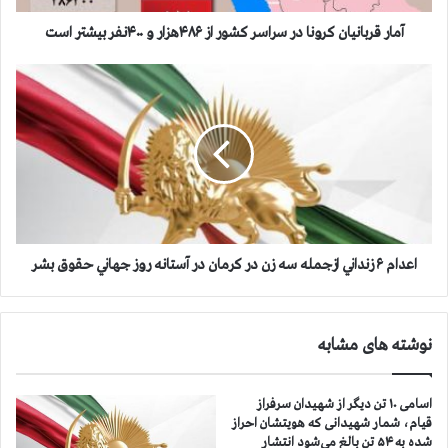
ن
ی
آمار قربانیان کرونا در سراسر کشور از ۴۸۶هزار و ۴۰۰نفر بیشتر است
ا
ن
ا
ک
ع
ر
د
و
ا
ن
م
ا
۶
د
ز
ر
ن
س
د
ر
ا
اعدام ۶ زنداني ازجمله سه زن در كرمان در آستانه روز جهاني حقوق بشر
ا
ن
س
ي
ر
ا
نوشته های مشابه
ک
ز
ش
ج
و
م
اسامی ۱۰ تن دیگر از شهیدان سرفراز
ر
ل
قیام، شمار شهیدانی که هویتشان احراز
ا
ه
شده به ۵۴ تن بالغ می‌شود انتشار