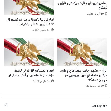
ز
س
اسامی شهیدان جنایت بزرگ در چناران و
۴
ه
لردگان
۸
ز
10 ژانویه 2026
۶
ن
آمار قربانيان كرونا در سراسر كشور از
ه
د
۵۲۴ هزار و ۹۰۰ نفر بيشتر است
ز
ر
20 مارس 2022
ا
ك
ر
ر
و
م
۴
ا
۰
ن
۰
د
ن
ر
ف
آ
ایران – مشهد: پخش شعارهاي پرطنين
اعدام دست‌کم ۱۴ زندانی توسط
ر
س
مرگ بر خامنه اي درود بر رجوي در
دژخیمان خامنه ای در آستانه سال نو
ب
ت
خیابان دانشگاه
18 مارس 2022
ی
ا
20 مارس 2022
ش
ن
ت
ه
ر
ر
ا
مریم رجوی
و
س
ز