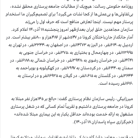
روزنامه حکومتی رسالت: هیچ‌یک از مطالبات جامعه پرستاری محقق نشده،
بی‌تفاوتی‌ها و بی‌عملی‌ها از کجا نشات می‌گیرد؟ برای تصمیم‌گیران ما استخدام
پرستار مهم نیست. اینجا تعارض منافع است که حرف اول را می‌زند
سازمان مجاهدین خلق ایران بعدازظهر امروز پنجشنبه ۱۸ آذر۱۴۰۰ اعلام کرد.
آمار جانگداز جان‌باختگان کرونا در ۵۴۷شهر از ۴۸۶هزار و ۸۰۰نفر بیشتر است. در
اردبیل به ۶۱۴۰نفر، در البرز به ۱۴۲۷۳نفر، در اصفهان به ۳۳۴۴۰نفر، در تهران به
۱۱۳۹۹۵نفر، در چهارمحال و بختیاری به ۳۷۵۰نفر، در خراسان جنوبی به
۴۲۴۱نفر، در خراسان رضوی به ۳۹۴۸۰نفر، در خراسان شمالی به ۶۱۸۸نفر، در
سمنان به ۶۴۴۰نفر، در کردستان به ۷۹۹۷نفر، در کهگیلویه و بویراحمد به
۳۶۴۴نفر، در گلستان به ۱۰۶۱۵نفر، در گیلان به ۱۶۹۳۵نفر و در لرستان به
۱۶۱۶۰نفر رسیده است.
میرزابیگی، رئیس سازمان نظام پرستاری گفت: «بالغ بر ۱۴۵هزار نفر مبتلا به
کرونا در جامعه پرستاری داشتیم و تقریباً تمام کسانی که در شغل پرستاری
مشغول به ارائه خدمت بوده‌اند حداقل یکبار به این بیماری مبتلا شده‌اند»
(خبرگزاری سپاه پاسداران ۱۸ آذر۱۴۰۰).
در قزوین، معاون دانشگاه پزشکی با اشاره به افزایش بیماران مبتلا به کرونا