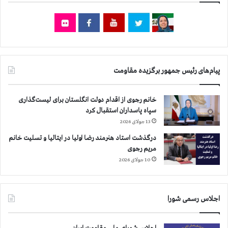
ت
ج
ه
ا
ن
ي
ح
پیام‌های رئیس جمهور برگزیده مقاومت
ق
و
ق
خانم رجوی از اقدام دولت انگلستان برای لیست‌گذاری
ب
سپاه پاسداران استقبال کرد
ش
13 جولای 2026
ر
درگذشت استاد هنرمند رضا اولیا در ایتالیا و تسلیت خانم
مریم رجوی
10 جولای 2026
اجلاس رسمی شورا