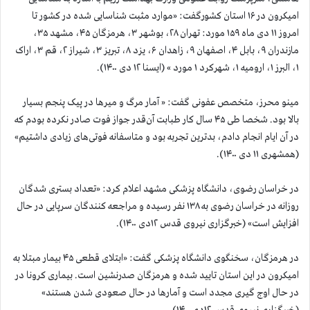
امیکرون در ۱۶ استان کشورگفت: «موارد مثبت شناسایی شده در کشور تا
امروز ۱۱ دی ماه ۱۵۹ مورد: تهران ۲۸، بوشهر ۳، هرمزگان ۴۵، مشهد ۳۵،
مازندران ۹، بابل ۴، اصفهان ۹، زاهدان ۶، یزد ۸، تبریز ۳، شیراز ۲، قم ۳، اراک
۱، البرز ۱، ارومیه ۱، شهرکرد ۱ مورد » (ایسنا ۱۲ دی ۱۴۰۰).
مینو محرز،‌ متخصص عفونی گفت: « آمار مرگ و میرها در پیک پنجم بسیار
بالا بود. شخصا طی ۴۵ سال کار طبابت آن‌قدر جواز فوت صادر نکرده بودم که
در آن ایام انجام دادم، بدترین تجربه بود و متاسفانه فوتی‌های زیادی داشتیم»
(همشهری ۱۱ دی ۱۴۰۰).
در خراسان رضوی، دانشگاه پزشکی مشهد اعلام کرد: «تعداد بستری شدگان
روزانه در خراسان رضوی به ۱۳۸ نفر رسیده و مراجعه کنندگان سرپایی در حال
افزایش است» (خبرگزاری نیروی قدس ۱۲دی ۱۴۰۰).
در هرمزگان، سخنگوی دانشگاه پزشکی گفت: «ابتلای قطعی ۴۵ بیمار مبتلا به
امیکرون در این استان تایید شده و هرمزگان صدرنشین است. بیماری کرونا در
در حال اوج گیری مجدد است و آمارها در حال صعودی شدن هستند»