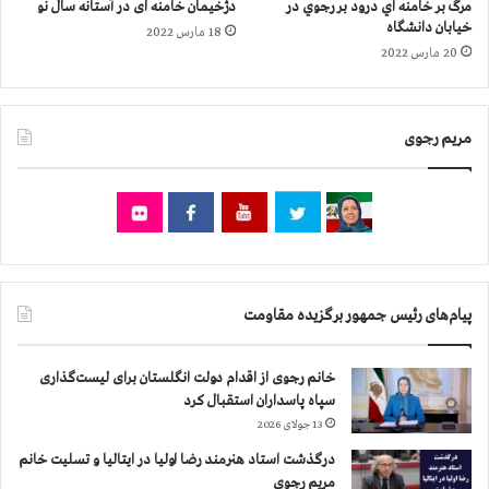
ز
مرگ بر خامنه اي درود بر رجوي در
دژخیمان خامنه ای در آستانه سال نو
ن
خیابان دانشگاه
18 مارس 2022
د
20 مارس 2022
ا
ن
ش
مریم رجوی
ی
ب
ا
ن
ا
ه
و
ا
پیام‌های رئیس جمهور برگزیده مقاومت
ز
خانم رجوی از اقدام دولت انگلستان برای لیست‌گذاری
سپاه پاسداران استقبال کرد
13 جولای 2026
درگذشت استاد هنرمند رضا اولیا در ایتالیا و تسلیت خانم
مریم رجوی