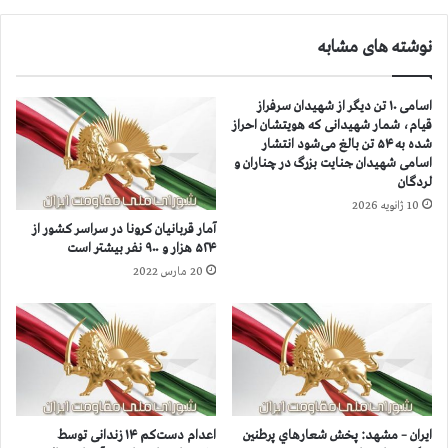
ا
ن
نوشته های مشابه
ی
س
ی
اسامی ۱۰ تن دیگر از شهیدان سرفراز
ا
قیام، شمار شهیدانی که هویتشان احراز
س
شده به ۵۴ تن بالغ می‌شود انتشار
ی
اسامی شهیدان جنایت بزرگ در چناران و
ع
لردگان
ا
10 ژانویه 2026
د
آمار قربانيان كرونا در سراسر كشور از
ل
۵۲۴ هزار و ۹۰۰ نفر بيشتر است
ک
20 مارس 2022
ی
ا
ن
پ
و
ر
د
ر
ایران – مشهد: پخش شعارهاي پرطنين
اعدام دست‌کم ۱۴ زندانی توسط