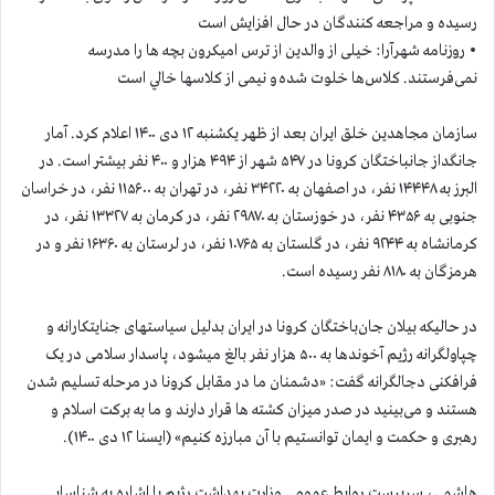
رسیده و مراجعه کنندگان در حال افزایش است
• روزنامه شهرآرا: خیلی از والدین از ترس امیکرون بچه ها را مدرسه
نمی‌فرستند. کلاس‌ها خلوت شده و نیمی از كلاسها خالي است
سازمان مجاهدين خلق ايران بعد از ظهر یکشنبه ۱۲ دی ۱۴۰۰ اعلام كرد. آمار
جانگداز جانباختگان كرونا در ۵۴۷ شهر از ۴۹۴ هزار و ۴۰۰ نفر بيشتر است. در
البرز به ۱۴۴۴۸ نفر، در اصفهان به ۳۴۲۲۰ نفر، در تهران به ۱۱۵۶۰۰ نفر، در خراسان
جنوبی به ۴۳۵۶ نفر، در خوزستان به ۲۹۸۷۰ نفر، در کرمان به ۱۳۳۲۷ نفر، در
کرمانشاه به ۹۲۴۴ نفر، در گلستان به ۱۰۷۶۵ نفر، در لرستان به ۱۶۳۶۰ نفر و در
هرمزگان به ۸۱۸۰ نفر رسیده است.
در حالیکه بیلان جان‌باختگان کرونا در ایران بدلیل سیاستهای جنايتكارانه و
چپاولگرانه رژيم آخوندها به ۵۰۰ هزار نفر بالغ ميشود، پاسدار سلامی در یک
فرافکنی دجالگرانه گفت: «دشمنان ما در مقابل کرونا در مرحله تسلیم شدن
هستند و می‌بینید در صدر میزان کشته ها قرار دارند و ما به برکت اسلام و
رهبری و حکمت و ایمان توانستیم با آن مبارزه کنیم» (ایسنا ۱۲ دی ۱۴۰۰).
هاشمی، سرپرست روابط عمومی وزارت بهداشت رژیم با اشاره به شناسایی