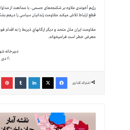
رژیم آخوندی علاوه بر شکنجه‌های جسمی، با ممانعت از مداوای بی
قطع ارتباط تلاش میکند مقاومت زندانیان سیاسی را درهم بشکند
مقاومت ایران ملل متحد و دیگر ارگانهاي ذيربط را به اقدام فو
معرض خطر است فراميخواند‌.
دبیرخانه شو
۲۰ دی ۱۴۰۰ (۱۰ ژانویه ۲۰۲۲)
فیس بوک
X
لینکدین
‫تامبلر
‫پین
اشتراک گذاری
آ
م
ا