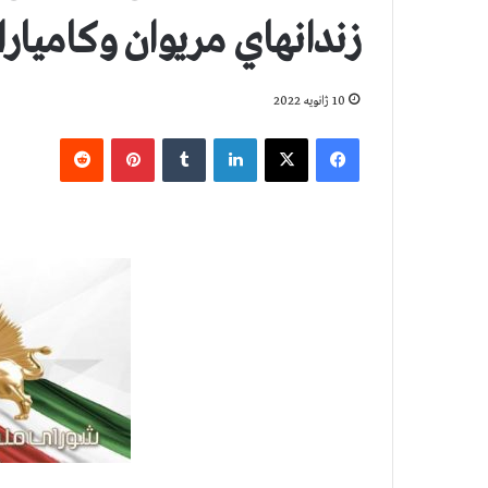
زندانهاي مريوان وكاميارا
10 ژانویه 2022
فیس بوک
X
لینکدین
‫تامبلر
‫پین‌ترست
‫رددیت