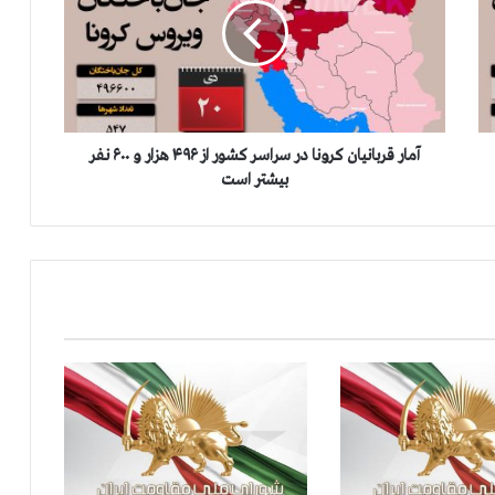
ر
ق
ر
ب
ا
ن
ي
آمار قربانيان كرونا در سراسر كشور از ۴۹۶ هزار و ۶۰۰ نفر
ا
بيشتر است
ن
ك
ر
و
ن
ا
د
ر
س
ر
ا
س
ر