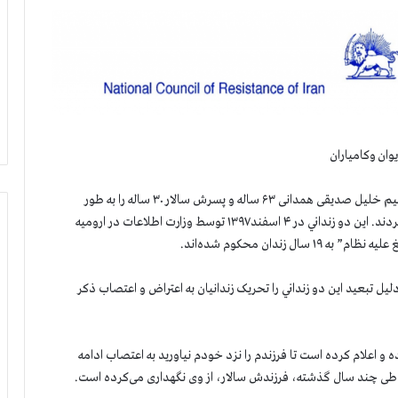
وان وكامياران
دژخيمان رژيم آخوندي، روز ۱۸ دي ماه دو زندانی سیاسی، ابراهیم خلیل صدیقی همدانی ۶۳ ساله و پسرش سالار ۳۰ ساله را به طور
ناگهانی از زندان اروميه به زندان هاي مریوان و کامیاران تبعید كردند. اين دو زنداني در ۴ اسفند۱۳۹۷ توسط وزارت اطلاعات در ارومیه
زندان محکوم شده‌اند.
ل تبعيد اين دو زنداني را تحریک زندانیان به اعتراض و اعتصاب ذكر
و اعلام کرده است تا فرزندم را نزد خودم نیاورید به اعتصاب ادامه
 و طی چند سال گذشته، فرزندش سالار، از وی نگهداری می‌کرده است.