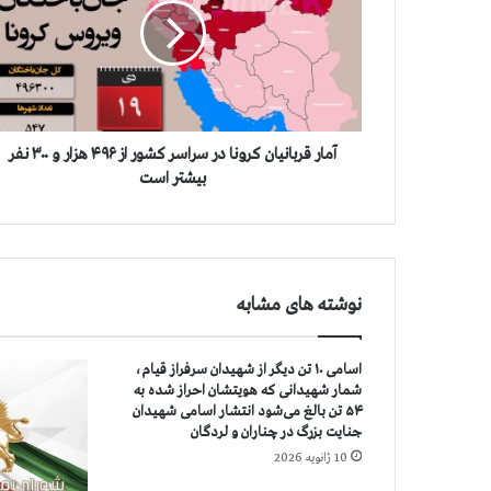
ر
ق
ر
ب
ا
ن
ي
آمار قربانيان كرونا در سراسر كشور از ۴۹۶ هزار و ۳۰۰ نفر
ا
بيشتر است
ن
ك
ر
و
ن
نوشته های مشابه
ا
د
ر
اسامی ۱۰ تن دیگر از شهیدان سرفراز قیام،
س
شمار شهیدانی که هویتشان احراز شده به
ر
۵۴ تن بالغ می‌شود انتشار اسامی شهیدان
ا
جنایت بزرگ در چناران و لردگان
س
10 ژانویه 2026
ر