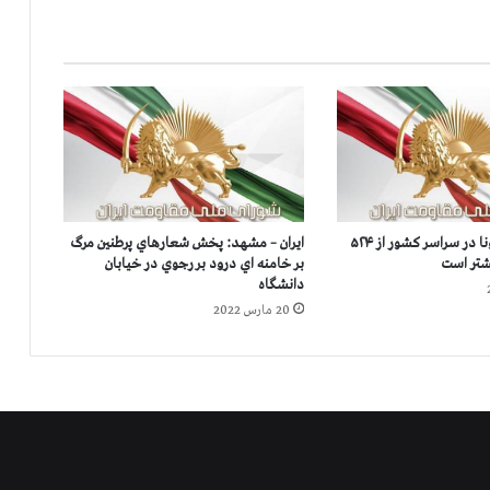
ش
ت
،
م
ر
ا
غ
ه
،
ز
آمار قربانيان كرونا در سراسر كشور از ۵۲۴
ایران – مشهد: پخش شعارهاي پرطنين مرگ
ا
بر خامنه اي درود بر رجوي در خیابان
ه
دانشگاه
د
20 مارس 2022
ا
ن
و
ا
ر
و
م
ی