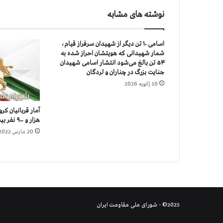
ا
نوشته های مشابه
ي
س
ا
اسامی ۱۰ تن دیگر از شهیدان سرفراز قیام،
ي
شمار شهیدانی که هویتشان احراز شده به
ب
۵۴ تن بالغ می‌شود انتشار اسامی شهیدان
ر
جنایت بزرگ در چناران و لردگان
ي
10 ژانویه 2026
ا
ط
ل
هزار و ۹۰۰ نفر بيشتر است
ا
20 مارس 2022
ع
ا
ت
و
س
پ
ا
2025© - شورای ملی مقاومت ایران
ه
ب