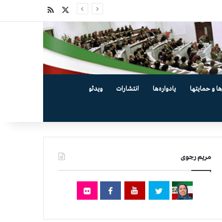
X
خوراک
ها و حمایتها
یادواره‌ها
انتشارات
ویدئو
مریم رجوی