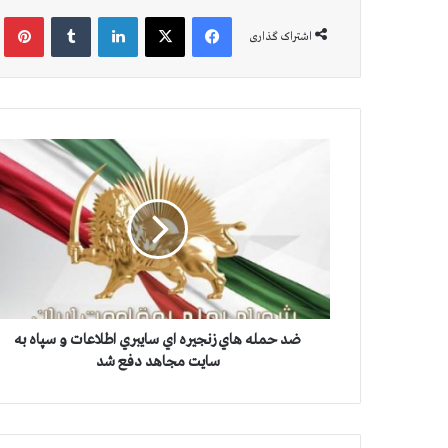
فیس بوک
X
لینکدین
‫تامبلر
‫پین
اشتراک گذاری
ض
د
ح
م
ل
ه
ه
ا
ي
ز
ضد حمله هاي زنجيره اي سايبري اطلاعات و سپاه به
ن
سايت مجاهد دفع شد
ج
ي
ر
ه