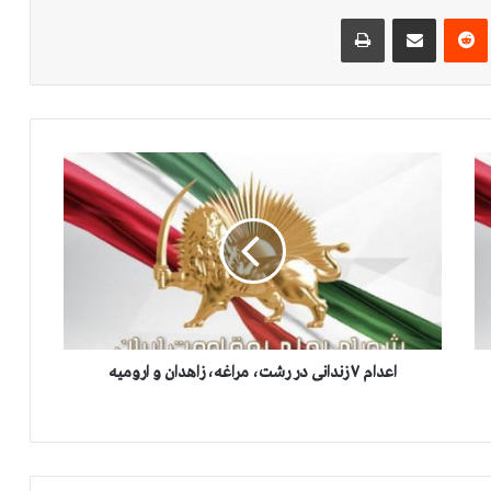
‌ترست
‫رددیت
اشتراک گذاری از طریق ایمیل
چاپ
ا
ع
د
ا
م
۷
ز
ن
د
ا
اعدام ۷ زندانی در رشت، مراغه، زاهدان و ارومیه
ن
ی
د
ر
ر