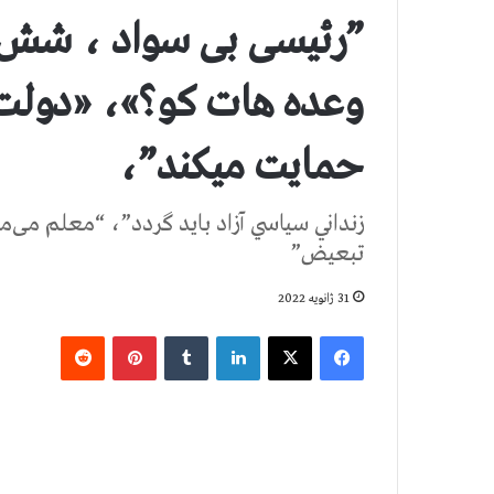
”رئیسی بی سواد ، شش
وعده هات کو؟»، «دولت
حمایت میکند”،
زنداني سياسي آزاد باید گردد”، “معلم می‌می
تبعیض”
31 ژانویه 2022
فیس بوک
X
لینکدین
‫تامبلر
‫پین‌ترست
‫رددیت