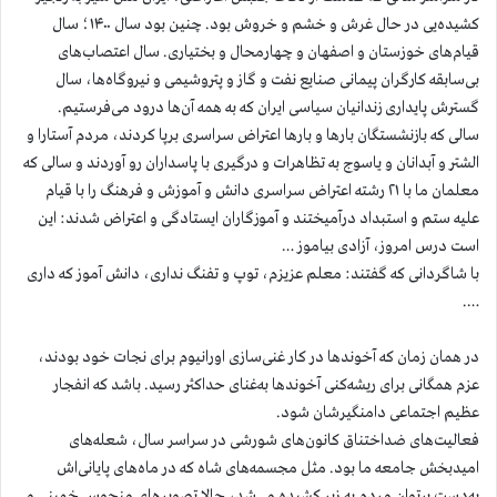
کشیده‌یی در حال غرش و خشم و خروش بود. چنین بود سال ۱۴۰۰؛ سال
قیام‌های خوزستان و اصفهان و چهارمحال و بختیاری. سال اعتصاب‌های
بی‌سابقه کارگران پیمانی صنایع نفت و گاز و پتروشیمی و نیروگاه‌ها، سال
گسترش پایداری زندانیان سیاسی ایران که به همه آن‌ها درود می‌فرستیم.
سالی که بازنشستگان بارها و بارها اعتراض سراسری برپا کردند، مردم آستارا و
الشتر و آبدانان و یاسوج به ‌تظاهرات و درگیری با پاسداران رو آوردند و سالی که
معلمان ما با ۲۱ رشته اعتراض سراسری دانش و آموزش و فرهنگ را با قیام
علیه ستم و استبداد درآمیختند و آموزگاران ایستادگی و اعتراض شدند: این
است درس امروز، آزادی بیاموز …
با شاگردانی که گفتند: معلم عزیزم، توپ و تفنگ نداری، دانش آموز که داری
….
در همان زمان که آخوندها در کار غنی‌سازی اورانیوم برای نجات خود بودند،
عزم همگانی برای ریشه‌کنی آخوندها به‌غنای حداکثر رسید. باشد که انفجار
عظیم اجتماعی دامنگیرشان ‌شود.
فعالیت‌های ضداختناق کانون‌های شورشی در سراسر سال، شعله‌های
امیدبخش جامعه ما بود. مثل مجسمه‌های شاه که در ماه‌های پایانی‌اش
به‌دست پرتوان مردم به زیر کشیده می‌شد، حالا تصویرهای منحوس خمینی و