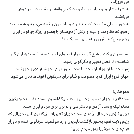
می‌افروزند،
به اشرف‌نشان‌ها و یاران این مقاومت که بی‌وقفه بار مقاومت را بر دوش
می‌کشند،
به‌ شورای ملی مقاومت که آینده آزاد و آباد ایران را نوید می‌دهد و به مسعود
رجوی که مقاومت و قیام و ارتش آزادی‌ستان را به‌سوی روزگاری نو در ایران
راهبری می‌کند، نوروز و آغاز بهار مبارک باد!
بسا «خون چکید از شاخ گل» تا بهار قیام‌های ایران دمید، تا «صدهزاران گل
شکفت»، تا فصل تغییر و دگرگونی رسید.
پس، خوشا نوروز ایران، خوشا بخت پیروز ایران، خوشا آزادی و خورشید
جهان‌افروز ایران که با مقاومت و قیام برای سرنگونی آخوندها تابان می‌‌شود.
هموطنان!
سده‌۱۴ را با چهار مستبد وحشی پشت سر گذاشتیم، سده ۱۵، سده‌ جایگزین
دمکراتیک و سده‌ آزادی و دمکراسی و برابری برای مردم ایران است.
دوران تازه‌یی در حال برآمدن است: دوران تغییرات بزرگ بین‌المللی، دورانی که
رژیم ولایت فقیه به‌طور بازگشت‌ناپذیری وارد موقعیت سرنگونی شده و دوران
قیام‌های خاموشی‌ناپذیر مردم ایران؛