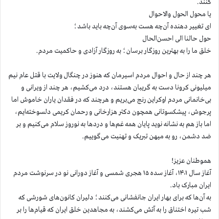
کنند.
یا محول الحول والاحوال
ای تغییر دهنده آن‌چه هست به‌سوی ‌آن‌چه باید باشد؛
حول حالنا الی احسن‌الحال
خلق ما را به ‌بهترین روزگار برسان؛‌ به روزگار آزادی و حاکمیت مردم.
هر چند از حال و احوال مردم اسیرمان که هنوز در چنگال ولایت با قتل عام نیم
میلیونی کرونا دست به گریبان هستند، درد می‌کشیم، هر چند از ویرانی و
بی‌خانمانی مردم اوکراین رنج می‌بریم و هرچند که در فقدان یاران خاموش اما
پرجوش، پیشکسوتانی همچون دکتر هزارخانی و رحمان کریمی دلسوخته‌ایم،
اما باز هم به‌ نشانه نوید پایان همه غم‌ها و دردها به نوروز سلام می‌کنیم و بر
ضد دشمن، رو به میهن تبریک و تهنیت می‌گوییم.
هموطنان عزیز!
آغاز سال ۱۴۰۱، آغاز سده ۱۵ هجری شمسی و آغاز دورانی نو در سرنوشت مردم
ایران مبارک باد.
به‌ آن‌ها که برای بهار ایران جانفشانی می‌کنند؛ دلیران کانون‌های شورشی که
شب تیره اختناق را به ‌آتش می‌کشند، به‌ مجاهدین خلق ایران که قیام‌ها را بر