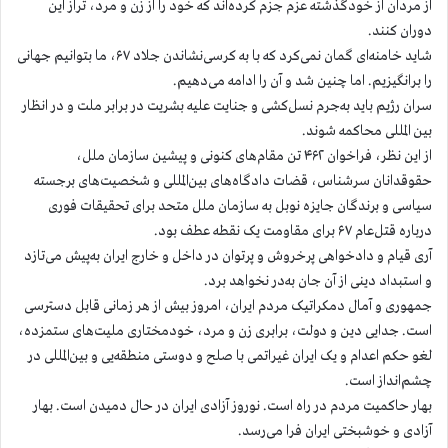
از مردان از خودگذشته عزم جزم کرده‌اند که خود را از زن و مرد، تراز این
دوران کنند.
شاید خامنه‌ای گمان نمی‌کرد که با به ‌کرسی‌نشاندن جلاد ۶۷، ما بتوانیم جهانی
را برانگیزیم. اما چنین شد و آن را ادامه می‌دهیم.
سران رژیم باید به‌جرم نسل‌کشی و جنایت علیه بشریت در برابر ملت و در انظار
بین المللی محاکمه شوند.
از این نظر، فراخوان ۴۶۲ تن مقام‌های کنونی و پیشین سازمان ملل،
حقوقدانان سرشناس، قضات دادگاه‌های بین‌المللی و شخصیت‌های برجسته
سیاسی و برندگان جایزه نوبل به سازمان ملل متحد برای تحقیقات فوری
درباره قتل‌عام ۶۷ برای مقاومت یک نقطه عطف بود.
آری قیام و دادخواهی پرخروش و پرتوان در داخل و خارج ایران به‌پیش می‌تازد
و استبداد دینی از آن جان به‌در نخواهد برد.
جمهوری و آمال دمکراتیک مردم ایران، امروز بیش از هر زمانی قابل دسترسی
است. جدایی دین و دولت، برابری زن و مرد، خودمختاری ملیت‌های ستمزده،
لغو حکم اعدام و یک ایران غیراتمی با صلح و دوستی منطقه‌یی و بین‌المللی در
چشم‌انداز است.
بهار حاکمیت مردم در راه است. نوروز آزادی ایران در حال دمیدن است. بهار
آزادی و خوشبختی ایران فرا می‌رسد.