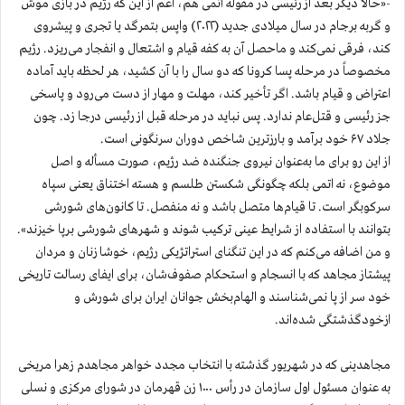
-«حالا دیگر بعد از رئیسی در مقوله اتمی هم، اعم از این که رژیم در بازی موش
و گربه برجام در سال میلادی جدید (۲۰۲۲) واپس بتمرگد یا تجری و پیشروی
کند، فرقی نمی‌کند و ماحصل آن به کفه قیام و اشتعال و انفجار می‌ریزد. رژیم
مخصوصاً در مرحله پسا کرونا که دو سال را با آن کشید، هر لحظه باید آماده
اعتراض و قیام باشد. اگر تأخیر کند، مهلت و مهار از دست می‌رود و پاسخی
جز رئیسی و قتل‌عام ندارد. پس نباید در مرحله قبل از رئیسی درجا زد. چون
جلاد ۶۷ خود برآمد و بارزترین شاخص دوران سرنگونی است.
از این رو برای ما به‌عنوان نیروی جنگنده ضد رژیم، صورت مسأله و اصل
موضوع، نه اتمی بلکه چگونگی شکستن طلسم و هسته اختناق یعنی سپاه
سرکوبگر است. تا قیام‌ها متصل باشد و نه منفصل. تا کانون‌های شورشی
بتوانند با استفاده از شرایط عینی ترکیب شوند و شهرهای شورشی برپا خیزند».
و من اضافه می‌کنم که در این تنگنای استراتژیکی رژیم، خوشا زنان و مردان
پیشتاز مجاهد که با انسجام و استحکام صفوف‌شان، برای ایفای رسالت تاریخی
خود سر از پا نمی‌شناسند و الهام‌بخش جوانان ایران برای شورش و
ازخودگذشتگی شده‌اند.
مجاهدینی که در شهریور گذشته با انتخاب مجدد خواهر مجاهدم زهرا مریخی
به عنوان مسئول اول سازمان در رأس ۱۰۰۰ زن قهرمان در شورای مرکزی و نسلی