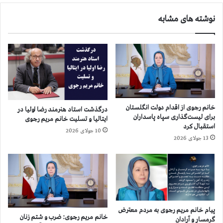
ك
د
نوشته های مشابه
ش
ا
و
ش
ر
ت
ا
ن
ز
و
۵
ي
۲
س
۴
ن
ه
د
خانم رجوی از اقدام دولت انگلستان
درگذشت استاد هنرمند رضا اولیا در
ز
ه
برای لیست‌گذاری سپاه پاسداران
ایتالیا و تسلیت خانم مریم رجوی
ا
ن
استقبال کرد
10 جولای 2026
ر
ا
13 جولای 2026
و
م
۹
د
۰
ا
۰
ر
ن
ا
ف
ي
ر
ر
پیام خانم مریم رجوی به مردم معترض
خانم مریم رجوی: ضرب و شتم زنان
ب
ا
گرمسار و آرادان