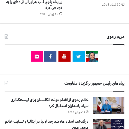
بی‌پناه بلوچ قلب هر ایرانی آزاده‌ای را به
ي
ن
30 ژوئن 2026
درد می‌آورد
ش
د
18 ژوئن 2026
ت
ك
ر
ت
ا
ر
س
م
مریم رجوی
ت
ن
و
چ
ه
ر
ه
ز
ا
پیام‌های رئیس جمهور برگزیده مقاومت
ر
خ
ا
خانم رجوی از اقدام دولت انگلستان برای لیست‌گذاری
ن
سپاه پاسداران استقبال کرد
ي
13 جولای 2026
د
درگذشت استاد هنرمند رضا اولیا در ایتالیا و تسلیت خانم
ر
مریم رجوی