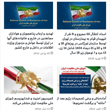
م
ا
ش
ی
و
ق
ق
ط
ت
ع
ر
د
و
تهدید و ارعاب پناهجویان و هواداران
اسناد انتقال 66 مجروح و 8 نفر از
س
ر
مجاهدین در خارج و خانواده‌های آنها
شهيدان قيام به بيمارستان در تهران
ت
ی
در ایران توسط عوامل و مزدوران وزارت
توسط سازمان اورژانس در روزهاي 18 و
و
س
اطلاعات در داخل و خارج کشور
19 و 20 و 21 ديماه 1404 شامل 14 زن،
ا
م
53 مرد و 7 نوجوان زير 18 سال
10 نوامبر 2025
ع
و
9 فوریه 2026
د
گ
ا
ر
م
و
ب
گ
ی
ا
ش
ن
ت
گ
ر
ی
کمیسیون امنیت و ضدتروریسم شورای
آماده‌باش و برخی تصمیمات رژیم بعد از
ملی مقاومت ایران منتشر می‌کند
”ماشه“ و برگشت تحریم‌ها
ر
ی
15 ژوئن 2024
1 اکتبر 2025