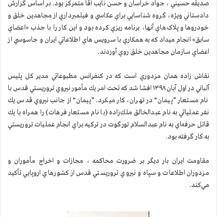
صديقه حسيني ، جواد خراسان و حسن نايب آقا متمرکز بود. بر اساس گزارش
دادستاني ويژه، گروه شناسايي براي عکاسي و فيلمبرداري از مجاهدين خلق و
خودروها و پلاک‌هاي آنها، برنامه ريزي کرده بود و اين کار را با جذب «اعضاي
سابق» انجام ميداد كه به همکاري با سرويس هاي اطلاعاتي ايران و جاسوسي از
اعضاي سازمان مجاهدين خلق روي آوردند.
نقاش زاده همان مزدوري است كه در كنفرانس مطبوعاتي مدير كل پليس
آلباني در اول آبان ۱۳۹۸ افشا شد كه تحت امر يك مأمور نيروي تروريستي قدس با
نام مستعار ”پيمان“ در تهران، كار ميكرد. ”پيمان“ از جانب نيروي قدس يك
نفر عملياتي به نام عبدالخالق ملك‌زاده (با نام مستعار فرهات) را همراه با يك
قاتل حرفه‌اي به نام عبدالسلام تورگوت در تركيه براي انجام عمليات تروريستي
به كار گرفته بود.
مقاومت ايران بار ديگر بر ضرورت محاکمه ، مجازات و اخراج مأموران و
مزدوران اطلاعات و سپاه و نيروي تروريستي قدس از كشورهاي اروپايي تأکيد
مي‌کند.