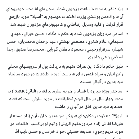
يازده نفر به مدت ۱۰ ساعت بازجويي شدند.محل‌هاي اقامت، خودروهاي
آن‌ها و انجمن پوششي وزارت اطلاعات موسوم به ”آسيلا“ مورد بازرسي
قرار گرفت و كليه وسايل ارتباطاتي و کامپيوترهاي مزدوران ضبط شد
اسامي مزدوران بازجويي شده به حكم دادگاه : حسن حيراني، مهدي
سليماني، غلام شکري، مصطفي بهشتي، عبدالرحمان محمديان، حسن
شهباز، سرفراز رحيمي، محمود دهقان گورابی، محمدرضا صديق، رضا
اسلامي و علي هاجري
طبق حکم دادگاه اين نفرات متهم به دريافت پول از سرويسهاي مخفي
رژيم ايران و سپاه قدس براي به دست آوردن اطلاعات در مورد سازمان
مجاهدين در آلباني هستند
ساختار ويژه مبارزه با فساد و جرايم سازمانيافته در آلباني( SPAK ) به
مدت چهار سال در حال انجام تحقيقات در مورد سلولي است که قصد
حمله به مجاهدين خلق در آلباني را داشت
نيوز۲۴ : علاوه بر مکان‌هاي فيزيکي مجاهدين خلق، آرام (نام مستعار
عليرضا نقاش زاده مزدور مقيم اتريش) و تيم او بر کسب اطلاعات در
مورد مريم رجوي، صديقه حسيني،جواد خراسان و حسن نايب آقا