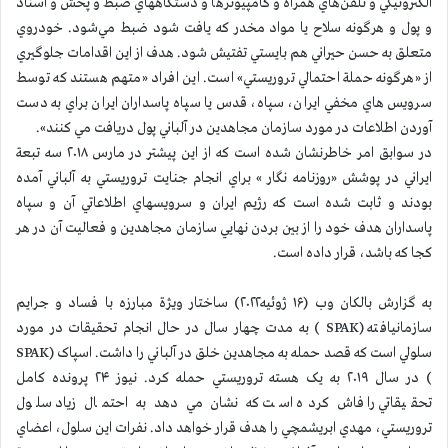
الكترونيكي و تلفن‌هاي همراه و كامپيوترها و دستگاههاي ضبط و پخش و اسناد
و پول و هرگونه سلاح يا مواد مخدر كه يافت شود ضبط مي‌شود. خودروي
متعلق به حسن حيراني هم بايستي تفتيش شود. هدف از اين اقدامات جلوگيري
از «هرگونه حملة احتمالي تروريستي» است. اين افراد «متهم هستند که توسط
سرويس هاي مخفي ايران، سپاه، قدس يا سپاه پاسداران ايران براي به دست
آوردن اطلاعات در مورد سازمان مجاهدين در آلباني پول دريافت مي کنند».
در سوابق امر خاطرنشان شده است كه از اين پيشتر در مارس ۲۰۱۸ سه تبعة
ايراني در پوشش «روزنامه نگار » براي انجام جنايت تروريستي به آلباني آمده
بودند و ثابت شده است كه رژيم ايران و سرويسهاي اطلاعاتي آن و سپاه
پاسداران هدف خود را از بين بردن نهايي سازمان مجاهدين و فعاليت آن در هر
کجا که باشد، قرار داده است.
به گزارش بالكان وب (۱۶ ژوئيه۲۰۲۲) ساختار ويژة مبارزه با فساد و جرايم
سازمانيافته (SPAK ) به مدت چهار سال در حال انجام تحقيقات در مورد
سلولي است که قصد حمله به مجاهدين خلق در آلباني را داشت. اسپاک (SPAK
) در سال ۲۰۱۹ به يک هسته تروريستي حمله کرد. نيوز ۲۴ پرونده کامل
تحقيقاتي را فاش کرده است که نشان مي دهد به احتمال زياد سلول
تروريستي، مهدي ابريشمچي را هدف قرار خواهد داد. نفرات اين سلول، اعضاي