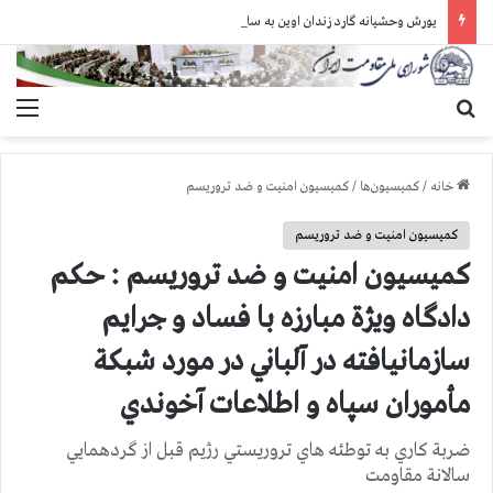
یورش وحشیانه گارد زندان اوین به سالن ۵ بند ۷ و ضرب و شتم زندانیان
جستجو برای
منو
خانه
/
کمیسیون‌ها
/
کمیسیون امنیت و ضد تروریسم
کمیسیون امنیت و ضد تروریسم
کمیسیون امنیت و ضد تروریسم : حكم
دادگاه ويژة مبارزه با فساد و جرايم
سازمانيافته در آلباني در مورد شبكة
مأموران سپاه و اطلاعات آخوندي
ضربة كاري به توطئه هاي تروريستي رژيم قبل از گردهمايي
سالانة مقاومت