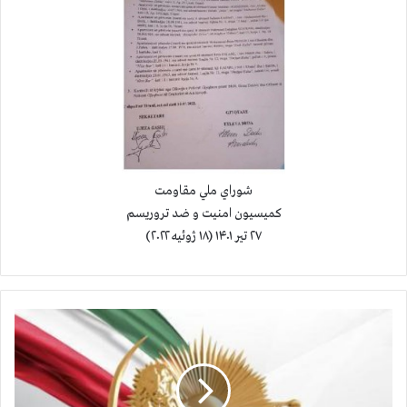
شوراي ملي مقاومت
کميسيون امنيت و ضد تروريسم
۲۷ تير ۱۴۰۱ (۱۸ ژوئيه ۲۰۲۲)
۲
۵
ا
ع
د