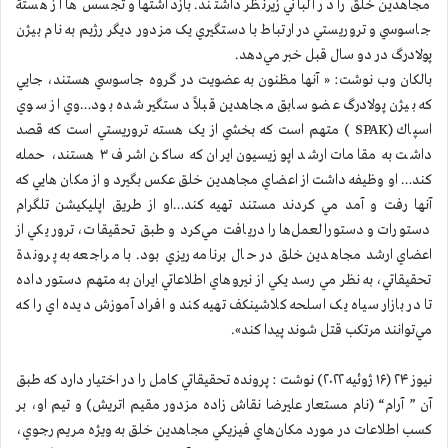
مجاهدين خلق را در آلباني زيرنظر داشتند. بازداشتها و تجسس ها از هستة
جاسوسي و تروريستي در ارتباط با دستگيري يک مزدور ديگر رژيم به نام بيژن
پولادرگ در دو سال قبل خبر مي‌دهد.
بالکان وب نوشت: « آنها مظنون به عضويت در گروه جاسوسي هستند، جايي
که بيژن پولادرگ عضو سابق مجاهدين قبلاً دستگير شده بود…وي از سوي
اسپاك (SPAK ) متهم است که بخشي از يک هسته تروريستي است که قصد
داشت به مقامات ارشد اپوزيسيون ايران که ساكن اشرف ۳ هستند، حمله
کند… او وظيفه داشت از اعضاي مجاهدين خلق عکس بگيرد و از مکان هايي که
آنها رفت و آمد مي کردند مستند تهيه کند…او از طريق اپليکيشن تلگرام
دستورات و دستورالعمل‌ها را دريافت مي‌کرد و طبق تحقيقات، ترور يکي از
اعضاي ارشد مجاهدين خلق در حال برنامه ريزي بود. با مراجعه به پروندة
تحقيقاتي، به نظر مي رسد يکي از نيروهاي اطلاعاتي ايران به متهم دستور داده
تا در بازار سياه يک اسلحه کلاشينکف تهيه کند و افراد آموزش ديده اي را که
مي‌توانند مرتکب قتل شوند پيدا کند».
نيوز ۲۴ (۱۶ ژوئيه ۲۰۲۲) نوشت : پرونده تحقيقاتي کامل را در اختيار دارد كه طبق
آن ” آرام“ (نام مستعار عليرضا نقاش زاده مزدور مقيم اتريش) و تيم او، بر
کسب اطلاعات در مورد مکان‌هاي فيزيکي مجاهدين خلق به ويژه مريم رجوي،