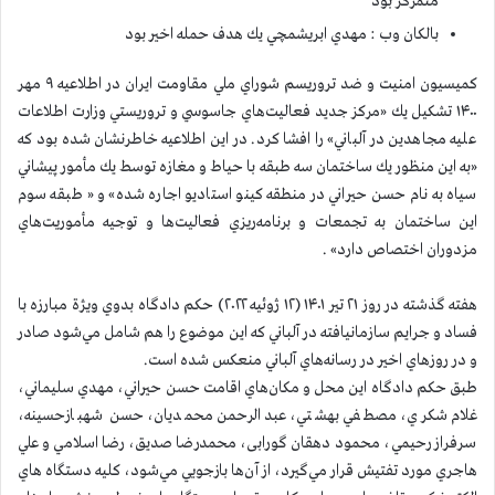
متمرکز بود
بالکان وب : مهدي ابريشمچي يك هدف حمله اخير بود
كميسيون امنيت و ضد تروريسم شوراي ملي مقاومت ايران در اطلاعيه ۹ مهر
۱۴۰۰ تشكيل يك «مركز جديد فعاليت‌هاي جاسوسي و تروريستي وزارت اطلاعات
عليه مجاهدين در آلباني» را افشا كرد. در اين اطلاعيه خاطرنشان شده بود كه
«به اين منظور يك ساختمان سه طبقه با حياط و مغازه توسط يك مأمور پيشاني
سياه به نام حسن حيراني در منطقه كينو استاديو اجاره شده» و « طبقه سوم
اين ساختمان به تجمعات و برنامه‌ريزي فعاليت‌ها و توجيه مأموريت‌هاي
مزدوران اختصاص دارد» .
هفته گذشته در روز ۲۱ تير ۱۴۰۱ (۱۲ ژوئيه ۲۰۲۲) حكم دادگاه بدوي ويژة مبارزه با
فساد و جرايم سازمانيافته در آلباني كه اين موضوع را هم شامل مي‌شود صادر
و در روزهاي اخير در رسانه‌هاي آلباني منعكس شده است.
طبق حكم دادگاه اين محل و مكان‌هاي اقامت حسن حيراني، مهدي سليماني،
غلام شکري، مصطفي بهشتي، عبدالرحمن محمديان، حسن شهبازحسينه،
سرفراز رحيمي، محمود دهقان گورابی، محمدرضا صديق، رضا اسلامي و علي
هاجري مورد تفتيش قرار مي‌گيرد، از آن‌ها بازجويي مي‌شود، كليه دستگاه هاي