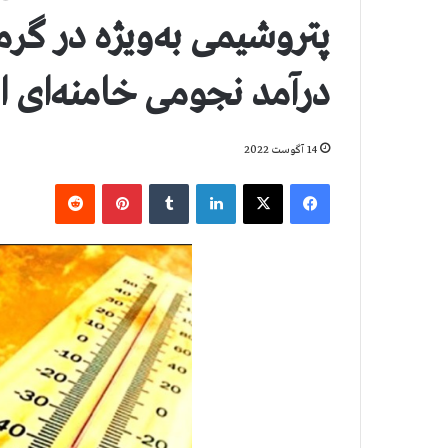
پتروشیمی به‌ویژه در گر
درآمد نجومی خامنه‌ای 
14 آگوست 2022
فیس بوک
X
لینکدین
‫تامبلر
‫پین‌ترست
‫رددیت