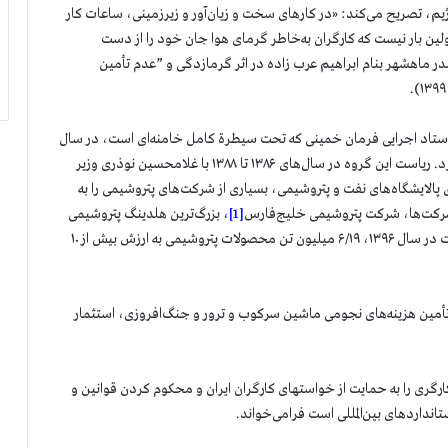
این در حالی است که مادة ۵۳ قانون کار رژیم، تصریح می‌کند: «در کارهای سخت و زیان‌آور و زیرزمینی، ساعات کار
جاوز نماید». این اولین بار نیست که کارگران به‌خاطر گرمای هوا جان خود را از دست
د ۱۳۹۹ از فوت یک کارگر در بندر ماهشهر بنام ابراهیم عرب زاده در اثر گرمازدگی و ”عدم تأمین
 ستاد اجرایی فرمان خمینی که تحت سیطرة کامل خامنه‌ای است، در سال
۱۳۷۸ شرکتی به نام «گروه توسعه اقتصادی تدبیر» را تأسیس کرد. ریاست این گروه در سال‌های ۱۳۸۶ تا ۱۳۸۸ با غلامحسین نوذری وزیر
۱۳۸ در جریان خصوصی‌سازی پالایشگاه‌های نفت و پتروشیمی، بسیاری از شرکت‌های پتروشیمی را به
ن شرکت‌ها، شرکت پتروشیمی خلیج‌فارس
[1]
،
بزرگ‌ترین هلدینگ پتروشیمی
در ایران است که شامل ۱۵ شرکت پتروشیمی می‌شود. این شرکت در سال ۱۳۹۶، ۶/۱۹ میلیون تن محصولات پتروشیمی به ارزش بیش از ۱۰
ی تأمین هزینه‌های نجومی ماشین سرکوب و ترور و جنگ‌افروزی، استثمار
 کارگری را به حمایت از خواستهای کارگران ایران و محکوم کردن قوانین و
داردهای بین‌المللی است فرامی‌خواند.