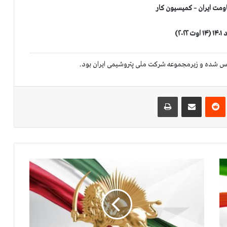
مت ایران – کمیسیون کار
‌ترست
‫رددیت
اشتراک گذاری از طریق ایمیل
چاپ
ت
ظ
ا
ه
ر
ا