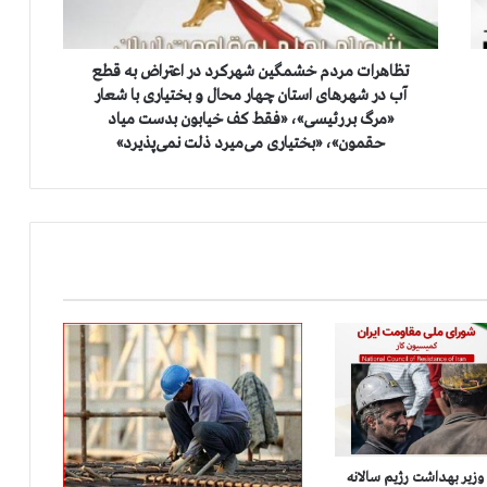
ت
م
ر
د
تظاهرات مردم خشمگین شهرکرد در اعتراض به قطع
م
آب در شهرهای استان چهار محال و بختیاری با شعار
خ
«مرگ بر رئیسی»، «فقط کف خیابون بدست میاد
ش
حقمون»، «بختیاری می‌میرد ذلت نمی‌پذیرد»
م
گ
ی
ن
ش
ه
ر
ک
ر
د
د
ر
ا
ع
 وزیر بهداشت رژیم سالانه
ت