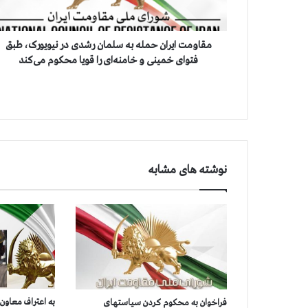
ا
ی
ر
ا
مقاومت ایران حمله به سلمان رشدی در نیویورک، طبق
ن
فتوای خمینی و خامنه‌ای را قویا محکوم می‌کند
ح
م
ل
ه
ب
ه
س
نوشته های مشابه
ل
م
ا
ن
ر
ش
د
ی
د
به اعتراف معاون
فراخوان به محکوم کردن سیاستهای
ر