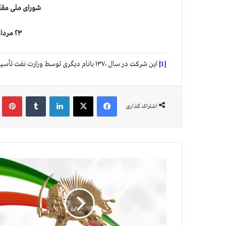
شورای ملی مقاو
۲۳ مرداد ۱۴۰۱ (۱۴ اوت ۲۰۲۲)
[1]
این شرکت در سال ۱۳۷۰ بانام دیگری توسط وزارت نفت تأسیس شده و زیرمجموعه شرکت ملی پتروشیمی ایران بود.
فیس بوک
X
لینکدین
‫تامبلر
‫پین
اشتراک گذاری
م
ق
ا
و
م
ت