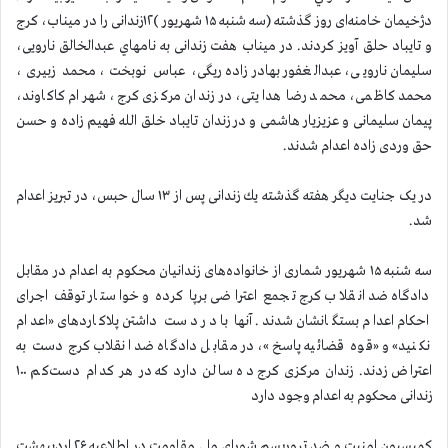
دژخیمان خامنه‌ای روز گذشته (سه شنبه ۱۵ شهریور )۱۲زندانی را در میناب، کرج
و تایباد حلق آویز کردند. در میناب هفت زندانی به نامهاي عبدالخالق نارویی،
سلیمان نارویی، عبدالغفور بهادرزاده ریگی، عباس نوبخت، محمد زبیری،
محمد کاظمی، محمد رضا هدایتی، در زندان مرکزی کرج، شهرام کاکاوند،
پیمان سلیمانی و عزیزیار هاشمی و در زندان تایباد خلق الله فهیم زاده و حسن
حق وردی زاده اعدام شدند.
در یک جنایت دیگر هفته گذشته يك زندانی پس از ۱۳ سال حبس، در تبریز اعدام
شد.
سه شنبه ۱۵ شهریور شماری از خانواده‌های زندانیان محکوم به اعدام در مقابل
دادگاه ضد انقلاب کرج تجمع اعتراضی برپا کرده و خواستار توقف اجرای
احکام اعدام بستگانشان شدند. آنها با در دست داشتن پلاکاردهای «اعدام
نکنید» و «قوه قضائیه پاسخ»، در مقابل دادگاه ضد انقلاب کرج دست به
اعتراض زدند. زندان مرکزی کرج ده سالن دارد که در هر کدام دست‌کم ۱۰۰
زندانی محکوم به اعدام وجود دارد
كميسيون امنيت و ضد تروريسم شوراي ملي مقاومت در اطلاعيه ۲۶ ارديبهشت