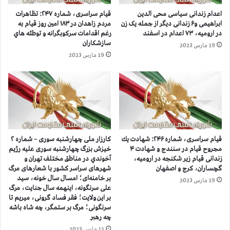
د
ن
اعدام زندانی سیاسی محی الدین
قيام سراسری، شماره ۲۴۷: تظاهرات
ا
پ
ابراهیمی و۶ زندانی دیگر از جمله یک زن
مردم زاهدان در ۱۸۳ امين روز قيام به
ز
ا
در ارومیه، ۷۳ اعدام در اسفند
رغم اقدامات سرکوبگرانه و توطئه هاي
۱
ي
سازشكاران
19 مارس 2023
۰
د
19 مارس 2023
س
ا
ا
ر
ل
م
ح
ق
ب
ا
س
و
م
ت
قيام سراسری، شماره ۲۴۶: شهادت يك
کارزار ملی چهارشنبه سوری – شماره ۲
و
مجروح قيام در سنندج و شهادت ۴
خيزش بزرگ چهارشنبه سوری عليه رژيم
زندانی قیام زیر شکنجه در ارومیه،
آخوندي در مناطق مختلف تهران و
ر
گچساران، کرج و اصفهان
شهرهای سراسر کشور با شعارهای مرگ
ف
بر خامنه‌ای؛ امسال سال خونه، سید
ق
19 مارس 2023
علی سرنگونه، اینهمه سال جنایت، مرگ
ا
بر این ولایت؛ فقر فساد گرونی، میریم تا
و
سرنگونی؛ مرگ بر ستمگر، چه شاه باشه
ه
چه رهبر
م
15 مارس 2023