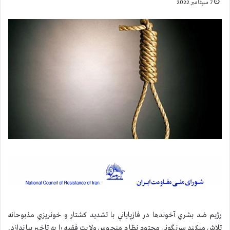
7 سپتامبر 2022
رژيم ضد بشري آخوندها در فازپاياني با تشديد كشتار و خونريزي مذبوحانه
تلاش ميكند سرنگوني محتوم نظام منحوس ولايت فقيه را به تاخير بياندازد.