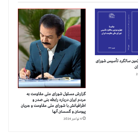
د
ر
ب
ی
س
ت
و
ش
ش
م
وّمين سالگرد تأسيس شورای
ی
ان
ن
ر
و
ز
گزارش مسئول شورای ملی مقاومت به
ق
مردم ایران درباره رابطه بنی صدر و
ي
اطرافیانش با شورای ملی مقاومت و جریان
پیوستن و گسستن آنها
ا
م
4 نوامبر 2024
،
ت
ظ