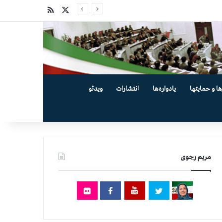
X
خوراک
ها و حمایتها
یادواره‌ها
انتشارات
ویدئو
مریم رجوی