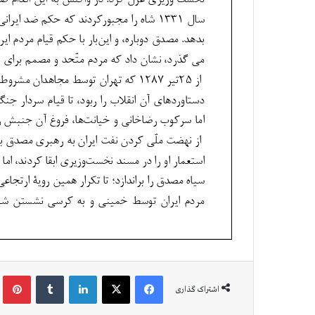
فیس بوک
X
لینکدین
‫تامبلر
‫پین
اشتراک گذاری