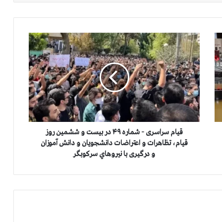
ق
ي
ا
م
س
ر
ا
س
ر
ی
قيام سراسری - شماره ۴۹ در بیست و ششمین روز
-
قيام، تظاهرات و اعتراضات دانشجویان و دانش آموزان
ش
و درگیری با نيروهاي سركوبگر
م
ا
ر
ه
۴
۹