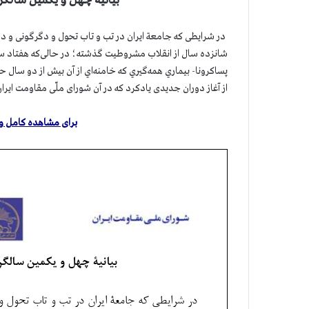
بیانیة چهل و یکمین سالگر
در شرایطی که جامعة ایران در تب و تاب تحول و دگرگونی و در س
شانزده سال از انقلاب مشروطیت گذشته؛ در حالی‌که هفتاد سال 
پساکرونا- بيماري همه‌گيري كه خامنه‌اي از آن بيش از دو سال ح
از آغاز دوران جدیدی یادکرد كه در آن شورای ملّی مقاومت ای
برای مشاهده کامل و دا