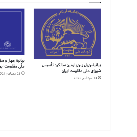
ا
ن
ت
ش
ا
ر
ا
س
ا
م
بيانية چهل و س
بیانیة چهل‌ و چهارمین سالگرد تأسیس
ي
ملّی مقاومت ایر
شورای ملی مقاومت ایران
۱
23 دسامبر 2024
13 سپتامبر 2025
۴
ت
ن
د
ی
گ
ر
ا
ز
ش