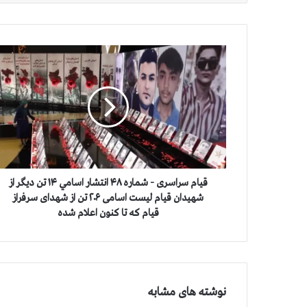
ق
ي
ا
م
س
ر
ا
س
ر
ی
قيام سراسری - شماره ۴۸ انتشار اسامي ۱۴ تن دیگر از
-
شهیدان قيام لیست اسامی ۲۰۶ تن از شهدای سرفراز
ش
قيام که تا کنون اعلام شده
م
ا
ر
ه
۴
نوشته های مشابه
۸