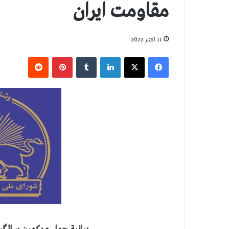
مقاومت ایران
11 اکتبر 2022
فیس بوک
X
لینکدین
‫تامبلر
‫پین‌ترست
‫رددیت