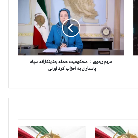
م
ر
ی
م
ر
ج
و
ی
:
مریم رجوی : محکومیت حمله جنایتکارانه سپاه
پاسداران به احزاب کرد ایرانی
م
ح
ک
و
م
ی
ت
ح
م
ل