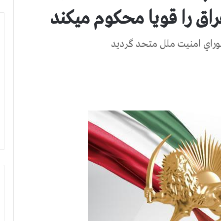
راق را قويا محكوم ميكند
راي امنيت ملل متحد گرديد