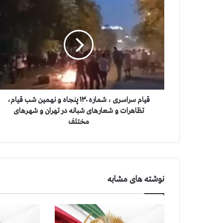
ق
ي
ا
م
س
ر
ا
س
ر
ی
قيام سراسری ، شماره ۱۳۰ پنجاه و نهمین شب قیام،
،
تظاهرات و شعارهای شبانه در تهران و شهرهای
ش
مختلف
م
ا
ر
ه
۱
نوشته های مشابه
۳
۰
پ
ن