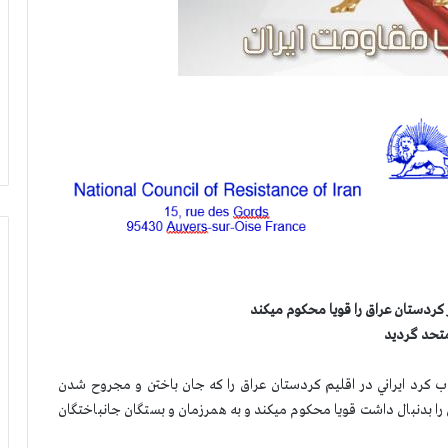
ر كردستان عراق را قويا محكوم ميكند
تحد گرديد
اب كرد ايراني در اقليم كردستان عراق را كه جان باختن و مجروح شدن
ا بدنبال داشت قويا محكوم ميكند و به همرزمان و بستگان جانباختگان