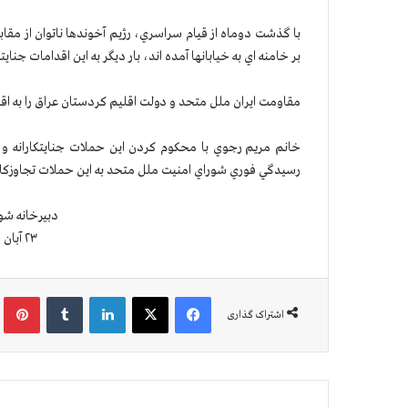
با گذشت دوماه از قیام سراسري، رژيم آخوندها ناتوان از مقابل
بر خامنه اي به خيابانها آمده اند، بار ديگر به اين اقدامات جناي
مقاومت ايران ملل متحد و دولت اقليم كردستان عراق را به اقدا
خانم مريم رجوي با محكوم كردن اين حملات جنايتكارانه و 
رسيدگي فوري شوراي امنيت ملل متحد به اين حملات تجاوزكارانه
دبیرخانه شو
۲۳ آبان ۱۴۰۱ (۱۴ نوامبر ۲۰۲۲)
فیس بوک
X
لینکدین
‫تامبلر
‫پین
اشتراک گذاری