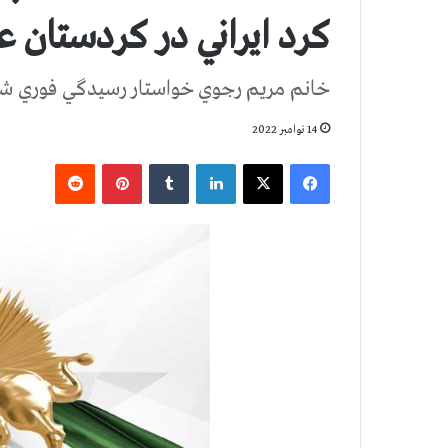
كرد ايراني در كردستان ع
خانم مريم رجوي خواستار رسيدگي فوري شو
14 نوامبر 2022
فیس بوک
X
لینکدین
‫تامبلر
‫پین‌ترست
‫رددیت