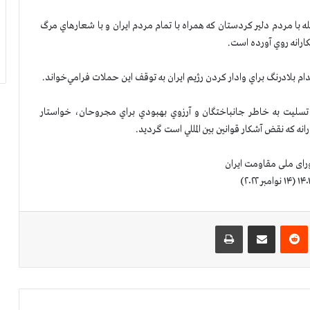
ه با مردم دلير كردستان كه همراه با تمام مردم ايران و با شعارهاي مرگ
تكارانه روي آورده است.
م بلادرنگ براي وادار كردن رژيم ايران به توقف اين حملات فرامي‌خواند.
تسليت به خاطر جانباختگان و آرزوي بهبودي براي مجروحان، خواستار
 كه نقض آشكار قوانين بين المللي است گرديد.
رای ملی مقاومت ایران
‌ترست
‫رددیت
اشتراک گذاری از طریق ایمیل
چاپ