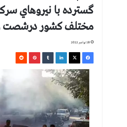
گسترده با نيروهاي سركو
مختلف کشور درشصت و
18 نوامبر 2022
فیس بوک
X
لینکدین
‫تامبلر
‫پین‌ترست
‫رددیت