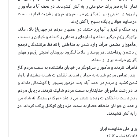
ان اداره تعزیرات حکومتی را به آتش کشیدند. در نجف آباد مأموران
ج نیروهای امنیتی پس از برگزاری مراسم چهلم چهار شهيد قیام به سمت
ر ساوه جوانان پایگاه بسیج را آتش زدند.
ه جنگ و گریز با آنها پرداختند. در اصفهان مردم در چهارباغ بالا، ملک
بگر رژيم درگیر شدند و تابلوهای راهنمایی را کندند و خیابان را بستند،
 مأموران دشمن جرأت وارد شدن به مناطقی را که تظاهرکنندگان تجمع
ان دشمن پرداختند. در روستای ملاط لنگرود نیروهای امنیتی رژیم راههای
تظاهرات کردند و مأموران سرکوبگر در خیابان دانشکده به سمت مردم گاز
بندر عباس مردم شبانه به خیابان آمدند. تظاهرات شبانه مشهد از بلوار
شمن کشید و مردم در احمد آباد چند مزدور بسیجی را گوشمالی دادند و
ستند. در رشت مأموران جنایتکار به سمت مردم شلیک کردند. در بابل مردم
مردم دست به تظاهرات زده و شعار می دادند «مرگ برستمگر نه شاه می
در همدان جوانان منطقه حصار به سمت مزدوران کوکتل پرتاب کردند. در
ا به آتش کشیدند.
رای ملی مقاومت ایران