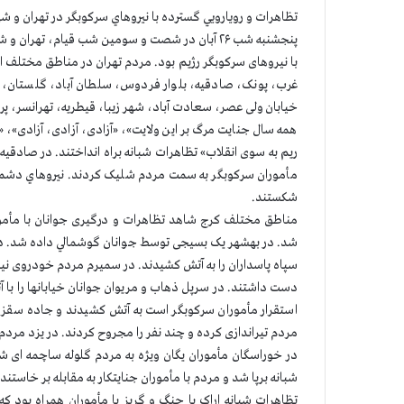
تظاهرات و رويارويي گسترده با نيروهاي سركوبگر در تهران
پنجشنبه شب ۲۶ آبان در شصت و سومین شب قیام، ته
با نیروهای سرکوبگر رژیم بود.
مردم تهران در مناطق مختلف ا
غرب، پونک، صادقیه، بلوار فردوس، سلطان آباد، گلستان، ر
خیابان ولی عصر، سعادت آباد، شهر زیبا، قیطریه، تهرانسر، پر
همه سال جنایت مرگ بر این ولایت»، «آزادی، آزادی، آزادی»
ریم به سوی انقلاب» تظاهرات شبانه براه انداختند. در صادقیه
مأموران سرکوبگر به سمت مردم شلیک کردند. نيروهاي دشمن 
شکستند.
مناطق مختلف کرج شاهد تظاهرات و درگیری جوانان با مأمو
شد. در بهشهر یک بسیجی توسط جوانان گوشمالي داده شد. در ای
سپاه پاسداران را به آتش کشیدند. در سمیرم مردم خودروی نیروی 
دست داشتند. در سرپل ذهاب و مریوان جوانان خیابانها را با
استقرار مأموران سرکوبگر است به آتش کشیدند و جاده سقز با
مردم تیراندازی کرده و چند نفر را مجروح کردند. در یزد مردم 
در خوراسگان مأموران یگان ویژه به مردم گلوله ساچمه ای ش
شبانه برپا شد و مردم با مأموران جنایتکار به مقابله بر خاستند.
تظاهرات شبانه اراک با جنگ و گریز با مأموران همراه بود ک