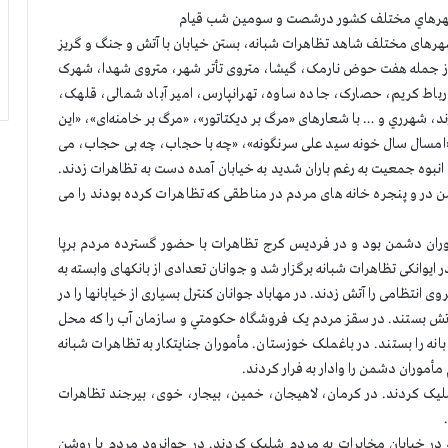
 و شهرهاي مختلف کشور درشصت و سومین شب قیام
ران و شهرهای مختلف شاهد تظاهرات شبانه، بستن خیابان با آتش و جنگ و گریز
ز جمله هفت حوض نارمک، گیشا، متروی تأتر شهر، متروی شهدا، شهرک
باط کریم، حصارک، جاده ساوه، تهرانپارس، امیر آباد شمالی، قلهک،
ند، شهرري و … با شعارهای «مرگ بر دیکتاتور»، «مرگ بر خامنه‌ای»، «این
، «امسال سال خونه سید علی سرنگونه»، «چه با حجاب، چه بی حجاب، می
 انبوه جمعیت به رغم باران شديد به خیابان آمده دست به تظاهرات زدند.
در و پنجره خانه های مردم در مناطقی که تظاهرات کرده بودند را می
ران دشمن بود و در فردیس کرج تظاهرات با حضور گسترده مردم برپا
وانکی تظاهرات شبانه برگزار شد و جوانان تعدادی از بانکهای وابسته به
انتظامی را آتش زدند. در مهاباد جوانان کنترل بسیاری از خیابانها را در
 آتش بستند. در سقز مردم یک فروشگاه حکومتي و سازمان آب را که محل
نه را بستند. در باغملک خوزستان. مأموران جنایتکار به تظاهرات شبانه
مأموران دشمن را وادار به فرار کردند.
لیک کردند. در کرمان، لاهیجان، خمین، بیجار، خوی، بیرجند تظاهرات
ه در خیابان مخابرات به مردم شلیک کردند. در جوانرود مردم با روشن