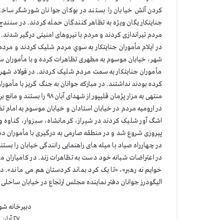
کردن آتش خیابان را بستند در بوکان جوانان شورشگر ساختم
جنایتکار یگان ویژه به تظاهر کنندگان حمله کردند. در سنند
مردم تیراندازی کردند و مردم با نیروهای امنیتی درگیر شدند. د
در ایلام مأموران جنایتکار به سوي مردم شلیک کردند و مردم ب
شهر، خیابان موسوم به مطهری تظاهرات کرده و با مأموران سرکو
مأموران جنایتکار به سمت مردم شلیک کردند. در فولاد شهر
کرده بودند نداشتند. در مبارکه جوانان به جنگ گریز با مأمور
منتهی به مزار پژمان قلیپور از شهدای آبان ۹۸ را بستند و مانع برگزاری مراسم برای او شدند.
در ارومیه مردم در خیابان استادان و خیابان موسوم به امام 
اشگ آور شلیک کردند در شیراز، کرمانشاه، سبزوار، گناوه و 
پیروزی شروع شد و در منطقه صارمی به درگیری با مأموران د
در چهارراه صیاد با میله های راهنمایی رانندگی خیابان را ب
در اعتراضات شبانه خود دست به تظاهرات زند. در کامیاران 
خوایم نه رهبر»، «تا یک کرد بماند کردستان هم می ماند». 
الیگودرز جوانان دفتر نماینده مجلس ارتجاع در خیابان ساحلی ر
دبیرخانه شو
۲۷ آبان ۱۴۰۱ (۱۸ نوامبر ۲۰۲۲)