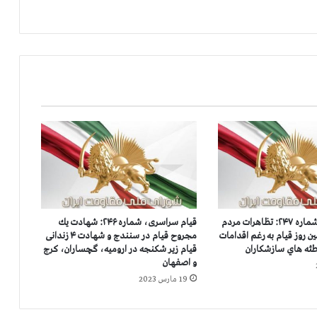
ش
م
ا
ر
ه
۱
۴
۰
ش
ص
ت
و
چ
ه
ا
قيام سراسری، شماره ۲۴۷: تظاهرات مردم
قيام سراسری، شماره ۲۴۶: شهادت يك
ر
ان در ۱۸۳ امين روز قيام به رغم اقدامات
مجروح قيام در سنندج و شهادت ۴ زندانی
م
طئه هاي سازشكاران
قیام زیر شکنجه در ارومیه، گچساران، کرج
ی
و اصفهان
ن
19 مارس 2023
ر
و
ز