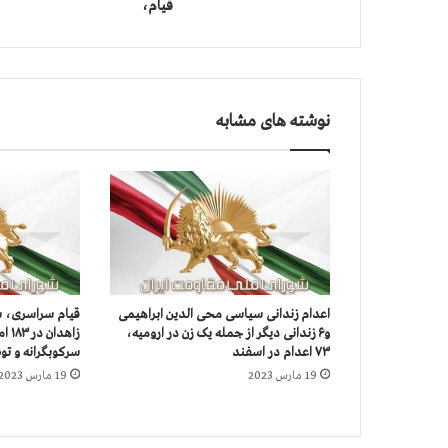
ش
قیام،
م
ا
ر
ه
۱
نوشته های مشابه
۳
۸
ش
ص
ت
و
س
و
م
اعدام زندانی سیاسی محی الدین ابراهیمی
ی
و۶ زندانی دیگر از جمله یک زن در ارومیه،
زاهد
ن
۷۳ اعدام در اسفند
سرکوبگرانه و تو
ر
19 مارس 2023
19 مارس 2023
و
ز
ق
ی