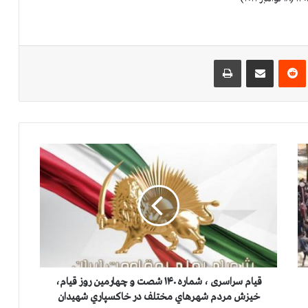
‌ترست
‫رددیت
اشتراک گذاری از طریق ایمیل
چاپ
ق
ي
ا
م
س
ر
ا
س
ر
ی
قيام سراسری ، شماره ۱۴۰ شصت و چهارمین روز قیام،
،
خیزش مردم شهرهاي مختلف در خاكسپاري شهيدان