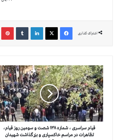
فیس بوک
X
لینکدین
‫تامبلر
‫پین
اشتراک گذاری
ق
ي
ا
م
س
ر
ا
س
ر
ی
قيام سراسری ، شماره ۱۳۸ شصت و سومین روز قیام،
،
تظاهرات در مراسم خاکسپاری و بزرگذاشت شهیدان