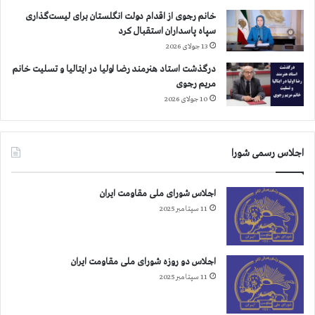
و
و
خانم رجوی از اقدام دولت انگلستان برای لیست‌گذاری
ب
ر
سپاه پاسداران استقبال کرد
ه
ی
13 جولای 2026
آ
د
ت
م
درگذشت استاد هنرمند رضا اولیا در ایتالیا و تسلیت خانم
ش
و
مریم رجوی
ک
ک
10 جولای 2026
ش
ر
ی
ا
د
ت
ن
اجلاس رسمی شورا
ی
م
ک
ر
»
اجلاس شورای ملی مقاومت ایران
ا
11 سپتامبر 2025
ك
ز
و
ن
اجلاس دو روزه شورای ملی مقاومت ایران
م
11 سپتامبر 2025
ا
د
ه