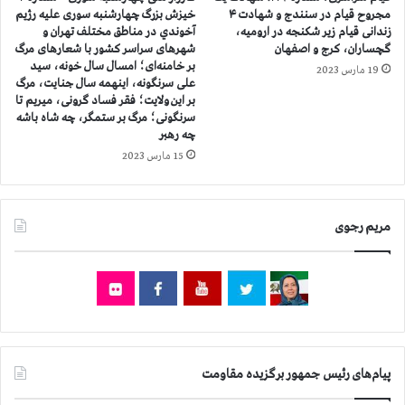
ن
ر
مجروح قيام در سنندج و شهادت ۴
خيزش بزرگ چهارشنبه سوری عليه رژيم
ه
ا
زندانی قیام زیر شکنجه در ارومیه،
آخوندي در مناطق مختلف تهران و
د
گچساران، کرج و اصفهان
شهرهای سراسر کشور با شعارهای مرگ
س
بر خامنه‌ای؛ امسال سال خونه، سید
ر
ر
19 مارس 2023
علی سرنگونه، اینهمه سال جنایت، مرگ
ت
ی
بر این ولایت؛ فقر فساد گرونی، میریم تا
ه
د
سرنگونی؛ مرگ بر ستمگر، چه شاه باشه
ر
ر
چه رهبر
ا
ا
15 مارس 2023
ن
ی
و
ر
ش
ا
ه
ن
مریم رجوی
ر
ب
ه
ر
ا
ا
ی
ی
م
ی
خ
ک
ت
ج
ل
پیام‌های رئیس جمهور برگزیده مقاومت
م
ف
ه