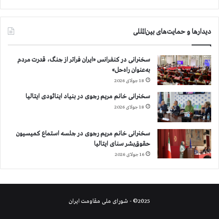
ا
ی
ر
دیدارها و حمایت‌های بین‌المللی
ژ
ی
سخنرانی در کنفرانس «ایران فراتر از جنگ، قدرت مردم
م
به‌عنوان راه‌حل»
18 جولای 2026
سخنرانی خانم مریم رجوی در بنیاد اینائودی ایتالیا
18 جولای 2026
سخنرانی خانم مریم رجوی در جلسه استماع کمیسیون
حقوق‌بشر سنای ایتالیا
16 جولای 2026
2025© - شورای ملی مقاومت ایران