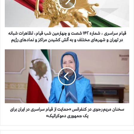
س
ر
ا
س
ر
ی
قيام سراسری ، شماره ۱۴۲ شصت و چهارمین شب قیام، تظاهرات شبانه
،
در تهران و شهرهای مختلف و به آتش کشیدن مراكز و نمادهای رژیم
ش
م
س
ا
خ
ر
ن
ه
ا
۱
ن
۴
م
۲
ر
ش
ی
ص
م
ت
ر
سخنان مریم رجوی در کنفرانس «حمایت از قیام سراسری در ایران برای
و
ج
یک جمهوری دموکراتیک»
چ
و
ه
ی
ا
د