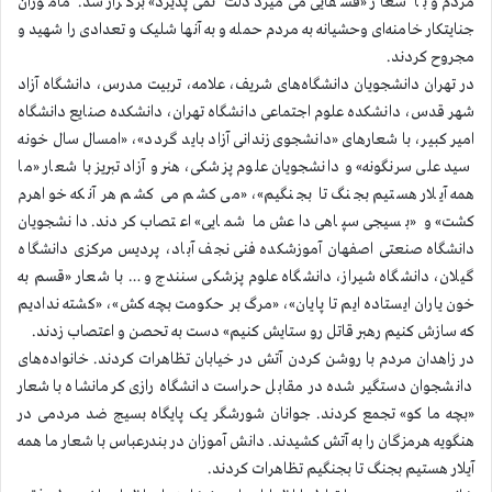
مردم و با شعار «قشقایی می‌میرد ذلت نمی‌پذیرد» برگزار شد. مأموران
جنایتکار خامنه‌‌ای وحشیانه به مردم حمله و به آنها شلیک و تعدادی را شهيد و
مجروح کردند.
در تهران دانشجویان دانشگاه‌های شریف، علامه، تربیت مدرس، دانشگاه آزاد
شهر قدس، دانشکده علوم اجتماعی دانشگاه تهران، دانشکده صنایع دانشگاه
امیر کبیر، با شعارهای «دانشجوی زندانی آزاد باید گردد»،‌ «امسال سال خونه
سید علی سرنگونه» و دانشجویان علوم پزشکی، هنر و آزاد تبریز با شعار «ما
همه آیلار هستیم بجنگ تا بجنگیم»، «می کشم می کشم هر آنکه خواهرم
کشت» و «بسیجی سپاهی داعش ما شمایی» اعتصاب کردند. دانشجویان
دانشگاه صنعتی اصفهان آموزشکده فنی نجف آباد، پردیس مرکزی دانشگاه
گیلان، دانشگاه شیراز، دانشگاه علوم پزشکی سنندج و … با شعار «قسم به
خون یاران ایستاده ایم تا پایان»، «مرگ بر حکومت بچه کش»، «کشته ندادیم
که سازش کنیم رهبر قاتل رو ستایش کنیم» دست به تحصن و اعتصاب زدند.
در زاهدان مردم با روشن کردن آتش در خیابان تظاهرات کردند. خانواده‌های
دانشجوان دستگیر شده در مقابل حراست دانشگاه رازی کرمانشاه با شعار
«بچه ما کو» تجمع کردند. جوانان شورشگر یک پایگاه بسیج ضد مردمی در
هنگویه هرمزگان را به آتش کشیدند. دانش آموزان در بندرعباس با شعار ما همه
آیلار هستیم بجنگ تا بجنگیم تظاهرات کردند.