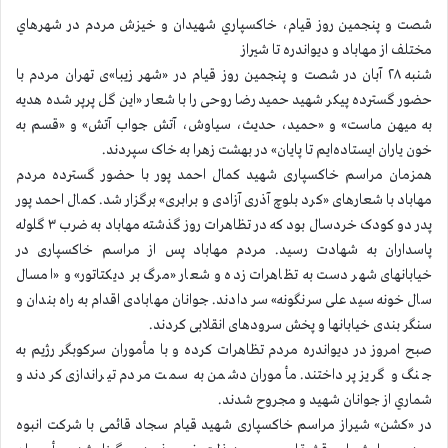
شصت و پنجمین روز قیام، خاكسپاري شهيدان و خيزش مردم در شهرهاي
مختلف از مهاباد و ديواندره تا شيراز
شنبه ۲۸ آبان در شصت و پنجمین روز قیام در «شهر زیبا»ی تهران مردم با
حضور گسترده پیکر شهید حمید رضا روحی را با شعار «این گل پرپر شده هدیه
به میهن ماست» و «حميد، حديث، سياوش، آتش جواب آتش» و «قسم به
خون یاران ایستاده‌ایم تا پایان» در بهشت زهرا به خاک سپردند.
همزمان مراسم خاکسپاری شهید کمال احمد پور با حضور گسترده مردم
مهاباد با شعارهای «کرد بلوچ آذری آزادی و برابری» برگزار شد. کمال احمد پور
پدر دو کودک خردسال بود که در تظاهرات روز گذشته مهاباد به ضرب ۳ گلوله
پاسداران به شهادت رسید. مردم مهاباد پس از مراسم خاکسپاری در
خیابانهای شهر دست به تظاهرات زده و شعار «مرگ بر دیکتاتور» و «امسال
سال خونه سید علی سرنگونه» سر دادند. جوانان مهابادی اقدام به راه بندان و
سنگر بندی خیابانها و پخش سرودهای انقلابی کردند.
صبح امروز در دیواندره مردم تظاهرات کرده و با مأموران سرکوبگر رژیم به
جنگ و گریز پرداختند. مأموران دشمن به سمت مردم تیراندازی کردند و
شماري از جوانان شهيد و مجروح شدند.
در «کشن» شیراز مراسم خاکسپاری شهید قیام سجاد قائمی با شرکت انبوه