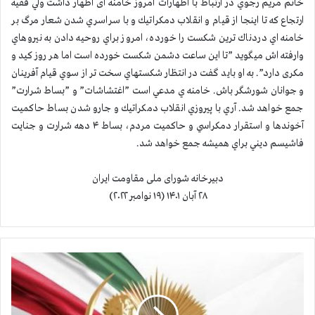
خانم مريم رجوي در ارتباط با اظهارات امروز خامنه ای اظهار داشت ولي فقيه
ارتجاع كه تا اينجا از قيام و انقلاب دمكراتيك و با سراسري شدن شعار مرگ بر
خامنه اي دردناك ترين شكست را خورده، امروز براي روحيه دادن به نيروهاي
وارفته اش ميگويد ”تا اين ساعت دشمن شکست خورده است اما هر روز کید و
مکری دارد”. به او بايد گفت در انتظار شكستهاي سخت تر از سوي قيام آفرينان
و جوانان شورشگر باش. خامنه ي مدعي است ”اغتشاشات” و ”بساط شرارت”
جمع خواهد شد. آري با پيروزي انقلاب دمكراتيك و جارو شدن بساط حاكميت
آخوندها و استقرار دمكراسي و حاكميت مردم، بساط ۴ دهه شرارت و جنايت
فاشيسم ديني براي هميشه جمع خواهد شد.
دبیرخانه شورای ملی مقاومت ایران
۲۸ آبان ۱۴۰۱ (۱۹ نوامبر ۲۰۲۲)
ق
ي
ا
م