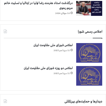
م
م
درگذشت استاد هنرمند رضا اولیا در ایتالیا و تسلیت خانم
ش
ا
مریم رجوی
ه
ي
10 جولای 2026
د
ر
و
ا
ا
ن
ي
اجلاس رسمی شورا
ل
ا
اجلاس شورای ملی مقاومت ایران
م
11 سپتامبر 2025
اجلاس دو روزه شورای ملی مقاومت ایران
11 سپتامبر 2025
دیدارها و حمایت‌های بین‌المللی