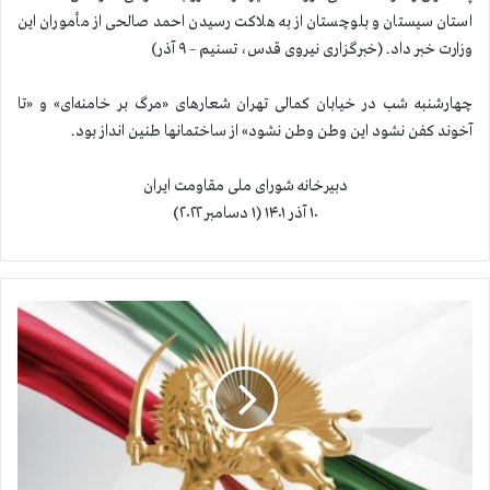
استان سیستان و بلوچستان از به هلاکت رسیدن احمد صالحی از مأموران اين
وزارت خبر داد. (خبرگزاری نیروی قدس، تسنیم – ۹ آذر)
چهارشنبه شب در خیابان کمالی تهران شعارهای «مرگ بر خامنه‌ای» و «تا
آخوند کفن نشود این وطن وطن نشود» از ساختمانها طنین انداز بود.
دبیرخانه شورای ملی مقاومت ایران
۱۰ آذر ۱۴۰۱ (۱ دسامبر ۲۰۲۲)
ا
ع
د
ا
م
۱
۳
ز