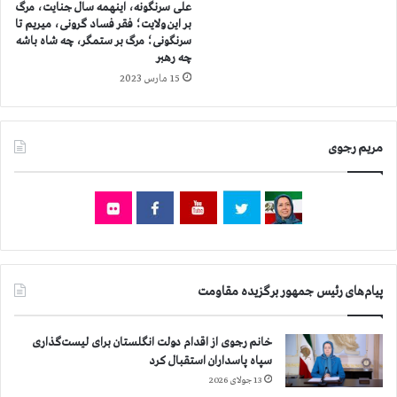
علی سرنگونه، اینهمه سال جنایت، مرگ
ل
ا
بر این ولایت؛ فقر فساد گرونی، میریم تا
،
ن
سرنگونی؛ مرگ بر ستمگر، چه شاه باشه
ه
س
چه رهبر
م
ر
15 مارس 2023
د
ف
ا
ر
ن
ا
،
ز
مریم رجوی
ك
ق
ا
ي
ش
ا
ا
م
ن
س
،
ر
ا
ا
ص
پیام‌های رئیس جمهور برگزیده مقاومت
س
ف
ر
ه
ي
خانم رجوی از اقدام دولت انگلستان برای لیست‌گذاری
ا
م
سپاه پاسداران استقبال کرد
ن
ر
13 جولای 2026
،
د