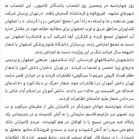
روز چهارشنبه در پنجمین روز اعتصاب رانندگان کامیون، این اعتصاب به
شهرهاي مشهد، فیروزکوه و کرمانشاه گسترش يافت. در تهران پرسنل شرکت
نوین صنعت رجا وابسته به راه آهن تجمع اعتراضی بر پا کردند. در اصفهان
کشاورزان مناطق شرق و غرب اصفهان برای مطالبه حقابه خود در مقابل اداره
آب اصفهان تجمع کرده و کارگران آبفا (شرکت آب و فاضلاب) اصفهان نیز
دست به تجمع اعتراضی زدند. پرستاران دانشگاه علوم پزشکی اصفهان با شعار
«اینهمه سال خیانت ننگ بر این وزارت» دست به اعتراض زدند.
دانشجویان دانشگاههاي کردستان، آزاد اسلامشهر، صنعتي اصفهان و پرديس
هنرهاي زيبا تحصن و اعتصاب کردند. در تهران دختران دانش آموز با شعار
«فقر فساد گرونی میریم تا سرنگونی» تظاهرات کردند و در خیابان قصر دشت
تهران دانش آموزان در تظاهرات خود شعار «مرگ بر دیکتاتور» و «خامنه‌ای
ضحاک می کشیمت زیر خاک» سر دادند. دانش آموزان در اسلام آباد خاش با
سر دادن شعار علیه خامنه‌ای تظاهرات کردند.
بامداد چهارشنبه جوانان شورشگر در کامیاران یکی از مقرهای سرکوب و در
یزد تصویر سر دژخیم قاسم سلیمانی را به آتش کشیدند و در بندرعباس یک
پایگاه ضد مردمی بسیج را با کوکتل در هم کوبیدند. مردم کامیاران بانک
حکومتی سپه را به آتش کشیدند و مردم سنندج فروشگاه جانبو متعلق به
پاسداران را در محله کانی کوزله تسخیر کردند. روابط عمومی اداره کل اطلاعات