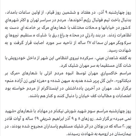
روز چهارشنبه ۹ آذر، در هفتاد و ششمین روز قیام، از اولین ساعات بامداد،
بدنبال باخت تيم فوتبال رژيم آخوندها، مردم در سراسر تهران و اكثر شهرهاي
كشور در خیابانها و محلات مختلف با شعارهاي مرگ بر خامنه اي دست به
تظاهرات زدند. در بندرانزلي در محله چراغ برق با شليك مستقيم نيروهاي
سركوبگر مهران سماك ۲۷ ساله از ناحيه سر مورد اصابت قرار گرفت و به
شهادت رسيد.
به گفته شاهدان عيني، سرکرده نیروی انتظامی این شهر از داخل خودرویش با
شات گان مستقیما به سر مهران شلیک کرد.
مراسم خاكسپاري مهران توسط انبوه مردم انزلی با شعارهای «مرگ بر
دیکتاتور»، «این گل پرپر شده هدیه به میهن شده» و «هرزه تویی زن آزاده منم»
برگزار شد. مهران در آخرین یادداشتش در اینستاگرام از مردم خواسته بود
اعتصابات و مطالبات کف خیابان را دنبال کنند و کنار هم باشند.
روز چهارشنبه مراسم سوم شهید شورش نیکنام در مهاباد با شعارهای «شهید
نمی میرد» برگزار شد. روزهای ۸ و ۹ آذر ابراهيم شريفي ۲۹ ساله و آوات قادر
پور ۲۰ ساله كه در بوكان در اثر شليك مستقيم پاسداران مجروح شده بودند، در
بيمارستان در اروميه به شهادت رسيدند.