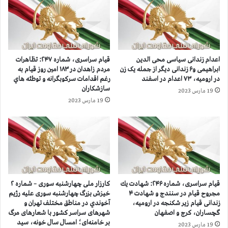
د
ا
ر
ر
ز
ا
ا
س
ه
ا
اعدام زندانی سیاسی محی الدین
قيام سراسری، شماره ۲۴۷: تظاهرات
د
م
ابراهیمی و۶ زندانی دیگر از جمله یک زن
مردم زاهدان در ۱۸۳ امين روز قيام به
ا
ي
در ارومیه، ۷۳ اعدام در اسفند
رغم اقدامات سرکوبگرانه و توطئه هاي
ن
۱
سازشكاران
19 مارس 2023
،
۴
19 مارس 2023
ا
ت
ي
ن
ر
د
ا
ی
ن
گ
ش
ر
ه
ا
ر
ز
قيام سراسری، شماره ۲۴۶: شهادت يك
کارزار ملی چهارشنبه سوری – شماره ۲
،
ش
مجروح قيام در سنندج و شهادت ۴
خيزش بزرگ چهارشنبه سوری عليه رژيم
ز
ه
زندانی قیام زیر شکنجه در ارومیه،
آخوندي در مناطق مختلف تهران و
ا
گچساران، کرج و اصفهان
شهرهای سراسر کشور با شعارهای مرگ
ی
بر خامنه‌ای؛ امسال سال خونه، سید
ب
د
19 مارس 2023