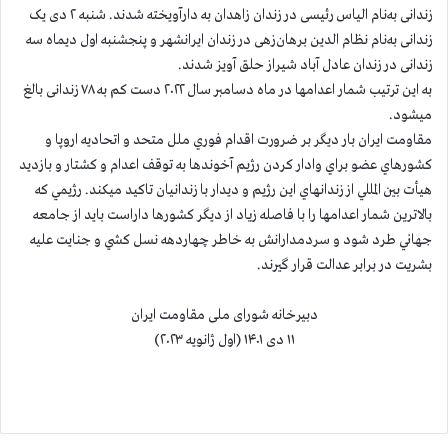
زندانی به‌نام الیاس رئيسی در زندان زاهدان به دارآویخته شدند. شنبه ۲ دی یک
زندانی به‌نام نظام الدین برهان‌زهی در زندان ایرانشهر و پنجشنبه اول دیماه سه
زندانی در زندان عادل آباد شیراز حلق آویز شدند.
به اين ترتيب شمار اعدامها در ماه دسامبر سال ۲۰۲۲ دست كم به ۷۸ زندانی بالغ
ميشود.
مقاومت ايران بار ديگر بر ضرورت اقدام فوري ملل متحد و اتحاديه اروپا و
كشورهاي عضو براي وادار كردن رژيم آخوندها به توقف اعدام و كشتار و بازديد
هيأت بين المللي از زندانهاي اين رژيم و ديدار با زندانيان تاكيد ميكند. رژيمي كه
بالاترين شمار اعدامها را با فاصله زياد از ديگر كشورها داراست بايد از جامعه
جهاني طرد شود و سردمدارانش به خاطر چهاردهه نسل كشي و جنايت عليه
بشريت در برابر عدالت قرار گيرند.
دبیرخانه شورای ملی مقاومت ایران
۱۱ دی ۱۴۰۱ (اول ژانویه ۲۰۲۳)