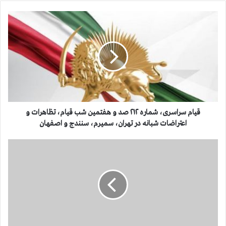
ق
ي
ا
م
س
ر
ا
س
ر
ی
قيام سراسری، شماره ۲۱۲ صد و هفتمین شب قیام، تظاهرات و
،
اعتراضات شبانه در تهران، سمیرم، سنندج و اصفهان
ش
م
پ
ا
ی
ر
ا
ه
م
۲
خ
۱
ا
۲
ن
ص
م