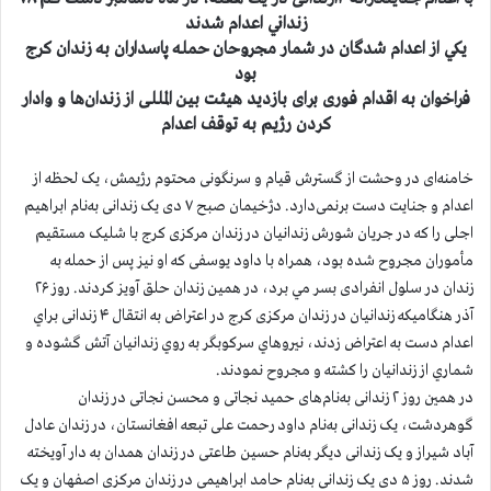
زنداني اعدام شدند
يكي از اعدام شدگان در شمار مجروحان حمله پاسداران به زندان كرج
بود
فراخوان به اقدام فوری برای بازدید هیئت بین المللی از زندان‌ها و وادار
کردن رژیم به توقف اعدام
خامنه‌ای در وحشت از گسترش قیام و سرنگونی محتوم رژيمش، یک لحظه از
اعدام و جنایت دست برنمی‌دارد. دژخیمان صبح ۷ دی یک زندانی به‌نام ابراهیم
اجلی را که در جریان شورش زندانیان در زندان مرکزی کرج با شلیک مستقیم
مأموران مجروح شده بود، همراه با داود یوسفی که او نیز پس از حمله به
زندان در سلول انفرادی بسر مي برد، در همین زندان حلق آویز کردند.
روز ۲۶
آذر هنگامیکه زندانیان در زندان مرکزی کرج در اعتراض به انتقال ۴ زندانی براي
اعدام دست به اعتراض زدند، نيروهاي سركوبگر به روي زندانیان آتش گشوده و
شماري از زندانیان را کشته و مجروح نمودند.
در همين روز ۲ زندانی به‌نام‌های حمید نجاتی و محسن نجاتی در زندان
گوهردشت، یک زندانی به‌نام داود رحمت علی تبعه افغانستان، در زندان عادل
آباد شیراز و یک زندانی دیگر به‌نام حسین طاعتی در زندان همدان به دار آویخته
شدند. روز ۵ دی یک زندانی به‌نام حامد ابراهیمی در زندان مرکزی اصفهان و یک