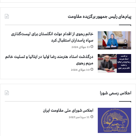
،
س
م
پیام‌های رئیس جمهور برگزیده مقاومت
ی
ر
خانم رجوی از اقدام دولت انگلستان برای لیست‌گذاری
م
سپاه پاسداران استقبال کرد
،
13 جولای 2026
س
ن
درگذشت استاد هنرمند رضا اولیا در ایتالیا و تسلیت خانم
ن
مریم رجوی
د
10 جولای 2026
ج
و
ا
ص
اجلاس رسمی شورا
ف
ه
اجلاس شورای ملی مقاومت ایران
ا
11 سپتامبر 2025
ن