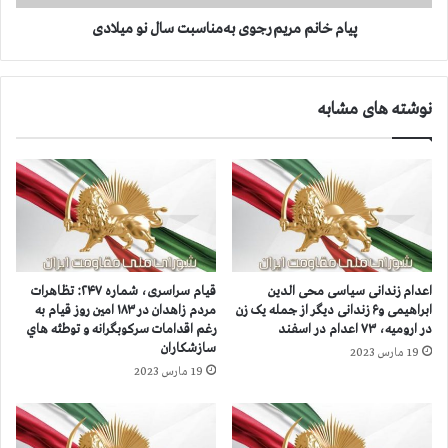
د
م
و
ر
پیام خانم مریم رجوی به‌مناسبت سال نو میلادی
ه
ی
ف
م
ت
ر
نوشته های مشابه
م
ج
ی
و
ن
ی
ش
ب
ب
ه‌
ق
م
ی
ن
ا
ا
م
س
اعدام زندانی سیاسی محی الدین
قيام سراسری، شماره ۲۴۷: تظاهرات
،
ب
ابراهیمی و۶ زندانی دیگر از جمله یک زن
مردم زاهدان در ۱۸۳ امين روز قيام به
ت
ت
در ارومیه، ۷۳ اعدام در اسفند
رغم اقدامات سرکوبگرانه و توطئه هاي
ظ
س
سازشكاران
19 مارس 2023
ا
ا
19 مارس 2023
ه
ل
ر
ن
ا
و
ت
م