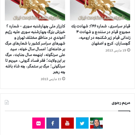
و
ی
ا
ل
ع
ا
ت
د
قيام سراسری، شماره ۲۴۶: شهادت يك
کارزار ملی چهارشنبه سوری – شماره ۲
ر
ی
مجروح قيام در سنندج و شهادت ۴
خيزش بزرگ چهارشنبه سوری عليه رژيم
ا
زندانی قیام زیر شکنجه در ارومیه،
آخوندي در مناطق مختلف تهران و
گچساران، کرج و اصفهان
شهرهای سراسر کشور با شعارهای مرگ
ض
بر خامنه‌ای؛ امسال سال خونه، سید
ا
19 مارس 2023
علی سرنگونه، اینهمه سال جنایت، مرگ
ت
بر این ولایت؛ فقر فساد گرونی، میریم تا
ش
سرنگونی؛ مرگ بر ستمگر، چه شاه باشه
ب
چه رهبر
ا
15 مارس 2023
ن
ه
د
ر
مریم رجوی
ت
ه
ر
ا
ن