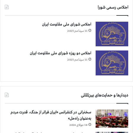
ر
ا
اجلاس رسمی شورا
ز
ر
ن
ه
د
اجلاس شورای ملی مقاومت ایران
ا
ا
ی
11 سپتامبر 2025
ن
ش
ک
ب
ر
ا
اجلاس دو روزه شورای ملی مقاومت ایران
ج
ن
11 سپتامبر 2025
د
ه
ر
،
ا
ت
ع
ه
ت
ر
ص
ا
دیدارها و حمایت‌های بین‌المللی
ا
ن
ب
،
غ
ش
سخنرانی در کنفرانس «ایران فراتر از جنگ، قدرت مردم
ذ
ع
به‌عنوان راه‌حل»
ا
ا
18 جولای 2026
ه
ر