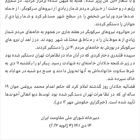
و با شعار «این گل پرپر شده، هدیه به میهن شده» برگزار گردید. در سميرم
رژيم در وحشت از خیزش مردم شمار زيادي از نیروهای سرکوبگر، از جمله
صدها مزدور لباس شخصي را در سطح شهر مستقر کرد و شمار زيادي از
جوانان را دستگير كردند.
در جوانرود نیروهای سرکوبگر در هفته جاری در هجوم به خانه‌های مردم شمار
زيادي از هموطنان را در مناطق مختلف شهر ربودند. در زاهدان نيروهاي
سرکوبگر در یورش به خانه‌های مردم ۴۰ تن را دستگیر کردند.
سپیده قلندری دختر کردی که در آبان ماه در تظاهرات تهران دستگیر شده بود
در زیر شکنجه جلادان خامنه‌ای به شهادت رسید. پیکر او را یکشنبه ۱۱ دی به
شرط سکوت خانواده‌اش به آنها تحویل دادند و صبح دوشنبه در مهاباد به
خاک سپرده شد.
قضائیه جلادان روز گذشته اعلام کرد که حکم اعدام محمد بروغنی جوان ۱۹
ساله ای که در تظاهرات تهران دستگیر شده بود توسط دیوانعالی آخوندها
تأیید شده است. (خبرگزاری حکومتی مهر ۱۲ دی).
دبیرخانه شورای ملی مقاومت ایران
۱۴ دی ۱۴۰۱ (۴ ژانویه ۲۰۲۳)