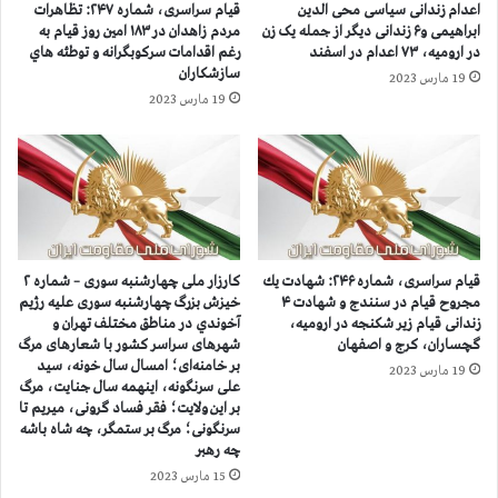
اعدام زندانی سیاسی محی الدین
قيام سراسری، شماره ۲۴۷: تظاهرات
ز
ی
ابراهیمی و۶ زندانی دیگر از جمله یک زن
مردم زاهدان در ۱۸۳ امين روز قيام به
ن
ن
در ارومیه، ۷۳ اعدام در اسفند
رغم اقدامات سرکوبگرانه و توطئه هاي
ا
ش
سازشكاران
19 مارس 2023
ن
ب
19 مارس 2023
ز
ق
ن
ی
د
ا
ا
م
ن
،
ی
ب
ا
ه
ق
آ
قيام سراسری، شماره ۲۴۶: شهادت يك
کارزار ملی چهارشنبه سوری – شماره ۲
د
ت
مجروح قيام در سنندج و شهادت ۴
خيزش بزرگ چهارشنبه سوری عليه رژيم
ا
ش
زندانی قیام زیر شکنجه در ارومیه،
آخوندي در مناطق مختلف تهران و
م
ک
گچساران، کرج و اصفهان
شهرهای سراسر کشور با شعارهای مرگ
ف
ش
بر خامنه‌ای؛ امسال سال خونه، سید
19 مارس 2023
و
علی سرنگونه، اینهمه سال جنایت، مرگ
ی
ر
بر این ولایت؛ فقر فساد گرونی، میریم تا
د
سرنگونی؛ مرگ بر ستمگر، چه شاه باشه
ی
ن
چه رهبر
ب
ب
ر
15 مارس 2023
ی