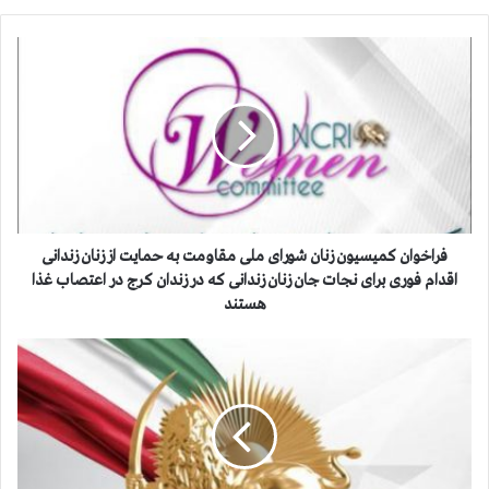
ف
ر
ا
خ
و
ا
ن
ک
م
ی
فراخوان کمیسیون زنان شورای ملی مقاومت به حمایت از زنان زندانی
س
اقدام فوری برای نجات جان زنان زندانی که در زندان کرج در اعتصاب غذا
ی
هستند
و
ن
ق
ز
ي
ن
ا
ا
م
ن
س
ش
ر
و
ا