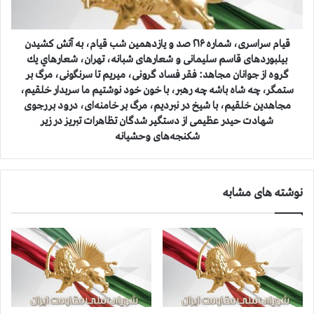
ر
س
ا
ر
ی
ی
قيام سراسری، شماره ۲۱۶ صد و یازدهمین شب قیام، به آتش کشیدن
م
،
بیلبوردهای قاسم سلیمانی و شعارهای شبانه، تهران، شعارهاي يك
ل
ش
گروه از جوانان مجاهد: فقر فساد گرونی، میریم تا سرنگونی، مرگ بر
ی
م
ستمگر، چه شاه باشه چه رهبر، با خون خود نوشتیم ما سربدار خلقیم،
م
ا
مجاهدین خلقیم، با شیخ در نبردیم، مرگ بر خامنه‌ای، درود بر رجوی
ق
ر
شهادت حیدر عظیمی از دستگیر شدگان تظاهرات تبریز در زیر
ا
ه
شکنجه‌های وحشیانه
و
۲
م
۱
ت
۶
ب
ص
نوشته های مشابه
ه
د
ح
و
م
ی
ا
ا
ی
ز
ت
د
ا
ه
ز
م