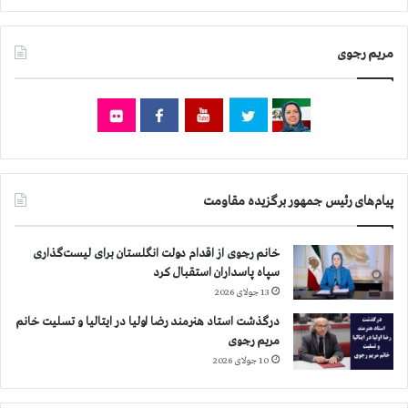
ا
ل
ی
ب
ن
و
مریم رجوی
ج
ر
ا
د
ت
ه
ج
ا
ا
ی
ن
ق
ز
ا
ن
س
پیام‌های رئیس جمهور برگزیده مقاومت
ا
م
ن
س
ز
خانم رجوی از اقدام دولت انگلستان برای لیست‌گذاری
ل
ن
سپاه پاسداران استقبال کرد
ی
د
م
13 جولای 2026
ا
ا
درگذشت استاد هنرمند رضا اولیا در ایتالیا و تسلیت خانم
ن
ن
مریم رجوی
ی
ی
10 جولای 2026
ک
و
ه
ش
د
ع