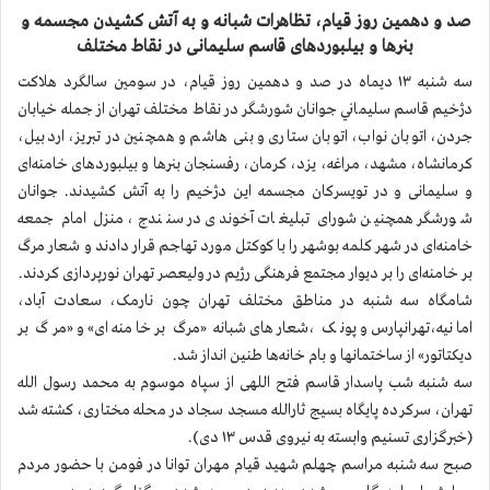
صد و دهمین روز قیام، تظاهرات شبانه و به آتش کشیدن مجسمه و
بنرها و بیلبوردهای قاسم سلیمانی در نقاط مختلف
سه شنبه ۱۳ دیماه در صد و دهمین روز قیام، در سومين سالگرد هلاكت
دژخيم قاسم سليماني جوانان شورشگر در نقاط مختلف تهران از جمله خیابان
جردن، اتوبان نواب، اتوبان ستاری و بنی هاشم و همچنين در تبریز، اردبیل،
کرمانشاه، مشهد،
مراغه، یزد، کرمان،‌ رفسنجان بنرها و بیلبوردهای خامنه‌ای
و سلیمانی و در تویسرکان مجسمه این دژخیم را به آتش کشیدند. جوانان
شورشگر همچنین شورای تبلیغات آخوندی در سنندج، منزل امام جمعه
خامنه‌ای در شهر کلمه بوشهر را با کوکتل مورد تهاجم قرار دادند و شعار مرگ
بر خامنه‌ای را بر دیوار مجتمع فرهنگی رژیم در ولیعصر تهران نورپردازی کردند.
شامگاه سه شنبه در مناطق مختلف تهران چون نارمک، سعادت آباد،
امانیه،‌تهرانپارس و پونک ،شعارهای شبانه «مرگ بر خامنه‌ای» و «مرگ بر
دیکتاتور» از ساختمانها و بام خانه‌ها طنین انداز شد.
سه شنبه شب پاسدار قاسم فتح اللهی از سپاه موسوم به محمد رسول الله
تهران، سرکرده پایگاه بسیج ثارالله مسجد سجاد در محله مختاری، كشته شد
(خبرگزاری تسنیم وابسته به نیروی قدس ۱۳ دی).
صبح سه شنبه مراسم چهلم شهید قیام مهران توانا در فومن با حضور مردم