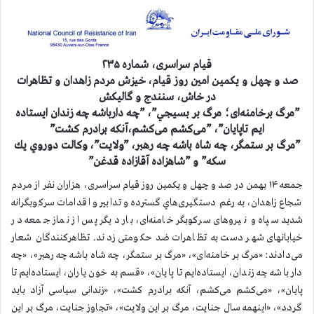
قيام سراسری، شماره ۲۳۵
صد و چهل و یکمین امين روز قيام، خيزش مردم زاهدان و تظاهرات
در خاش، سنندج و گالیکش
”مرگ برخامنه‌ای؛ مرگ بر بسيجي”، ”چه دارباشه چه زندان ایستاده
ایم تاپايان”، ”می‌کشم می‌کشم،آنکه برادرم کشت”
”مرگ بر ستمگر، چه شاه باشه چه رهبر، ”ولايت”، وكالت دوروي يك
سكه” و ”شاهزاده آقازاده قدغن”
جمعه ۱۴ بهمن در صد و چهل و یکمین روز قیام سراسری، هزاران نفر از مردم
شجاع زاهدان، به رغم دستگیری‌هاي گسترده و تدابير و اقدامات سرکوبگرانه
شدید سپاه و نیروهای سرکوبگر خامنه‌ای، بار دیگر پس از نماز جمعه در
خیابانهای شهر دست به تظاهرات ضد حکومتی زدند.
تظاهرکنندگان شعار
می‌دادند: «مرگ بر خامنه‌ای»، «مرگ بر ستمگر، چه شاه باشه چه رهبر»، «چه
دار باشه چه زندان، ایستاده‌ایم تا پایان»، «قسم به خون یاران، ایستاده‌ایم تا
پایان»، «می‌کشم می‌کشم، آنکه برادرم کشت»، «زندانی سیاسی آزاد باید
گردد»، «اینهمه سال جنایت، مرگ بر این ولایت»، «تجاوز جنایت، مرگ بر این