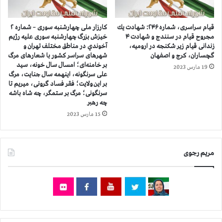
ز
م
ق
ت
ي
ح
قيام سراسری، شماره ۲۴۶: شهادت يك
کارزار ملی چهارشنبه سوری – شماره ۲
ا
د
مجروح قيام در سنندج و شهادت ۴
خيزش بزرگ چهارشنبه سوری عليه رژيم
م
ا
زندانی قیام زیر شکنجه در ارومیه،
آخوندي در مناطق مختلف تهران و
ك
گچساران، کرج و اصفهان
شهرهای سراسر کشور با شعارهای مرگ
ز
ه
بر خامنه‌ای؛ امسال سال خونه، سید
ف
19 مارس 2023
علی سرنگونه، اینهمه سال جنایت، مرگ
ب
ر
بر این ولایت؛ فقر فساد گرونی، میریم تا
د
ه
سرنگونی؛ مرگ بر ستمگر، چه شاه باشه
س
ا
چه رهبر
ت
د
15 مارس 2023
ن
م
ي
ي
ر
ث
و
م
مریم رجوی
ه
ي
ا
و
ي
د
س
ي
ر
گ
ك
ر
و