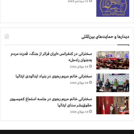
11 سپتامبر 2025
ن
م
ج
ا
ه
د
دیدارها و حمایت‌های بین‌المللی
ي
ن
خ
سخنرانی در کنفرانس «ایران فراتر از جنگ، قدرت مردم
ل
به‌عنوان راه‌حل»
ق
18 جولای 2026
ا
سخنرانی خانم مریم رجوی در بنیاد اینائودی ایتالیا
ي
18 جولای 2026
ر
ا
ن
سخنرانی خانم مریم رجوی در جلسه استماع کمیسیون
،
حقوق‌بشر سنای ایتالیا
ا
16 جولای 2026
س
ا
م