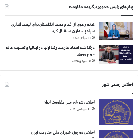
ز
ب
پیام‌های رئیس جمهور برگزیده مقاومت
ن
گ
د
ر
ا
خانم رجوی از اقدام دولت انگلستان برای لیست‌گذاری
ب
ن
سپاه پاسداران استقبال کرد
ه
ي
ش
13 جولای 2026
ا
ه
ن
درگذشت استاد هنرمند رضا اولیا در ایتالیا و تسلیت خانم
ا
س
مریم رجوی
د
ي
10 جولای 2026
ت
ا
ر
س
س
ي
ي
اجلاس رسمی شورا
د
ن
اجلاس شورای ملی مقاومت ایران
د
س
11 سپتامبر 2025
ا
ز
م
اجلاس دو روزه شورای ملی مقاومت ایران
ا