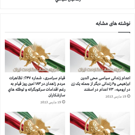
۱
د
۰
ا
ت
ر
ن
نوشته های مشابه
ف
د
و
ي
ر
گ
ي
ر
گ
ا
ز
ز
ا
ش
ر
ه
ش
اعدام زندانی سیاسی محی الدین
قيام سراسری، شماره ۲۴۷: تظاهرات
ي
گ
ابراهیمی و۶ زندانی دیگر از جمله یک زن
مردم زاهدان در ۱۸۳ امين روز قيام به
د
ر
در ارومیه، ۷۳ اعدام در اسفند
رغم اقدامات سرکوبگرانه و توطئه هاي
ا
و
سازشكاران
19 مارس 2023
ن
ي
19 مارس 2023
س
ژ
ر
ه
ف
م
ر
ل
ا
ل