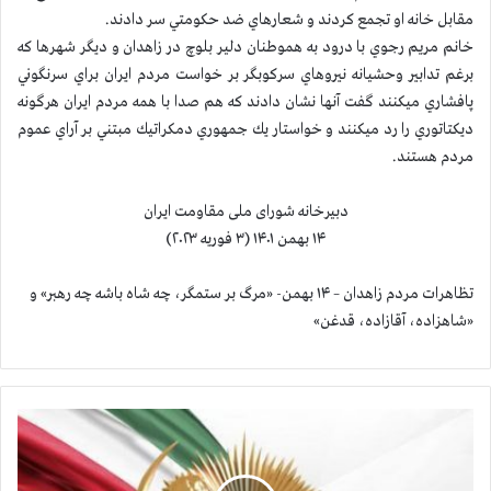
مقابل خانه او تجمع كردند و شعارهاي ضد حكومتي سر دادند.
خانم مريم رجوي با درود به هموطنان دلیر بلوچ در زاهدان و ديگر شهرها که
برغم تدابير وحشيانه نيروهاي سركوبگر بر خواست مردم ايران براي سرنگوني
پافشاري ميكنند گفت آنها نشان دادند كه هم صدا با همه مردم ايران هرگونه
ديكتاتوري را رد ميكنند و خواستار يك جمهوري دمكراتيك مبتني بر آراي عموم
مردم هستند.
دبیرخانه شورای ملی مقاومت ایران
۱۴ بهمن ۱۴۰۱ (۳ فوریه ۲۰۲۳)
تظاهرات مردم زاهدان – ۱۴ بهمن- «مرگ بر ستمگر، چه شاه باشه چه رهبر» و
«شاهزاده، آقازاده، قدغن»
ق
ي
ا
م