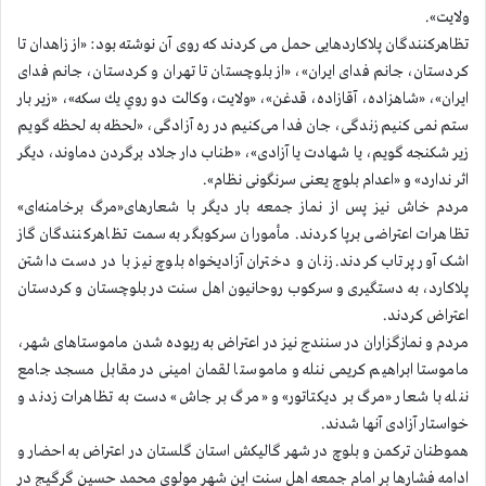
ولایت».
تظاهرکنندگان پلاکاردهایی حمل می کردند که روی آن نوشته بود: «از زاهدان تا
کردستان، جانم فدای ایران»، «از بلوچستان تا تهران و کردستان، جانم فدای
ایران»، «شاهزاده،‌ آقازاده، قدغن»، «ولايت، وكالت دو روي يك سكه»، «زیر بار
ستم نمی کنیم زندگی، جان فدا می‌کنیم در ره آزادگی، «لحظه به لحظه گویم
زیر شکنجه گویم، یا شهادت یا آزادی»، «طناب دار جلاد برگردن دماوند، دیگر
اثر ندارد» و «اعدام بلوچ یعنی سرنگونی نظام».
مردم خاش نيز پس از نماز جمعه بار دیگر با شعارهای«مرگ برخامنه‌ای»
تظاهرات اعتراضی برپا کردند. مأموران سرکوبگر به سمت تظاهرکنندگان گاز
اشک آور پرتاب کردند. زنان و دختران آزادیخواه بلوچ نیز با در دست داشتن
پلاکارد، به دستگیری و سرکوب روحانیون اهل سنت در بلوچستان و کردستان
اعتراض کردند.
مردم و نمازگزاران در سنندج نیز در اعتراض به ربوده شدن ماموستاهای شهر،
ماموستا ابراهیم کریمی ننله و ماموستا لقمان امینی در مقابل مسجد جامع
ننله با شعار «مرگ بر دیکتاتور» و «مرگ بر جاش» دست به تظاهرات زدند و
خواستار آزادی آنها شدند.
هموطنان ترکمن و بلوچ در شهر گالیکش استان گلستان در اعتراض به احضار و
ادامه فشارها بر امام جمعه اهل سنت این شهر مولوی محمد حسین گرگیج در