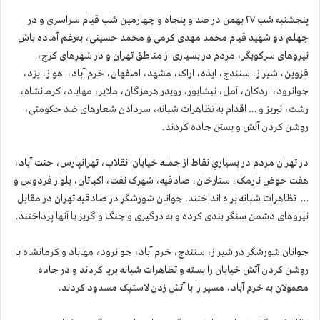
پنجشنبه شب ۲۷ بهمن در صد و پنجاه و چهارمین شب قیام سراسری و در
چهلم دو شهید قیام محمد مهدی کرمی و محمد حسینی، به‌رغم آماده باش
نیروهای سرکوبگر، مردم در بسیاری از مناطق تهران و در شهرهای کرج،
قزوین، شیراز، سنندج، ایذه، اراک، مشهد، اصفهان، خرم آباد، اهواز، یزد،
جوانرود، اردکان، آمل، نیشابور، رویدر هرمزگان، ملایر، مهاباد، کرمانشاه،
رشت، تبریز و … اقدام به تظاهرات شبانه، سردادن شعارهای ضد حکومتی،
روشن کردن آتش و بستن جاده کردند.
در تهران مردم در بسياري نقاط از جمله خیابان انقلاب، تهرانپارس، جنت آباد،
هفت حوض نارمک، ستارخان، صادقیه، شهرک نفت، اکباتان، بلوار فردوس و
… تظاهرات شبانه براه انداختند. جوانان شورشگر در صادقیه تهران در مقابل
نیروهای دشمن سنگر بندی کرده و به درگیری و جنگ و گریز با آنها پرداختند.
جوانان شورشگر در شیراز، سنندج، خرم آباد، جوانرود، مهاباد و کرمانشاه با
روشن کردن آتش خیابان را بسته و تظاهرات شبانه برپا کردند و در جاده
معمولان به خرم آباد، مسیر را با آتش زدن لاستیک مسدود کردند.