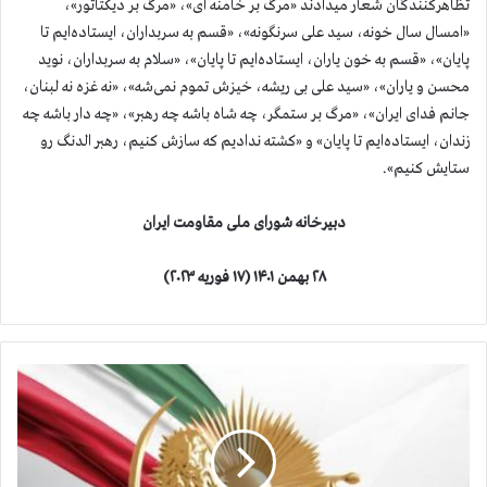
تظاهركنندگان شعار ميدادند «مرگ بر خامنه ای»، «مرگ بر دیکتاتور»،
«امسال سال خونه، سید علی سرنگونه»، «قسم به سربداران، ایستاده‌ایم تا
پایان»، «قسم به خون یاران، ایستاده‌ایم تا پایان»، «سلام به سربداران، نوید
محسن و یاران»، «سید علی بی ریشه، خیزش تموم نمی‌شه»، «نه غزه نه لبنان،
جانم فدای ایران»، «مرگ بر ستمگر، چه شاه باشه چه رهبر»، «چه دار باشه چه
زندان، ایستاده‌ایم تا پایان» و «کشته ندادیم که سازش کنیم، رهبر الدنگ رو
ستایش کنیم».
دبیرخانه شورای ملی مقاومت ایران
۲۸ بهمن ۱۴۰۱ (۱۷ فوریه ۲۰۲۳)
ف
ر
ا
خ
و