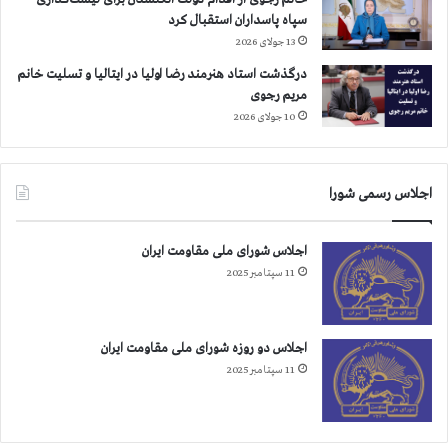
ن
سپاه پاسداران استقبال کرد
د
13 جولای 2026
ج
،
درگذشت استاد هنرمند رضا اولیا در ایتالیا و تسلیت خانم
س
مریم رجوی
ر
10 جولای 2026
د
ش
ت
اجلاس رسمی شورا
و
گ
ا
اجلاس شورای ملی مقاومت ایران
ل
11 سپتامبر 2025
ی
ک
ش
اجلاس دو روزه شورای ملی مقاومت ایران
11 سپتامبر 2025