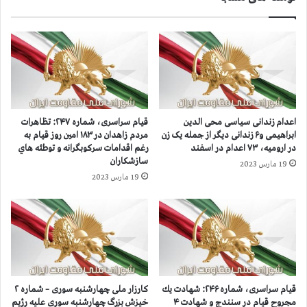
ا
ه
س
۲
ي
۴
م
۱
ح
:
ك
۱
و
۵
م
۵
اعدام زندانی سیاسی محی الدین
قيام سراسری، شماره ۲۴۷: تظاهرات
ب
ا
ابراهیمی و۶ زندانی دیگر از جمله یک زن
مردم زاهدان در ۱۸۳ امين روز قيام به
ه
م
در ارومیه، ۷۳ اعدام در اسفند
رغم اقدامات سرکوبگرانه و توطئه هاي
ا
ي
سازشكاران
19 مارس 2023
ع
ن
19 مارس 2023
د
ر
ا
و
م
ز
د
ق
ر
ي
ز
ا
ن
م
د
،
قيام سراسری، شماره ۲۴۶: شهادت يك
کارزار ملی چهارشنبه سوری – شماره ۲
ا
ت
مجروح قيام در سنندج و شهادت ۴
خيزش بزرگ چهارشنبه سوری عليه رژيم