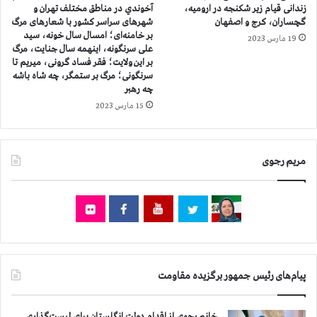
ن
ظ
زندانی قیام زیر شکنجه در ارومیه،
آخوندي در مناطق مختلف تهران و
ش
گچساران، کرج و اصفهان
شهرهای سراسر کشور با شعارهای مرگ
ا
بر خامنه‌ای؛ امسال سال خونه، سید
ي
ه
19 مارس 2023
علی سرنگونه، اینهمه سال جنایت، مرگ
ب
ر
بر این ولایت؛ فقر فساد گرونی، میریم تا
ا
ا
سرنگونی؛ مرگ بر ستمگر، چه شاه باشه
ن
ت
چه رهبر
ا
د
15 مارس 2023
ه
ر
و
ز
ا
ا
ز
ه
مریم رجوی
د
ا
ن
،
خ
ا
ش
پیام‌های رئیس جمهور برگزیده مقاومت
،
س
ن
خانم رجوی از اقدام دولت انگلستان برای لیست‌گذاری