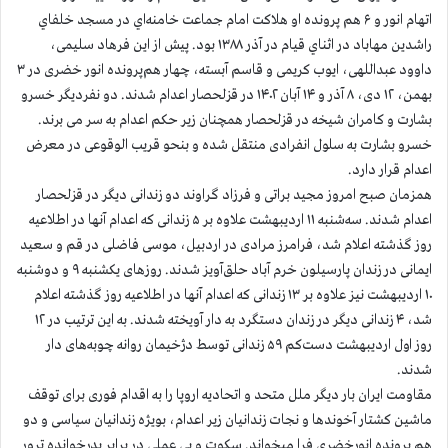
اتهام انور و ۶ هم پرونده او هلاکت امام جماعت خامنه‌اي در مسجد خلفاي
راشدين مهاباد در اثناي قيام در آذر ۱۳۸۸ بود. پیش از این فرهاد سلیمی،
داوود عبداللهی، ایوب کریمی و قاسم آبسته، چهار هم‌پرونده انور خضری در ۳
بهمن، ۱۲ دی، ۸ آذر و ۱۴ آبان ۱۴۰۲ در قزلحصار اعدام شدند. دو نفردیگر خسرو
بشارت و کامران شیخه در قزلحصار همچنان زیر حکم اعدام به سر می برند.
خسرو بشارت به سلول انفرادی منتقل شده و بنحو قریب الوقوعی در معرض
اعدام قرار دارد.
همزمان صبح امروز مجید براتی و فرزاد گراوند دو زندانی دیگر در قزلحصار
اعدام شدند. سه‌شنبه ۱۱ اردیبهشت علاوه بر ۵ زندانی که اعدام آنها در اطلاعیه
روز گذشته اعلام شد، فرامرز مرادی در اردبیل، موسی فاضلی در قم و سعید
ایمانی در زندان پارسیلون خرم آباد حلق‌آویز شدند. روزهای یکشنبه ۹ و دوشنبه
۱۰ اردیبهشت نیز علاوه بر ۱۳ زندانی که اعدام آنها در اطلاعیه روز گذشته اعلام
شد، ۴ زندانی دیگر در زندان دستگرد به دار آویخته شدند. به این ترتیب در ۱۲
روز اول اردیبهشت دست‌کم ۵۹ زندانی توسط دژخیمان روانه چوبه‌های دار
شدند.
مقاومت ایران بار دیگر ملل متحد و اتحادیه اروپا را به اقدام فوری برای توقف
ماشین کشتار آخوندها و نجات زندانیان زیر اعدام، بویژه زندانیان سیاسی و دو
هم پرونده انورخضری فرا میخواند. سکوت و بی عملی در برابر پدرخوانده ترور