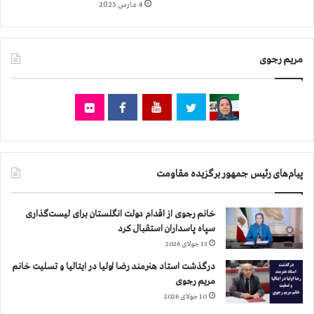
ی
ر
4 مارس 2025
ا
و
م
ي
ب
ا
مریم رجوی
ا
ح
ل
ش
ا
م
ت
ت
ر
ي
ی
و
ن
ف
آ
ر
پیام‌های رئیس جمهور برگزیده مقاومت
م
ز
ا
ا
ر
ن
خانم رجوی از اقدام دولت انگلستان برای لیست‌گذاری
ا
ه
سپاه پاسداران استقبال کرد
ع
ب
13 جولای 2026
د
ر
درگذشت استاد هنرمند رضا اولیا در ایتالیا و تسلیت خانم
ا
ز
مریم رجوی
م
ه‌
د
10 جولای 2026
ك
ر
ا