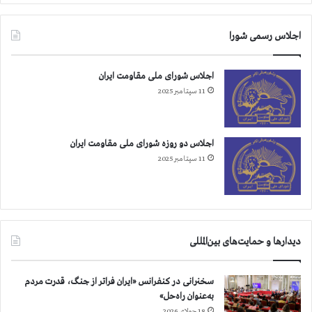
۸
ر
س
ر
اجلاس رسمی شورا
ا
ا
ل
م
گ
ح
اجلاس شورای ملی مقاومت ایران
ذ
ك
11 سپتامبر 2025
ش
و
ت
م
ه
م
و
اجلاس دو روزه شورای ملی مقاومت ایران
ي‌
۳
ك
11 سپتامبر 2025
۴
ن
د
د
ر
ص
د
دیدارها و حمایت‌های بین‌المللی
ا
ف
ز
سخنرانی در کنفرانس «ایران فراتر از جنگ، قدرت مردم
ا
به‌عنوان راه‌حل»
ی
18 جولای 2026