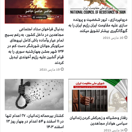
ن
ق
خ
ا
ا
و
دروغپردازی، ترور شخصیت و پرونده
م
م
سازی علیه مقاومت ایران رژیم ایران را به
ن
ت
بدنبال فراخوان ستاد اجتماعی
گروگانگیری بیشتر تشویق میکند
ه
ا
مجاهدین در داخل کشور، به رغم بسیج
20 مارس 2025
ا
تمام عیار وآماده باش کامل نیروهای
ح
سرکوبگر جوانان شورشگر دست کم در
ی
ك
۱۳۴ شهر جشن چهارشنبه سوری را به
ب
ا
قیام آتشین علیه رژیم آخوندی تبدیل
ر
م
کردند
ا
و
19 مارس 2025
ی
ح
م
ش
ق
ي
ا
ا
ب
ن
ل
ه
ه
ع
ب
ل
کشتار بیرحمانه زندانیان، ۲۷ اعدام تنها
رفتار وحشیانه و زجرکش کردن زندانیان
ا
ي
در ۱۱ اسفند و ۵۴ اعدام در چهار روز ۱۳
سیاسی هوادار مجاهدین
ق
اسفند ۱۴۰۳
ه
14 مارس 2025