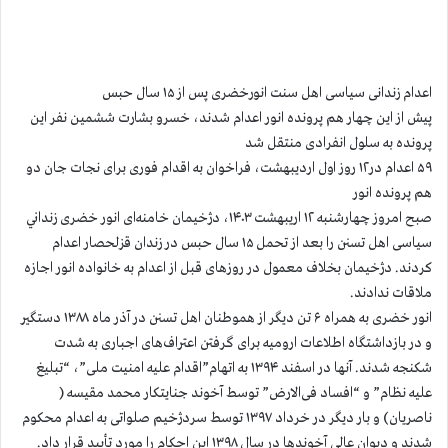
اعدام زندانی سیاسی اهل سنت انورخضری پس از ۱۵ سال حبس
پیش از این چهار هم پرونده انور اعدام شدند، خسرو بشارت ششمین نفر این
پرونده به سلول انفرادی منتقل شد
۵۹ اعدام در۱۲ روز اول اردیبهشت، فراخوان به اقدام فوری برای نجات جان دو
هم پرونده انور
صبح امروز چهارشنبه ۱۲ اریبهشت ۱۴۰۳، دژخیمان خامنه‌ای انور خضری زنداني
سیاسی اهل تسنن را بعد از تحمل ۱۵ سال حبس در زندان قزلحصار اعدام
کردند. دژخیمان بخلاف معمول در روزهای قبل از اعدام به خانواده انور اجازه
ملاقات ندادند.
انور خضری به همراه ۶ تن دیگر از هموطنان اهل تسنن در آذر ماه ۱۳۸۸ دستگير
و در بازداشتگاه اطلاعات ارومیه برای گرفتن اعتراف‌های اجباری به شدت
شکنجه شدند. آنها در اسفند ۱۳۹۴ به اتهام”اقدام علیه امنیت ملی”، “تبلیغ
علیه نظام” و “افساد فی‌الارض” توسط آخوند جنایتکار محمد مقیسه (
ناصریان) و بار دیگر در خرداد ۱۳۹۷ توسط سردژخیم صلواتی به اعدام محکوم
شدند و دیوان عالی آخوندها در سال ۱۳۹۸ این احکام را مورد تأیید قرار داد.