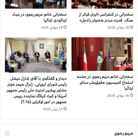
م
ی
ا
م
سخنرانی در کنفرانس «ایران فراتر از
سخنرانی خانم مریم رجوی در بنیاد
ی
ز
جنگ، قدرت مردم به‌عنوان راه‌حل»
اینائودی ایتالیا
ن
ج
18 جولای 2026
18 جولای 2026
د
و
گ
ن
ا
ز
ن
م
پ
ش
ی
ا
ش
و
ی
ر
سخنرانی خانم مریم رجوی در جلسه
دیدار و گفتگوی با آقای شارل میشل
ن
پ
استماع کمیسیون حقوق‌بشر سنای
رئیس شورای اروپایی، ژنرال جیمز جونز
م
ایتالیا
ی
مشاور پیشین امنیت ملی رئیس جمهور
ج
ش
آمریكا و کیث کیلاگ نماینده رییس
16 جولای 2026
ل
ی
جمهور در امور اوکراین (۲۰۲۵)
س
ن
23 ژوئن 2026
م
ا
ل
م
ی
ن
مریم رجوی
ف
ی