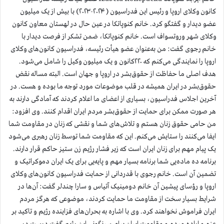
کانون وکلای اروپا و رئیس این فدراسیون ( ۲۰۲۴-۲۰۲۳) با بیش از یک میلیون
عضو دیدار و گفتگو کرد. خانم کنوپاتکا در عین حال در لهستان معاون کانون
وکلای شهر وروتسواف است.
خانم کنوپاتکا، ضمن تشکر از فرصت دیدار با
خانم رجوی گفت: من به‌عنوان عضو هیأت رئیسه، فدراسیون کانون‌های وکلای
اروپا را نمایندگی می‌کنم که ۲۲۰‌کانون و یک میلیون وکیل را شامل می‌شود.
هدف اصلی ما حفاظت از حقوق‌بشر در اروپا و جهان است. البته مساله نقض
حقوق‌بشر در ایران همیشه در قلب موضوعات مورد توجه ما بوده و هست. در
آخرین اجلاس فدراسیون، بسیاری از اعضای ما اعلام کردند که آمادگی دارند به
هر صورت ممکن برای حمایت از حقوق‌بشر مردم ایران اقدام کنند. وی افزود:
من حامی حقوق زنان هستم و تلاش‌های شما و نقشی که زنان در مقاومت شما
ایفا می‌کنند را ستایش می‌کنم. این که مقاومت شما توسط زنان رهبری می‌شود
یک پیام مهم برای زنان ایران است که زیر فشار رژیم زن ستیز حاکم قرار دارند.
برنامه ده ماده‌یی شما برنامه بسیار مهم و پایه‌یی برای یک ایران دموکراتیک و
تضمین آن است. خانم رجوی با قدردانی از حمایت فدراسیون کانون‌های وکلای
اروپا و رؤسای پیشین آن خانم دومینیک آتیاس و سارا چندلر گفت: آن‌ها در
شرایط بسیار سخت از مقاومت ما حمایت کردند، موضوعی که هرگز مردم
ایران فراموش نخواهند کرد. وی با اشاره به بحران‌های فزاینده رژیم و تاکید بر