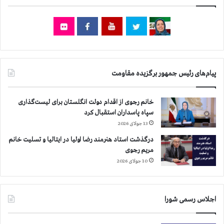
ر
ت
ا
م
ن
ل
س
ی
ه
ر
ئ
ی
پیام‌های رئیس جمهور برگزیده مقاومت
س
ج
م
خانم رجوی از اقدام دولت انگلستان برای لیست‌گذاری
ه
سپاه پاسداران استقبال کرد
و
13 جولای 2026
ر
درگذشت استاد هنرمند رضا اولیا در ایتالیا و تسلیت خانم
آ
مریم رجوی
م
ر
10 جولای 2026
ی
ک
ا
اجلاس رسمی شورا