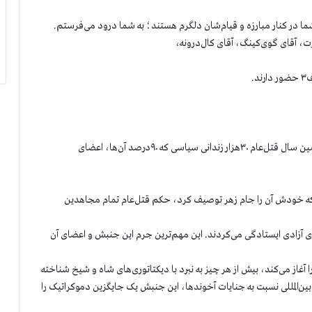
 شما در کنار مبارزه و قیام‌شان دلگرم هستند؛ به شما درود می‌فرستم.
، آقای گوی‌کینگ، آقای کال‌درونه،
.
کنفرانس امروز مصادف است با ایام قتل‌عام سال ۱۳۶۷. در ۳۶مین سال قتل‌عام ۳۰هزار زندانی سیاسی که ۹۰درصد آن‌ها، اعضای
دادن به آتش بس در جنگ ۸ساله با عراق که خودش آن را جام زهر توصیف کرد، حکم قتل‌عام تمام مجاهدین
برای آزادی ایستادگی می‌کردند. این مهم‌ترین جرم این جنبش و اعضای آن
ز می‌کند، بیش از هر چیز به نبرد با دیکتاتوری‌های شاه و شیخ شناخته
وبگری‌ شدید رژیم، و به رغم ۴دهه سکوت بین‌المللی نسبت به جنایات آخوندها، این جنبش یک جایگزین دموکراتیک را