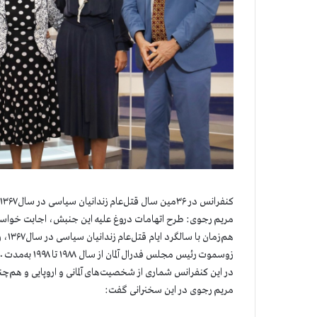
کنفرانس در ۳۶مین سال قتل‌عام زندانیان سیاسی در سال۱۳۶۷ با حضور خانم زوسموت و شخصیت‌های برجسته اروپایی
مریم رجوی: طرح اتهامات دروغ علیه این جنبش، اجابت خوا
زوسموت رئیس مجلس فدرال آلمان از سال ۱۹۸۸ تا ۱۹۹۸ به‌مدت ۱۰سال و وزیر فدرال پیشین جوانان، خانواده، زنان و بهداشت برگزار شد.
در این کنفرانس شماری از شخصیت‌های آلمانی و اروپایی و هم‌چن
مریم رجوی در این سخنرانی گفت: