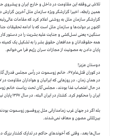
تلاش بی‌وقفه این مقاومت در داخل و خارج ایران و پیشروی
همین رابطه، اخیرا گزارشگر ویژه سازمان ملل آخرین گزارش دوران مامو
گزارشگر سازمان ملل به روشنی اعلام کرد که مقامات عالی‌رتب
اکنون بر دولت‌ها و سازمان ملل است که با ادامه تحقیقات جن
سنگین» یعنی نسل‌کشی و جنایت علیه بشریت را در دستور کار ق
همه حقوقدانان و مدافعان حقوق بشر را به تشکیل یک کمیته م
پایان دادن به مصونیت از مجازات سران رژیم فرا می‌خوانم.
دوستان عزیز!
در کوران قتل‌عام۶۷، خانم زوسموت در رأس مجلس فدرال آلمان مهم‌ترین صدای اعتراض درجهان غرب علیه قتل‌عام بود.
در حال اعتصاب غذا بودند، مجلس آلمان تحت ریاست خانم زوسم
ایران را محکوم کرد. کشتار در ایران البته، در سال ۱۳۶۷ پایان نیافت و حاکمان ایران هم‌چنان به این جنایت‌ها ادامه می‌دهند.
بله اگر در جهان غرب زمامدارانی مثل پروفسور زوسموت بودند،
بین‌المللی مصون و معاف نمی‌شدند.
سال‌ها بعد، وقتی که آخوندهای حاکم در تدارک کشتار بزرگ دی