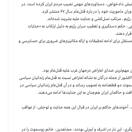
 جنبش دادخواهی، دستاوردهای مهمی نصیب مردم ایران کرده است. در
ریت خود را در باره قتل‌عام سال ۶۷ منتشر کرد.
ه رژیم، مرتکب نسل‌کشی و جنایت علیه بشریت شده‌اند.
ایی، حکم دستگیری و تعقیب سران رژیم به دلیل ارتکاب به «جنایات
رار دهند.
ستقل برای ادامه تحقیقات و ارائه مکانیزم‌های ضروری برای حسابرسی و
در همان زمان، در روزهایی که ایرانیان و هواداران مقاومت در ۱۷کشور از جمله در آلمان به نشانه اعتراض نسبت به قتل‌عام زندانیان سیاسی
وت دو قطعنامه به تصویب رساند و در آن قتل‌عام زندانیان سیاسی در
 آخوندهای حاکم بر ایران در قبال این همه جنایت و توحش، از عواقب
گری، این بار در اشرف و لیبرتی بودند، مجاهدین، خانم زوسموت را در