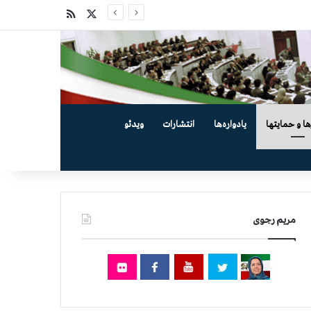
X
خوراک
ها و حمایتها
یادواره‌ها
انتشارات
ویدئو
مریم رجوی