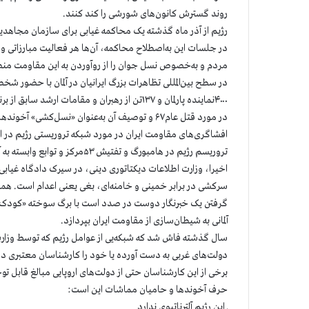
روند گسترش کانون‌های شورشی را کند کنند.
رژیم از آذر ماه گذشته یک محاکمه غیابی برای سازمان مجاهدین و ۱۰۴تن از اعضا و مسئولان این مقاومت برگزار کر
در جلسات این به‌اصطلاح محاکمه، آن‌ها هر فعالیت‌ مبارزاتی و 
مردم و به‌خصوص نسل جوان را از رو‌آوردن به این مقاومت من
در سطح بین‌المللی تظاهرات بزرگ ایرانیان در آلمان با حضور شخ
۴۰۰۰نماینده پارلمان و ۱۳۷تن از رهبران و مقاما
در مورد قتل عام۶۷ و توصیف آن به‌عنوان «نسل‌کشی» آخوندها را به‌وحشت انداخته است.
افشاگری‌های مقاومت ایران در مورد شبکه تروریستی رژیم در ار
تروریسم رژیم در هامبورگ و تفتیش ۵۳مرکز و توابع وابسته به آن، خشم آخوندها و عوامل آن‌ها علیه مقاومت را بیشتر برانگیخته است.
اخیرا، وزارت اطلاعات دیکتاتوری دینی، در سیرک دادگاه غیابی
سرکشی در برابر خمینی و خامنه‌ای، بغی یعنی اعدام است. همزما
گرفتن یک خبرنگار دوست در صدد است با برگ سوخته «کودک سرب
آلمانی به شیطان‌سازی از مقاومت ایران بپردازد.
سال گذشته فاش شد که شبکه‌یی از عوامل رژیم که توسط وزارت
دولت‌های غربی به دست آورده یا خود را کارشناسان معتبری در مو
برخی از این کارشناسان حتی از دولت‌های اروپایی مبالغ قابل ت
حرف آخوندها و حامیان مماشات این است:
ـ این رژیم آلترناتیوی ندارد