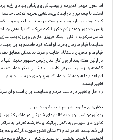
اما تحول مهمی که پرده از پوسیدگی و بی‌ثباتی بنیادی رژیم برد
اسفند تا نیمه تیر را در ابعاد بی‌سابقه‌یی تحریم کردند. جامعه
کرده بود، این بار، همان خواست نیرومند را، با تحریم‌های گست
رئیس جمهور جدید رژیم مکررا تاکید می‌کند که برنامه‌یی جز ا
شامل سرکوب داخلی، جنگ‌افروزی خارجی و پروژه بمب‌سازی اتمی
مقابله با قیام‌ها زمان بخرد. او اعلام کرد «آمدنم به این جهت 
قیام‌ها و مجریان دستگاه جنایت و غارت‌اند همگی مطابق نظر ولی
گذشته همزمان با معرفی کابینه او، ۵زندانی دیگر اعدام شدند. بله به طرز جنایت‌باری در یک ماه اخیر بیش از ۱۰۰نفر اعدام شده‌اند.
این اعدام‌ها به همه نشان داد که هیچ چیزی در سیاست‌های اس
تغییر نیست.
راه حل و تغییر در دست مردم و مقاومت ایران است و آن سرن
تلاش‌های مذبوحانه رژیم علیه مقاومت ایران
روی‌آوردن نسل جوان به کانون‌های شورشی در داخل کشور، رژیم
کانون‌های شورشی به ۲۰هزار پراتیک و ۱۷۰۰رشته تعرض به مراکز پاسداران و سایر مراکز سرکوب و غارت رژیم دست زدند.
این فعالیت‌ها که در تمام ۳۱استان کشور صورت گرفته و هم‌چنان ادامه دارد، آخوندها را شوکه کرده است.
آخوندها با شدت بخشیدن به عملیات کنترل و اختناق و هم‌چنین 