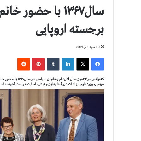
سال۱۳۶۷ با حضو
برجسته اروپایی
10 سپتامبر 2024
فیس بوک
X
لینکدین
‫تامبلر
‫پین‌ترست
‫رددیت
کنفرانس در ۳۶مین سال قتل‌عام زندانیان سیاسی در سال۱۳۶۷ با حضور خانم زوسموت و شخصیت‌های برجسته اروپایی
مریم رجوی: طرح اتهامات دروغ علیه این جنبش، اجابت خواست آخوندهاس