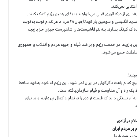
عتنایی نمی‌کند.
اری از دیکتاتوری قبلی می‌خواهند به بقای همین رژیم کمک ‌کنند.
زمانی سرهنگ لیاخوف فرمانده قزاق‌ها، و بعد از او ژنرال آیرونساید انگلیسی و سومین بار کودتاچیان ۲۸ مرداد هر کدام نوبت به نوبت
یده که کینگ بسازد. بله نئوفاشیست‌های شاهپرست چیزی جز بازیچه
 بازی‌ها در خدمت رژیم و بر ضد قیام و جبهه مردم و انقلاب و جمهوری
و سلطنت جمع می‌شود.
یچید!
 کدام باعث دگرگونی در ایران نمی‌‌شود. این رژیم نه خود به‌خود ساقط
یک راه و آن مقاومت و قیام سازمان‌یافته است.
به آن بستگی دارد که قیمت آزادی را به تمام و کمال بپردازیم و ما برای
.
ام بر آزادی
 بر مردم ایران
د بر همه شما