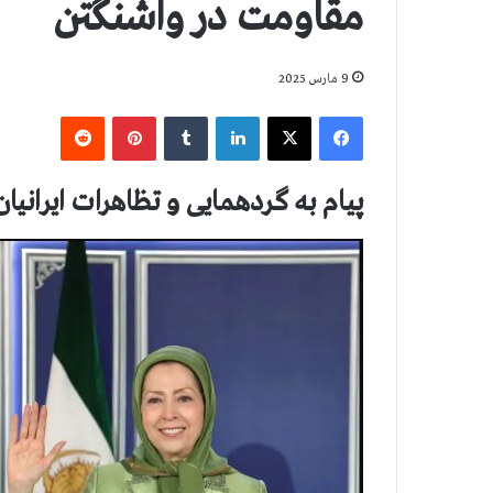
مقاومت در واشنگتن
9 مارس 2025
فیس بوک
X
لینکدین
‫تامبلر
‫پین‌ترست
‫رددیت
پیام به گردهمایی و تظاهرات ایرانی