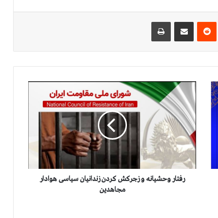
‌ترست
‫رددیت
اشتراک گذاری از طریق ایمیل
چاپ
ر
ف
ت
ا
ر
و
ح
ش
ی
ا
رفتار وحشیانه و زجرکش کردن زندانیان سیاسی هوادار
ن
مجاهدین
ه
و