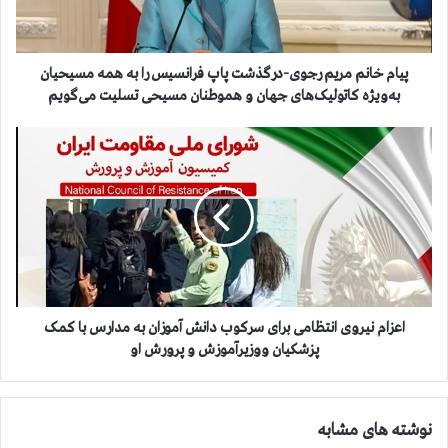
ن
م
م
ر
پیام خانم مریم رجوی-درگذشت پاپ فرانسیس را به همه مسيحيان
ی
به‌ويژه كاتوليک‌های جهان و هموطنان مسيحی تسليت می‌گويم
م
ر
ا
ج
ع
و
ز
ی
ا
-
م
د
ن
ر
ی
گ
ر
ذ
و
ش
ی
اعزام نیروی انتظامی برای سرکوب دانش آموزان به مدارس با کمک
ت
ا
پزشکیان ووزیرآموزش و پرورش او
پ
ن
ا
ت
پ
ظ
نوشته های مشابه
ف
ا