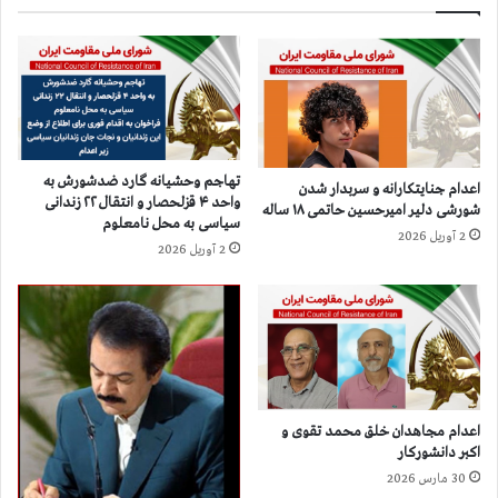
ر
م
ا
ی
ن
ب
س
ر
ی
ا
س
ی
ر
س
ا
ر
تهاجم وحشیانه گارد ضدشورش به
اعدام جنایتکارانه و سربدار شدن
ب
ک
واحد ۴ قزلحصار و انتقال ۲۲ زندانی
شورشی دلیر امیرحسین حاتمی ۱۸ ساله
ه
و
سیاسی به محل نامعلوم
ه
2 آوریل 2026
ب
2 آوریل 2026
م
د
ه
ا
م
ن
س
ش
ي
آ
ح
م
ي
و
ا
ز
اعدام مجاهدان خلق محمد تقوی و
ن
ا
اکبر دانشورکار
ب
ن
30 مارس 2026
ه‌
ب