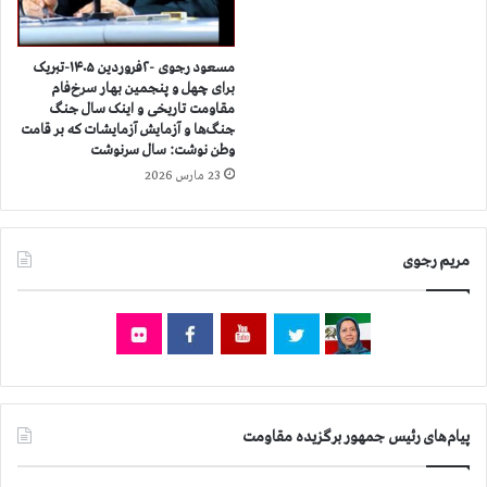
و
ه
ي
م
ژ
د
مسعود رجوی -۲فروردین ۱۴۰۵-تبریک
ه
برای چهل و پنجمین بهار سرخ‌فام
ا
مقاومت تاریخی و اینک سال جنگ
ك
ر
جنگ‌ها و آزمایش آزمایشات که بر قامت
ا
س
وطن نوشت: سال سرنوشت
ت
ب
23 مارس 2026
و
ا
ل
ک
ي
م
ک‌
ک
مریم رجوی
ه
پ
ا
ز
ی
ش
ج
ک
ه
ی
ا
ا
ن
ن
و
و
پیام‌های رئیس جمهور برگزیده مقاومت
ه
و
م
ز