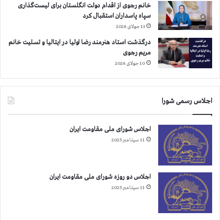
و
خانم رجوی از اقدام دولت انگلستان برای لیست‌گذاری
ی
ط
سپاه پاسداران استقبال کرد
ر
ن
آ
13 جولای 2026
ا
م
درگذشت استاد هنرمند رضا اولیا در ایتالیا و تسلیت خانم
ن
و
مریم رجوی
م
ز
10 جولای 2026
س
ش
ي
و
ح
پ
ی
ر
اجلاس رسمی شورا
ت
و
س
ر
ل
اجلاس شورای ملی مقاومت ایران
ش
ي
ا
11 سپتامبر 2025
ت
و
م
ی‌
اجلاس دو روزه شورای ملی مقاومت ایران
گ
11 سپتامبر 2025
و
ي
م