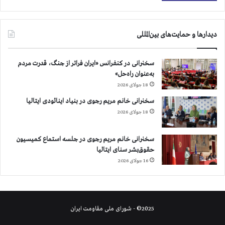
م
ی
،
دیدارها و حمایت‌های بین‌المللی
م
ح
م
سخنرانی در کنفرانس «ایران فراتر از جنگ، قدرت مردم
د
به‌عنوان راه‌حل»
ا
18 جولای 2026
ک
سخنرانی خانم مریم رجوی در بنیاد اینائودی ایتالیا
ب
18 جولای 2026
ر
ی
م
سخنرانی خانم مریم رجوی در جلسه استماع کمیسیون
ن
حقوق‌بشر سنای ایتالیا
ف
16 جولای 2026
ر
د
،
ا
2025© - شورای ملی مقاومت ایران
م
ی