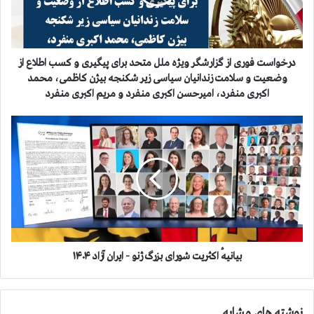
س
ت
ف
و
ر
درخواست فوری از گزارشگر ویژه ملل متحد برای پیگیری و کسب اطلاع از
ی
وضعیت و سلامت زندانیان سیاسی زیر شکنجه بیژن کاظمی، محمد
ا
اکبری منفرد، امیرحسن اکبری منفرد و مریم اکبری منفرد
ز
گ
ب
ز
ی
ا
ا
ر
ن
ش
ی
گ
هٔ
ر
ا
و
ک
ی
ث
ژ
ر
بیانیهٔ اکثریت شورای بزرگ ژنو - ایران آزاد ۱۴۰۴
ه
ی
م
ت
ل
ش
نوشته های مشابه
ل
و