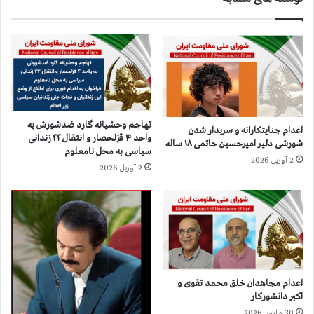
م
ر
ت
ا
ح
ی
د
ب
ب
ز
ر
ر
ا
گ
ی
ژ
تهاجم وحشیانه گارد ضدشورش به
اعدام جنایتکارانه و سربدار شدن
پ
ن
واحد ۴ قزلحصار و انتقال ۲۲ زندانی
شورشی دلیر امیرحسین حاتمی ۱۸ ساله
ی
و
سیاسی به محل نامعلوم
گ
2 آوریل 2026
-
2 آوریل 2026
ی
ا
ر
ی
ی
ر
و
ا
ک
ن
س
آ
ب
ز
ا
ا
اعدام مجاهدان خلق محمد تقوی و
ط
د
اکبر دانشورکار
ل
۱
30 مارس 2026