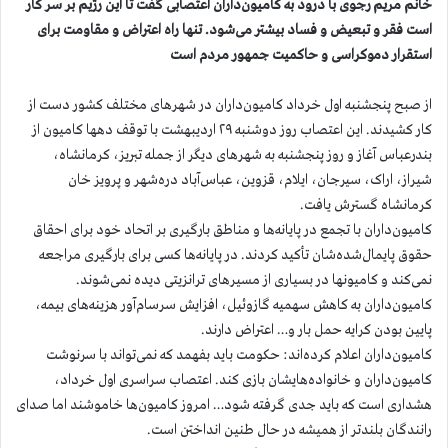
خانم مریم رجوی با درود به کامیون‌داران اعتصابی گفت تا این رژیم بر سر کار
است فقر و تبعیض و فساد بیشتر می‌شود. تنها راه اعتراض و مقاومت برای
استقرار دموکراسی و حاکمیت جمهور مردم است
از صبح پنجشنبه اول خرداد کامیون‌داران در شهرهای مختلف کشور دست از
کار کشیدند. این اعتصاب روز دوشنبه ۲۹ اردیبهشت با توقف دهها کامیون از
بندرعباس آغاز و روز پنجشنبه به شهرهای دیگر از جمله تبریز، کرمانشاه،
شیراز، اراک، سیرجان، ایلام، قزوین، عباس‌آباد دره‌شهر و پرویز خان
کرمانشاه گسترش یافت.
کامیون‌داران با تجمع در پایانه‌ها و مناطق بارگیری بر اتحاد خود برای احقاق
حقوق پایمال‌شده‌شان تأکید کردند. در پایانه‌ها کسی برای بارگیری مراجعه
نمی‌کند و کامیونها در بسیاری از مسیرهای ترانزیتی دیده نمی‌شوند.
کامیون‌داران به کاهش سهمیه گازوئیل، افزایش سرسام‌آور هزینه‌های بیمه،
پایین بودن کرایه حمل بار و… اعتراض دارند.
کامیون‌داران اعلام کرده‌اند: حکومت باید بفهمد که نمی‌تواند با سرنوشت
کامیون‌داران و خانواده‌هایشان بازی کند. اعتصاب سراسری اول خرداد،
هشداری است که باید جدی گرفته شود… امروز کامیون‌ها خاموشند اما صدای
رانندگان بلندتر از همیشه در حال طنین انداختن است.