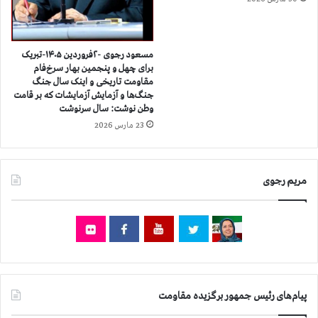
ا
۴
ع
۰
ا
۴
ز
مسعود رجوی -۲فروردین ۱۴۰۵-تبریک
و
برای چهل و پنجمین بهار سرخ‌فام
مقاومت تاریخی و اینک سال جنگ
ض
جنگ‌ها و آزمایش آزمایشات که بر قامت
ع
وطن نوشت: سال سرنوشت
ی
23 مارس 2026
ت
و
س
ل
مریم رجوی
ا
م
ت
ز
ن
د
ا
ن
پیام‌های رئیس جمهور برگزیده مقاومت
ی