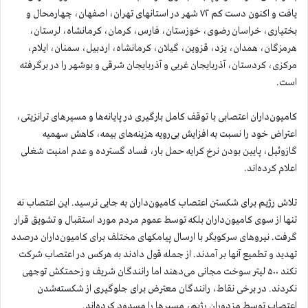
یافت
و اکنون دست کم ۷۲ شهر در استانهای تهران، اصفهان، چهارمحال و
بختیاری، خراسان رضوی، خوزستان، فارس، کرمان، کرمانشاه، لرستان،
هرمزگان، همدان، یزد، قزوین، گیلان، کرمانشاه، اردبیل، سمنان، ایلام،
مرکزی، کردستان، آذربایجان غربی و آذربایجان شرقی و بوشهر را در برگرفته
است.
کامیون‌داران اعتصابی با توقف کامل بارگیری در پایانه‌ها و مسیرهای ترانزیتی،
اعتراض خود را نسبت به افزایش بی‌رویه هزینه‌های بیمه، کاهش سهمیه
گازوئیل، پایین بودن نرخ کرایه حمل بار، فساد گسترده و عدم امنیت شغلی
اعلام کرده‌اند.
تلاش رژیم برای شکستن اعتصاب کامیون‌داران به جایی نرسید. این اعتصاب نه
تنها از سوی کامیون‌داران بلکه توسط عموم مردم مورد استقبال و تشویق قرار
گرفت. نیروهای سرکوبگر با ارسال پیامکهای مختلف برای کامیون‌داران درصدد
تهدید و تطمیع آنها بر آمدند. از جمله قول دادند به هرکس در اعتصاب شرکت
نکند ۵۰۰ لیتر سوخت مجانی می‌دهند اما رانندگان شریف و زحمتکش توجهی
نکردند. در برخی نقاط، رانندگان معترض برای جلوگیری از شکسته‌شدن
اعتصاب توسط مزدوران رژیم، مسیرها را مسدود کرده‌اند.