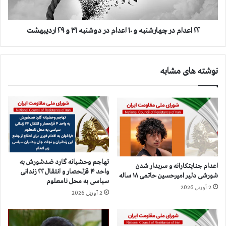
د
د
،
ر
ک
چ
۲۲ اعدام در چهارشنبه و ۱۰ اعدام در دوشنبه ۳۱ و ۲۹ اردیبهشت
ر
ه
م
ا
ا
ر
نوشته های مشابه
ن
ش
،
ن
ش
ب
ا
ه
ه
و
ی
۱
ن‌
۰
ش
ا
ه
ع
تهاجم وحشیانه گارد ضدشورش به
اعدام جنایتکارانه و سربدار شدن
ر
د
واحد ۴ قزلحصار و انتقال ۲۲ زندانی
شورشی دلیر امیرحسین حاتمی ۱۸ ساله
و
ا
سیاسی به محل نامعلوم
ب
2 آوریل 2026
م
2 آوریل 2026
ر
د
و
ر
ج
د