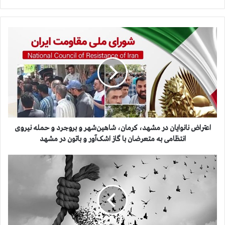
ا
ع
ت
ر
ا
ض
ن
ا
ن
و
اعتراض نانوایان در مشهد، کرمان، شاهین‌شهر و بروجرد و حمله نیروی
ا
انتظامی به متعرضان با گاز اشک‌آور و باتون در مشهد
ی
ا
۲
ن
۲
د
ا
ر
ع
م
د
ش
ا
ه
م