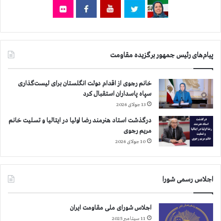
م
ت
ع
ر
ض
ا
پیام‌های رئیس جمهور برگزیده مقاومت
ن
ب
ا
خانم رجوی از اقدام دولت انگلستان برای لیست‌گذاری
گ
سپاه پاسداران استقبال کرد
ا
13 جولای 2026
ز
درگذشت استاد هنرمند رضا اولیا در ایتالیا و تسلیت خانم
ا
مریم رجوی
ش
10 جولای 2026
ک‌
آ
و
ر
اجلاس رسمی شورا
و
ب
ا
اجلاس شورای ملی مقاومت ایران
ت
11 سپتامبر 2025