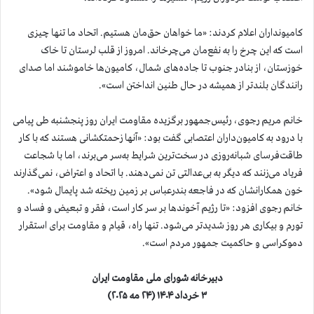
کامیونداران اعلام کردند: «ما خواهان حق‌مان هستیم. اتحاد ما تنها چیزی
است که این چرخ را به نفع‌مان می‌چرخاند. امروز از قلب لرستان تا خاک
خوزستان، از بنادر جنوب تا جاده‌های شمال، کامیون‌ها خاموشند اما صدای
رانندگان بلندتر از همیشه در حال طنین انداختن است».
خانم مریم رجوی، رئیس‌جمهور برگزیده مقاومت ایران روز پنجشنبه طی پیامی
با درود به کامیون‌داران اعتصابی گفت بود: «آنها زحمتکشانی هستند که با کار
طاقت‌فرسای شبانه‌روزی در سخت‌ترین شرایط به‌سر می‌برند، اما با شجاعت
فریاد می‌زنند که دیگر به بی‌عدالتی تن نمی‌دهند. با اتحاد و اعتراض، نمی‌گذارند
خون همکارانشان که در فاجعه بندرعباس بر زمین ریخته شد پایمال شود».
خانم رجوی افزود: «تا رژیم آخوندها بر سر کار است، فقر و تبعیض و فساد و
تورم و بیکاری هر روز شدیدتر می‌شود. تنها راه، قیام و مقاومت برای استقرار
دموکراسی و حاکمیت جمهور مردم است».
دبیرخانه شورای ملی مقاومت ایران
۳ خرداد ۱۴۰۴ (۲۴ مه ۲۰۲۵)