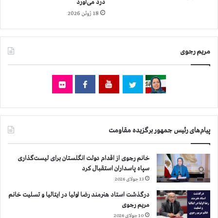
درد می‌آورد
د
18 ژوئن 2026
ه
ا
ز
۶
مریم رجوی
۰
ن
م
ا
ی
ن
د
ه
پیام‌های رئیس جمهور برگزیده مقاومت
پ
ا
خانم رجوی از اقدام دولت انگلستان برای لیست‌گذاری
ر
سپاه پاسداران استقبال کرد
ل
م
13 جولای 2026
ا
درگذشت استاد هنرمند رضا اولیا در ایتالیا و تسلیت خانم
ن
مریم رجوی
10 جولای 2026