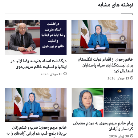
نوشته های مشابه
۴
ا
۰
ر
۴
ل
م
ا
ن
س
ن
م
خانم رجوی از اقدام دولت انگلستان
درگذشت استاد هنرمند رضا اولیا در
ا
برای لیست‌گذاری سپاه پاسداران
ایتالیا و تسلیت خانم مریم رجوی
ر
استقبال کرد
10 جولای 2026
ی
13 جولای 2026
ن
و
۳
۹
ن
م
ا
پیام خانم مریم رجوی به مردم معترض
خانم مریم رجوی: ضرب و شتم زنان
ی
گرمسار و آرادان
بی‌پناه بلوچ قلب هر ایرانی آزاده‌ای را به
ن
30 ژوئن 2026