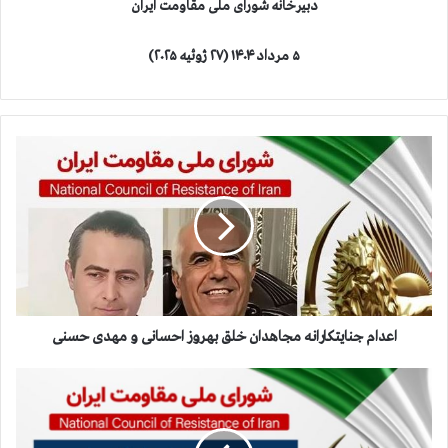
دبیرخانه شورای ملی مقاومت ایران
۵ مرداد ۱۴۰۴ (۲۷ ژوئیه ۲۰۲۵)
ا
ع
د
ا
م
ج
ن
ا
ی
ت
اعدام جنایتکارانه مجاهدان خلق بهروز احسانی و مهدی حسنی
ک
ا
ه
ر
ش
ا
د
ن
ا