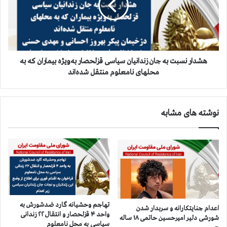
ه
ر
م
ن
ج
س
ا
ب
ه
ت
د
ب
هشدار نسبت به جان زندانیان سیاسی قزلحصار به‌ویژه بیماران که به
ا
ه
محلهای نامعلوم منتقل شده‌اند
ن
ج
خ
ا
ل
ن
نوشته های مشابه
ق
ز
ب
ن
ه
د
ر
ا
و
ن
ز
ی
ا
ا
ح
ن
س
س
تهاجم وحشیانه گارد ضدشورش به
اعدام جنایتکارانه و سربدار شدن
ا
ی
واحد ۴ قزلحصار و انتقال ۲۲ زندانی
شورشی دلیر امیرحسین حاتمی ۱۸ ساله
ن
ا
سیاسی به محل نامعلوم