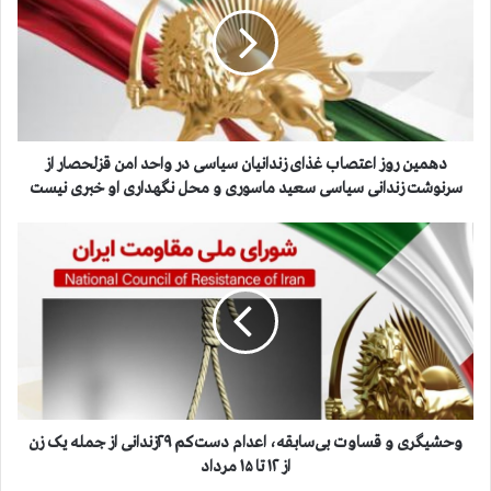
م
ی
ن
ر
و
ز
ا
ع
دهمین روز اعتصاب غذای زندانیان سیاسی در واحد امن قزلحصار از
ت
سرنوشت زندانی سیاسی سعید ماسوری و محل نگهداری او خبری نیست
ص
ا
و
ب
ح
غ
ش
ذ
ی
ا
گ
ی
ر
ز
ی
ن
و
د
ق
ا
س
وحشیگری و قساوت بی‌سابقه، اعدام دست‌کم ۲۹زندانی از جمله یک زن
ن
ا
از ۱۲ تا ۱۵ مرداد
ی
و