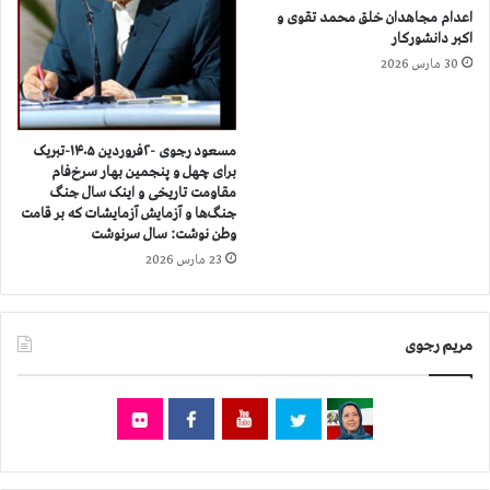
ا
ز
اعدام مجاهدان خلق محمد تقوی و
ر
ن
اکبر دانشورکار
ا
د
30 مارس 2026
ز
ا
س
ن
ر
ی
ن
ا
مسعود رجوی -۲فروردین ۱۴۰۵-تبریک
و
برای چهل و پنجمین بهار سرخ‌فام
ز
مقاومت تاریخی و اینک سال جنگ
ش
ج
جنگ‌ها و آزمایش آزمایشات که بر قامت
ت
م
وطن نوشت: سال سرنوشت
ز
ل
23 مارس 2026
ن
ه
د
ی
ا
ک
ن
ز
مریم رجوی
ی
ن
س
ا
ی
ز
ا
۱
س
۲
ی
ت