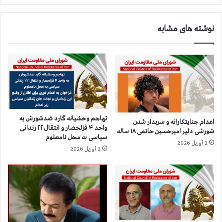
ا
ت
ن
ب
نوشته های مشابه
س
ی‌
ی
س
ا
ا
س
ب
ی
ق
د
ه
ر
،
و
ا
ا
ع
تهاجم وحشیانه گارد ضدشورش به
اعدام جنایتکارانه و سربدار شدن
ح
د
واحد ۴ قزلحصار و انتقال ۲۲ زندانی
شورشی دلیر امیرحسین حاتمی ۱۸ ساله
د
ا
سیاسی به محل نامعلوم
ا
2 آوریل 2026
م
2 آوریل 2026
م
د
ن
س
ق
ت‌
ز
ک
ل
م
ح
۲
ص
۹