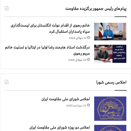
س
ا
ع
۱
پیام‌های رئیس جمهور برگزیده مقاومت
ی
۵
د
م
م
خانم رجوی از اقدام دولت انگلستان برای لیست‌گذاری
ر
ا
سپاه پاسداران استقبال کرد
د
س
ا
13 جولای 2026
و
د
درگذشت استاد هنرمند رضا اولیا در ایتالیا و تسلیت خانم
ر
مریم رجوی
ی
10 جولای 2026
و
م
ح
ل
اجلاس رسمی شورا
ن
گ
ه
اجلاس شورای ملی مقاومت ایران
د
11 سپتامبر 2025
ا
ر
ی
اجلاس دو روزه شورای ملی مقاومت ایران
ا