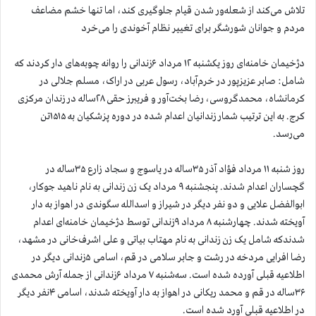
تلاش می‌کند از شعله‌ور شدن قیام جلوگیری کند، اما تنها خشم مضاعف
مردم و جوانان شورشگر برای تغییر نظام آخوندی را می‌خرد
دژخیمان خامنه‌ای روز یکشنبه ۱۲ مرداد ۶زندانی را روانه چوبه‌های دار کردند که
شامل: صابر عزیزپور در خرم‌آباد، رسول عربی در اراک، مسلم جلالی در
کرمانشاه، محمدگروسی، رضا بخت‌آور و فریبرز حقی ۲۸ساله در زندان مرکزی
کرج. به این ترتیب شمار زندانیان اعدام شده در دوره پزشکیان به ۱۵۱۵تن
می‌رسد.
روز شنبه ۱۱ مرداد فؤاد آذر ۳۵ساله در یاسوج و سجاد زارع ۳۵ساله در
گچساران اعدام شدند. پنجشنبه ۹ مرداد یک زن زندانی به نام ناهید جوکار،
ابوالفضل علایی و دو نفر دیگر در شیراز و اسدالله سگوندی در اهواز به دار
آویخته شدند. چهارشنبه ۸ مرداد ۹زندانی توسط دژخیمان خامنه‌ای اعدام
شدندکه شامل یک زن زندانی به نام مهتاب بیاتی و علی اشرف‌خانی در مشهد،
رضا افرایی مردخه در رشت و جابر سلامی در قم، اسامی ۵زندانی دیگر در
اطلاعیه قبلی آورده شده است. سه‌شنبه ۷ مرداد ۶زندانی از جمله آرش محمدی
۳۶ساله در قم و محمد ریکانی در اهواز به دار آویخته شدند، اسامی ۴نفر دیگر
در اطلاعیه قبلی آورد شده است.