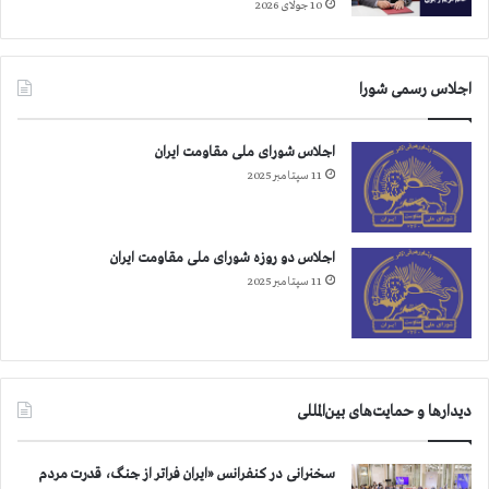
10 جولای 2026
ش
و
د
آ
اجلاس رسمی شورا
ن
ه
ا
اجلاس شورای ملی مقاومت ایران
ب
11 سپتامبر 2025
ه
ز
ن
اجلاس دو روزه شورای ملی مقاومت ایران
د
11 سپتامبر 2025
ا
ن
ق
ز
ل
ح
دیدارها و حمایت‌های بین‌المللی
ص
ا
ر
سخنرانی در کنفرانس «ایران فراتر از جنگ، قدرت مردم