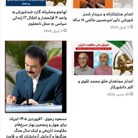
ن
ک
د
و
تهاجم وحشیانه گارد ضدشورش به
ا
اعدام جنایتکارانه و سربدار شدن
م
واحد ۴ قزلحصار و انتقال ۲۲ زندانی
شورشی دلیر امیرحسین حاتمی ۱۸ ساله
ن
ب
سیاسی به محل نامعلوم
ی
ه
2 آوریل 2026
2 آوریل 2026
ا
ا
ز
ع
ج
د
م
ا
ل
م
ه
ب
ی
ا
ک
ا
اعدام مجاهدان خلق محمد تقوی و
ز
ت
اکبر دانشورکار
ن
ه
30 مارس 2026
ا
ا
ز
م
۱
ع
۲
ض
مسعود رجوی -۲فروردین ۱۴۰۵-تبریک
ت
و
برای چهل و پنجمین بهار سرخ‌فام
ا
مقاومت تاریخی و اینک سال جنگ
ي
جنگ‌ها و آزمایش آزمایشات که بر قامت
۱
ت