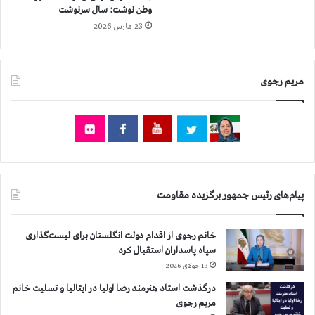
وطن نوشت: سال سرنوشت
۵
د
م
23 مارس 2026
ر
ر
س
د
ا
ا
ز
مریم رجوی
د
م
ا
ن
م
ج
ا
ه
د
پیام‌های رئیس جمهور برگزیده مقاومت
ي
ن
گ
خانم رجوی از اقدام دولت انگلستان برای لیست‌گذاری
ف
سپاه پاسداران استقبال کرد
ت
13 جولای 2026
ه
درگذشت استاد هنرمند رضا اولیا در ایتالیا و تسلیت خانم
م
مریم رجوی
ی