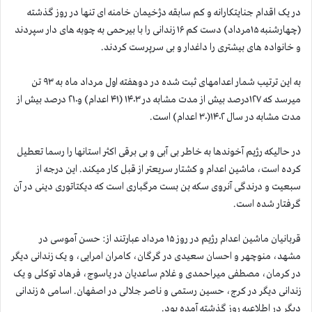
در یک اقدام جنایتکارانه و کم سابقه دژخيمان خامنه ای تنها در روز گذشته
(چهارشنبه ۱۵مرداد) دست کم ۱۶ زندانی را با بیرحمی به چوبه های دار سپردند
و خانواده های بیشتری را داغدار و بی سرپرست کردند.
به این ترتیب شمار اعدامهای ثبت شده در دوهفته اول مرداد ماه به ۹۳ تن
میرسد که ۱۲۷درصد بیش از مدت مشابه در ۱۴۰۳ (۴۱ اعدام) و۲۱۰ درصد بیش از
مدت مشابه در سال ۱۴۰۲(۳۰ اعدام) است.
در حالیکه رژیم آخوندها به خاطر بی آبی و بی برقی اکثر استانها را رسما تعطیل
کرده است، ماشین اعدام و کشتار سریعتر از قبل کار میکند. این درجه از
سبعیت و درندگی آنروی سکه بن بست مرگباری است که دیکتاتوری دینی در آن
گرفتار شده است.
قربانیان ماشین اعدام رژیم در روز ۱۵ مرداد عبارتند از: حسن آموسی در
مشهد، منوچهر و احسان سعیدی در گرگان، کامران امرایی، و یک زندانی دیگر
در کرمان، مصطفی میراحمدی و غلام ساعدیان در یاسوج، فرهاد توکلی و یک
زندانی دیگر در کرج، حسین رستمی و ناصر جلالی در اصفهان. اسامی ۵ زندانی
دیگر در اطلاعیه روز گذشته آمده بود.