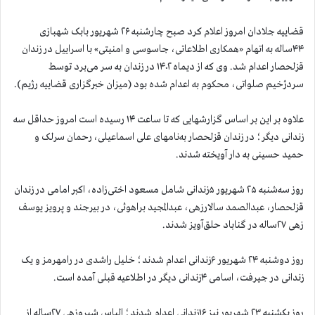
قضاییه جلادان امروز اعلام کرد صبح چارشنبه ۲۶ شهریور بابک شهبازی
۴۴ساله به اتهام «همکاری اطلاعاتی، جاسوسی و امنیتی» با اسراییل در زندان
قزلحصار اعدام شد. وی که از دیماه ۱۴۰۲ در زندان به سر می‌برد توسط
سردژخیم صلواتی، محکوم به اعدام شده بود (میزان خبرگزاری قضاییه رژیم).
علاوه بر این بر اساس گزارشهایی که تا ساعت ۱۴ رسیده است امروز حداقل سه
زندانی دیگر؛ در زندان قزلحصار به‌نامهای علی اسماعیلی، رحمان سرلک و
حمید حسینی به دار آویخته شدند.
روز سه‌شنبه ۲۵ شهریور ۵زندانی شامل مسعود اختی‌زاده، اکبر امامی در زندان
قزلحصار، عبدالصمد سالارزهی، عبدالمجید براهوئی، در بیرجند و پرویز یوسف
زهی ۲۷ساله در گناباد حلق‌آویز شدند.
روز دوشنبه ۲۴ شهریور ۶زندانی اعدام شدند؛ خلیل راشدی در رامهرمز و یک
زندانی در جیرفت، اسامی ۴زندانی دیگر در اطلاعیه قبلی آمده است.
روز یکشنبه ۲۳ شهریور نیز ۱۶زندانی اعدام شدند؛ الیاس شیروزهی ۲۷ساله از