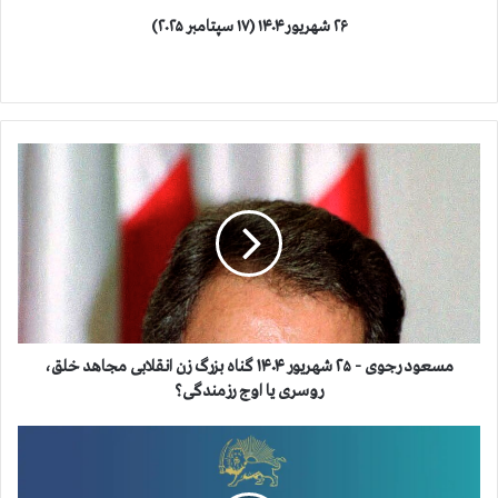
۲۶ شهریور ۱۴۰۴ (۱۷ سپتامبر ۲۰۲۵)
م
س
ع
و
د
ر
ج
و
ی
-
مسعود رجوی - ۲۵ شهریور ۱۴۰۴ گناه بزرگ زن انقلابی مجاهد خلق،
۲
روسری یا اوج رزمندگی؟
۵
ش
خ
ه
ا
ر
ن