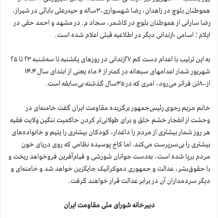
هموطنان بلوچ در زاهدان، رضا شهسواری ۳۰ساله و حیدرعلی بابائی در شیراز،
رضا سارانی از هموطنان بلوچ در کاشمر، سجاد م. در مشهد و احمد حقی در
ایلام؛ اسامی ۱۰زندانی دیگر در اطلاعیه قبلی اعلام شده است.
به این ترتیب با اعدام دست کم ۲۷زندانی در روزهای یکشنبه تا سه‌شنبه ۲۳ تا ۲۵
شهریور شمار اعدامهای سبعانه در کمتر از ۶ ماه یعنی از ابتدای سال ۱۴۰۴
از۸۰۰تن فراتر می‌رود، امری که در ۳۵سال گذشته بی‌سابقه است.
خانم مریم رجوی رئیس‌جمهور برگزیده مقاومت ایران گفت خامنه‌ای در
وحشت از انفجار خشم خلق و برای طولانی‌تر کردن حاکمیت ننگین ولایت فقیه
هر روز شمار بیشتری از مردم را داغدار، کودکان بیشتری را یتیم و خانواده‌های
بیشتری را بی‌سرپرست می‌کند. اما کاخ پوسیده نظامی که روی دریای خون
مردم برپا شده است، به‌دست جوانان شورشی و قیام‌آفرین فروخواهد ریخت و
با حقوق‌بشر، عدالت و جمهوری دموکراتیک جایگزین خواهد شد و خامنه‌ای و
دیگر سردمداران آن در برابر عدالت قرار خواهند گرفت.
دبیرخانه شورای ملی مقاومت ایران