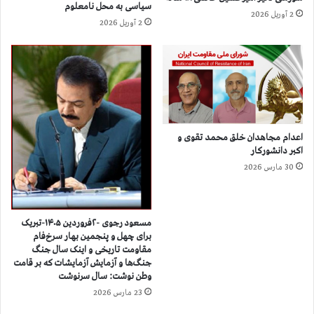
م
سیاسی به محل نامعلوم
ب
2 آوریل 2026
آ
2 آوریل 2026
ی
خ
م
و
ج
ن
ا
د
ه
ه
د
ا
خ
ا
ل
ز
اعدام مجاهدان خلق محمد تقوی و
ق
پ
اکبر دانشورکار
،
ر
30 مارس 2026
ر
و
و
ژ
س
ه
ر
ا
مسعود رجوی -۲فروردین ۱۴۰۵-تبریک
ی
برای چهل و پنجمین بهار سرخ‌فام
ت
مقاومت تاریخی و اینک سال جنگ
ی
م
جنگ‌ها و آزمایش آزمایشات که بر قامت
ا
ي
وطن نوشت: سال سرنوشت
ا
د
23 مارس 2026
و
س
ج
ت‌