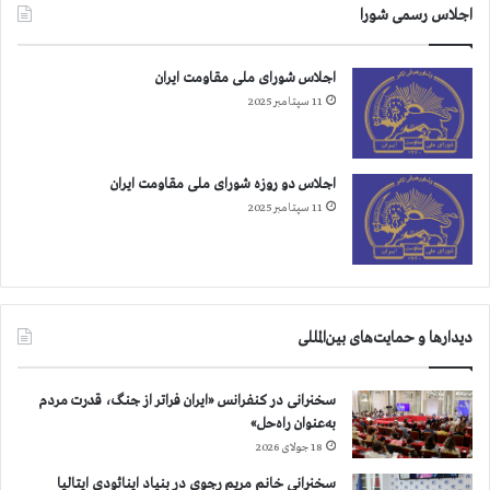
ج
اجلاس رسمی شورا
ز
”
اجلاس شورای ملی مقاومت ایران
م
ا
11 سپتامبر 2025
ش
ه
“
اجلاس دو روزه شورای ملی مقاومت ایران
ن
11 سپتامبر 2025
د
ا
ر
د
دیدارها و حمایت‌های بین‌المللی
سخنرانی در کنفرانس «ایران فراتر از جنگ، قدرت مردم
به‌عنوان راه‌حل»
18 جولای 2026
سخنرانی خانم مریم رجوی در بنیاد اینائودی ایتالیا