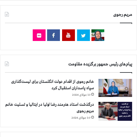
ر
ب
ز
ر
مریم رجوی
م
د
ن
ا
د
ر
گ
ن
ی
ي
؟
س
ت
و
پیام‌های رئیس جمهور برگزیده مقاومت
ا
ر
خانم رجوی از اقدام دولت انگلستان برای لیست‌گذاری
و
سپاه پاسداران استقبال کرد
پ
ا
13 جولای 2026
چ
درگذشت استاد هنرمند رضا اولیا در ایتالیا و تسلیت خانم
ا
مریم رجوی
ر
10 جولای 2026
ه‌
ا
ي