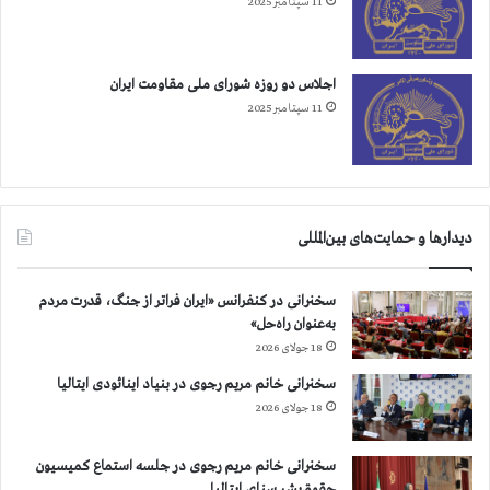
ت
11 سپتامبر 2025
م
ا
ز
اجلاس دو روزه شورای ملی مقاومت ایران
ه
11 سپتامبر 2025
م
م
ی‌
پ
ا
ش
دیدارها و حمایت‌های بین‌المللی
ه
»
سخنرانی در کنفرانس «ایران فراتر از جنگ، قدرت مردم
به‌عنوان راه‌حل»
18 جولای 2026
سخنرانی خانم مریم رجوی در بنیاد اینائودی ایتالیا
18 جولای 2026
سخنرانی خانم مریم رجوی در جلسه استماع کمیسیون
حقوق‌بشر سنای ایتالیا