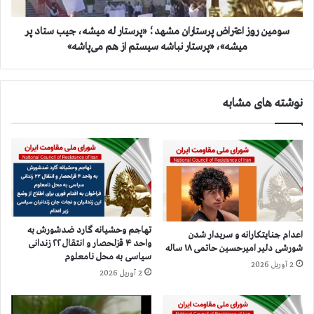
۴
ز
ا
ع
سومین روز اعتراض پرستاران مشهد؛ «پرستار له میشه، جیب ستاد پر
ت
میشه»، «پرستار نباشه سیستم از هم می‌پاشه»
ر
ا
ض
نوشته های مشابه
پ
ر
س
ت
ا
ر
ا
ن
م
تهاجم وحشیانه گارد ضدشورش به
اعدام جنایتکارانه و سربدار شدن
ش
واحد ۴ قزلحصار و انتقال ۲۲ زندانی
شورشی دلیر امیرحسین حاتمی ۱۸ ساله
ه
سیاسی به محل نامعلوم
2 آوریل 2026
د
2 آوریل 2026
؛
«
پ