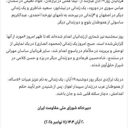
قربانیان روز ۱۹ آبان عبارتند از؛ نیما همتی در برازجان، جواد نعیمی در سمنان،
عباس سوری در دورود، یک زندانی در نیشابور، سعید شاطری و یک زندانی
دیگر در اصفهان و ۴زندانی در بیرجند به نامهای نورخدا احمدی، عبدالکریم
ساسولی از هموطنان بلوچ و دو زندانی دیگر.
روز سه‌شنبه نیز شماری از زندانیان اعدام شده‌اند که تا ظهر امروز ۶مورد از آنها
گزارش‌شده است. صبح امروز یک زندانی (محمود انصاری) در یک نمایش از
توحش و بربریت در ملأعام در یاسوج اعدام شد، سایر قربانیان ساسان مهرانی
در سنندج، شاه‌حسین فرهادی و دو زندانی دیگر در یزد و حسن کلامی در
شیراز حلق‌آویز شدند.
در یک تراژدی دیگر روز دوشنبه ۱۹ آبان، یک زندانی به نام عزیز عبیات ۵۶ساله،
از هموطنان عرب در زندان سپیدار اهواز، پس از شنیدن خبر تأیید حکم
اعدامش، دچار سکته قلبی شد و جان باخت.
دبیرخانه شورای ملی مقاومت ایران
۲۰ آبان ۱۴۰۴ (۱۱ نوامبر ۲۰۲۵)