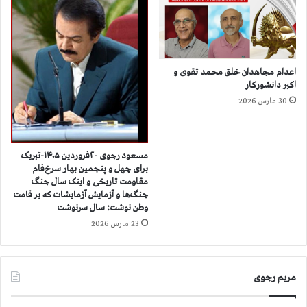
ر
س
ت
ا
ر
اعدام مجاهدان خلق محمد تقوی و
ل
اکبر دانشورکار
ه
30 مارس 2026
م
ی
ش
ه
مسعود رجوی -۲فروردین ۱۴۰۵-تبریک
برای چهل و پنجمین بهار سرخ‌فام
،
مقاومت تاریخی و اینک سال جنگ
ج
جنگ‌ها و آزمایش آزمایشات که بر قامت
ی
وطن نوشت: سال سرنوشت
ب
23 مارس 2026
س
ت
ا
د
مریم رجوی
پ
ر