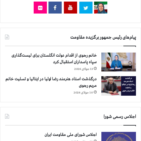
م
ی
ش
ه
»
،
پیام‌های رئیس جمهور برگزیده مقاومت
«
پ
خانم رجوی از اقدام دولت انگلستان برای لیست‌گذاری
ر
سپاه پاسداران استقبال کرد
س
ت
13 جولای 2026
ا
درگذشت استاد هنرمند رضا اولیا در ایتالیا و تسلیت خانم
ر
مریم رجوی
ن
10 جولای 2026
ب
ا
ش
ه
اجلاس رسمی شورا
س
ی
اجلاس شورای ملی مقاومت ایران
س