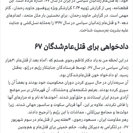
خود، به قتل‌عام زندانیان سیاسی در ایران در سال ۶۷، اشاره کرده است. این
قطعنامه، پس از گزارش ژوییه ۲۰۲۴ گزارشگر ویژه پروفسور جاوید رحمان، گام
مهمی است. در گزارش جاوید رحمان، برای نخستین بار ملل متحد، اعدام‌های
دهه ۶۰ و قتل‌عام زندانیان سیاسی در سال ۱۳۶۷ را به‌مثابه نسل‌کشی و جنایت
علیه بشریت به‌رسمیت شناخت.
دادخواهی برای قتل‌عام‌شدگان ۶۷
در این لحظه من به یاد دکتر کاظم رجوی هستم که ۲۰ماه بعد از قتل‌عام ۳۰هزار
زندانی سیاسی در سال ۶۷، توسط فرستادگان جنایتکار رژیم در ژنو، به‌قتل
رسید. او دادخواه خون قتل‌عام‌شدگان بود.
آن سربه‌داران در حال سپری کردن دوران محکومیت خود بودند و بعضاً آن را
سپری کرده بودند. به‌رغم شکنجه‌های وحشتناک، آن قهرمانان بر سر موضع
آزادی مردم ایران ایستادند و حلق‌آویز شدند. آخوندها نه نام و نه مزارهای آنها
را فاش نکردند. علاوه بر این، آنها قربانی سکوت و سانسور جهانی شدند. زیرا
دولت‌ها و مجامع بین‌المللی، مماشات با این رژیم را ترجیح دادند.
رهبر مقاومت ایران، مسعود رجوی، ۴هفته پس از قتل‌عام در سوم شهریور
۶۷، در تلگرامی به دبیرکل وقت، حکم خمینی برای قتل‌عام و هم‌چنین