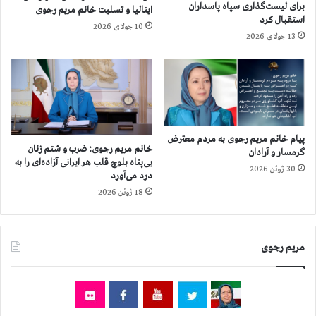
۴
ا
برای لیست‌گذاری سپاه پاسداران
ایتالیا و تسلیت خانم مریم رجوی
ت
م
استقبال کرد
10 جولای 2026
ا
د
13 جولای 2026
۲
ر
۸
م
آ
ا
ب
ه
ا
آ
ن
ب
،
ا
پیام خانم مریم رجوی به مردم معترض
ه
خانم مریم رجوی: ضرب و شتم زنان
ن
گرمسار و آرادان
بی‌پناه بلوچ قلب هر ایرانی آزاده‌ای را به
ر
،
30 ژوئن 2026
درد می‌آورد
د
ب
و
18 ژوئن 2026
ا
س
ل
ا
ا
ع
ت
مریم رجوی
ت
ر
ی
ی
ک
ن
ا
ش
ع
م