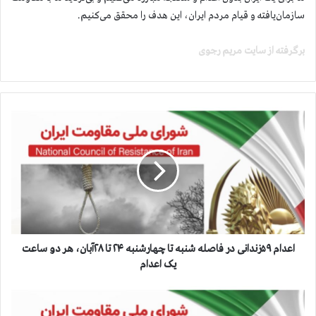
سازمان‌یافته و قیام مردم ایران، این هدف را محقق می‌کنیم.
برگرفته از سایت مریم رجوی
ا
ع
د
ا
م
۵
۹
ز
ن
د
اعدام ۵۹زندانی در فاصله شنبه تا چهارشنبه ۲۴ تا ۲۸آبان، هر دو ساعت
ا
یک اعدام
ن
ی
ج
د
ن