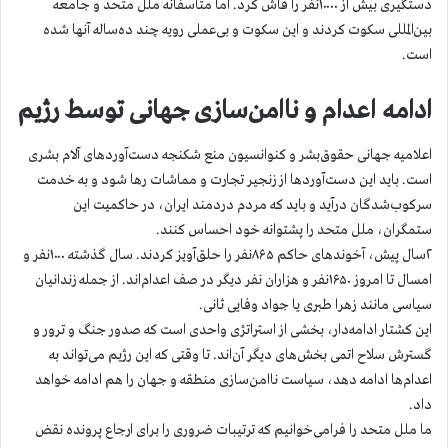
دستگیری بیش از ۱۰۰۰۰نفر را فاش کرد. اما متأسفانه ملل متحد و جامعه
بین‌المللی سکوت کردند و این سکوت و بی‌عملی رویه چند ده‌ساله آنها شده
است.
ادامه اعدام و ناامن‌سازی جهانی توسط رژیم
اعلامیه جهانی حقوق‌بشر و کنوانسیون منع شکنجه دست‌آوردهای آلام بشری
است. باید این دست‌آوردها از زنجیر تجارت و مماشات رها شود و به خدمت
سرکوب‌شدگان درآید و باید که مردم دردمند ایران، در حاکمیت این
ستمگران، ملل متحد را پشتوانه خود احساس کنند.
۲سال پیش، آخوندهای حاکم ۸۶۵نفر را حلق‌آویز کردند. سال گذشته ۱۰۰۰نفر و
امسال تا امروز ۱۶۵۰نفر و هزاران نفر دیگر در صف اعدام‌اند. از جمله زندانیان
سیاسی مانند زهرا طبری یا جواد وفایی ثانی.
این کشتار ادامه‌دار، بخشی از استراتژی واحدی است که صدور جنگ و ترور و
گسترش سلاح اتمی بخش‌های دیگر آن‌اند. تا وقتی که این رژیم می‌تواند به
اعدام‌ها ادامه دهد، سیاست ناامن‌سازی منطقه و جهان را هم ادامه خواهد
داد.
ما ملل متحد را فرامی‌خوانیم که ترتیبات ضروری را برای ارجاع پرونده نقض