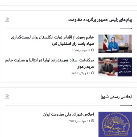
د
ا
ا
ر
م
ا
پیام‌های رئیس جمهور برگزیده مقاومت
ع
د
ا
خانم رجوی از اقدام دولت انگلستان برای لیست‌گذاری
م
سپاه پاسداران استقبال کرد
ه
13 جولای 2026
ا
درگذشت استاد هنرمند رضا اولیا در ایتالیا و تسلیت خانم
د
مریم رجوی
ر
10 جولای 2026
۳
۷
س
ا
اجلاس رسمی شورا
ل
گ
ذ
اجلاس شورای ملی مقاومت ایران
ش
11 سپتامبر 2025
ت
ه