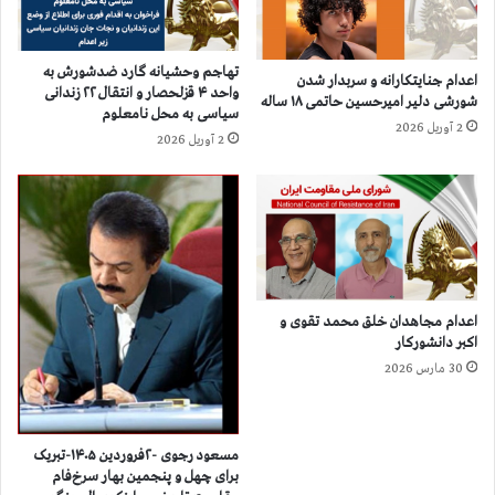
خ
ه
و
ه
ن
ا
تهاجم وحشیانه گارد ضدشورش به
اعدام جنایتکارانه و سربدار شدن
د
-
واحد ۴ قزلحصار و انتقال ۲۲ زندانی
شورشی دلیر امیرحسین حاتمی ۱۸ ساله
ه
ش
سیاسی به محل نامعلوم
ا
2 آوریل 2026
و
2 آوریل 2026
ع
ر
ل
ا
ی
ی
ه
م
ه
ل
و
ی
ا
م
د
ق
اعدام مجاهدان خلق محمد تقوی و
ا
ا
اکبر دانشورکار
ر
و
30 مارس 2026
ا
م
ن
ت
م
ا
ج
ی
مسعود رجوی -۲فروردین ۱۴۰۵-تبریک
ا
برای چهل و پنجمین بهار سرخ‌فام
ر