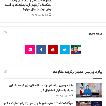
مقاومت تاریخی و اینک سال جنگ
ه
ا
جنگ‌ها و آزمایش آزمایشات که بر قامت
د
ن
وطن نوشت: سال سرنوشت
ی
ب
23 مارس 2026
ن
م
و
ن
م
ا
ق
س
مریم رجوی
ا
ب
و
ت
م
۱
ت
۶
ا
آ
ی
ذ
ر
ر
ا
پیام‌های رئیس جمهور برگزیده مقاومت
ن
د
ر
خانم رجوی از اقدام دولت انگلستان برای لیست‌گذاری
ا
سپاه پاسداران استقبال کرد
ی
13 جولای 2026
ت
درگذشت استاد هنرمند رضا اولیا در ایتالیا و تسلیت خانم
ا