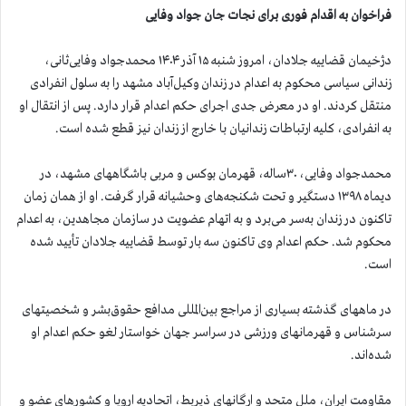
فراخوان به اقدام فوری برای نجات جان جواد وفایی
دژخیمان قضاییه جلادان، امروز شنبه ۱۵ آذر ۱۴۰۴ محمدجواد وفایی‌ثانی،
زندانی سیاسی محکوم به اعدام در زندان وکیل‌آباد مشهد را به سلول انفرادی
منتقل کردند. او در معرض جدی اجرای حکم اعدام قرار دارد. پس از انتقال او
به انفرادی، کلیه ارتباطات زندانیان با خارج از زندان نیز قطع شده است.
محمدجواد وفایی، ۳۰ساله، قهرمان بوکس و مربی باشگاههای مشهد، در
دیماه ۱۳۹۸ دستگیر و تحت شکنجه‌های وحشیانه قرار گرفت. او از همان زمان
تاکنون در زندان به‌سر می‌برد و به اتهام عضویت در سازمان مجاهدین، به اعدام
محکوم شد. حکم اعدام وی تاکنون سه بار توسط قضاییه جلادان تأیید شده
است.
در ماههای گذشته بسیاری از مراجع بین‌المللی مدافع حقوق‌بشر و شخصیتهای
سرشناس و قهرمانهای ورزشی در سراسر جهان خواستار لغو حکم اعدام او
شده‌اند.
مقاومت ایران، ملل متحد و ارگانهای ذیربط، اتحادیه اروپا و کشورهای عضو و