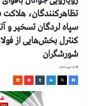
رویارویی جوانان باقوای
تظاهرکنندگان، هلاکت فر
سپاه لردگان تسخیر و آت
کنترل بخش‌هایی از فول
شورشگران
10 ژانویه 2026
فیس بوک
X
لینکدین
‫تامبلر
‫پین‌ترست
‫رددیت