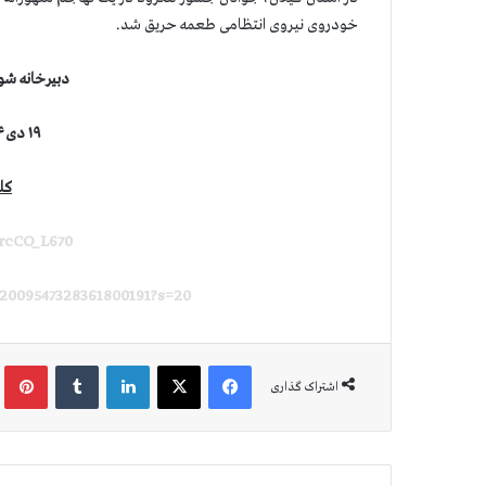
خودروی نیروی انتظامی طعمه حریق شد.
دبیرخانه شو
۱۹
دی ۱۴۰۴ (۹ ژانویه ۲۰۲۶)
کل
DrcCO_L670
/2009547328361800191?s=20
فیس بوک
X
لینکدین
‫تامبلر
‫پین
اشتراک گذاری