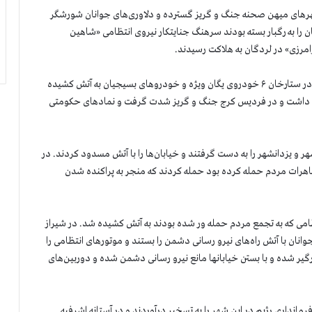
راسری، شهرهای میهن صحنه جنگ و گریز گسترده و دلاوری‌های جوانان شورشگر
ن را به رگبار بسته بودند سرهنگ جنایتکار نیروی انتظامی «شاهین
امرزی» در لردگان به هلاکت رسیدند.
در تهران، در درگیری بین جوانان شورشگر ونیروهای سرکوبگر در ستارخان ۶ خودروی یگان ویژه و خودروهای بسیجیان به آتش کشیده
ریان داشت و در فردیس کرج جنگ و گریز شدت گرفت و نمادهای حکومتی
 و یزدانشهر را به دست گرفتند و خیابان‌ها را با آتش مسدود کردند. در
تظاهرات مردم حمله کرده بود حمله کردند که منجر به پراکنده شدن
امی که به تجمع مردم حمله ور شده بودند به آتش کشیده شد. در شیراز
ن با آتش راه‌های نیرو رسانی دشمن را بستند و موتورهای انتظامی را
یر شده و با بستن خیابانها مانع نیرو رسانی دشمن شده و دوربین‌های
مانداری رژیم در این شهر را به تسخیر درآوردند و در آستانه اشرفیه