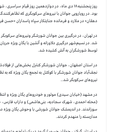
روز پنجشنبه ۱۸ دی ماه، در دوازدهمین روز قیام س
بود. در رویارویی جوانان با نیروهای سرکوبگری که تظاهرکنندگا
دهقان» در ملارد و فرمانده جنایتکار سپاه پاسداران «حسن فر
شد. در نسیم‌شهر درگیری دلاورانه و آتشین با یگان ویژه ج
توسط شورشگران به آتش کشیده شد.
در استان اصفهان، جوانان شورشگر کنترل بخش‌هایی از فولادشهر
نجف‌آباد جوانان شورشگر با کوکتل به تجمع یگان ویژه که به 
نیروهای سرکوبگر شد..
در مشهد (خیابان سیدی) موتور و خودروهای یگان ویژه و انتظ
(محله احمدی، شهرک سجادیه، بنی‌هاشمی) و داراب فارس، جوانا
سوزاندند. در اندیمشک جوانان شورشی با وحوش یگان ویژه درگ
مداربسته را منهدم کردند.
در استان گیلان، جوانان جسور لنگرود در یک تهاجم متهورانه فر