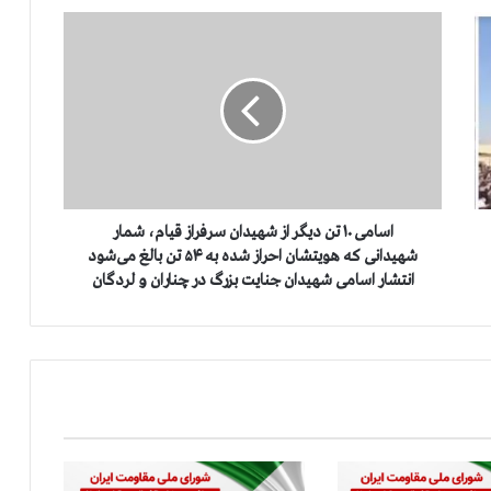
ا
س
ا
م
ی
۱
۰
ت
ن
د
اسامی ۱۰ تن دیگر از شهیدان سرفراز قیام، شمار
ی
شهیدانی که هویتشان احراز شده به ۵۴ تن بالغ می‌شود
گ
انتشار اسامی شهیدان جنایت بزرگ در چناران و لردگان
ر
ا
ز
ش
ه
ی
د
ا
ن