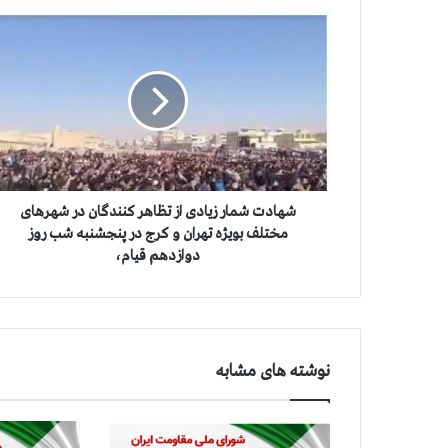
ش
ه
ا
د
ت
ش
م
ا
ر
ز
شهادت شمار زیادی از تظاهر کنندگان در شهرهای
ی
مختلف بویژه تهران و کرج در پنجشنبه شب روز
ا
دوازدهم قیام،
د
ی
ا
ز
ت
نوشته های مشابه
ظ
ا
ه
ر