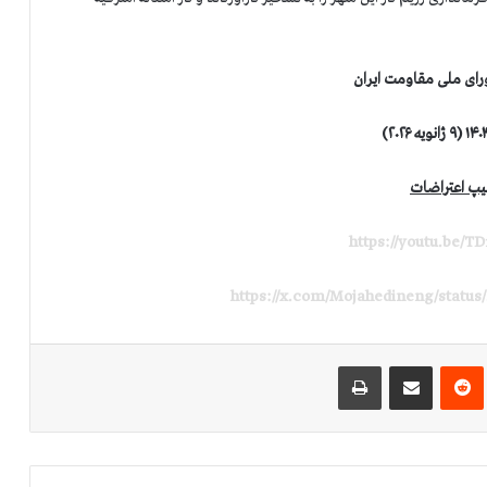
رای ملی مقاومت ایران
یپ اعتراضات
https://youtu.be/T
https://x.com/Mojahedineng/status
‌ترست
‫رددیت
اشتراک گذاری از طریق ایمیل
چاپ