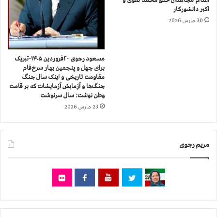
اعدام مجاهدان خلق محمد تقوی و
ا
ش
اکبر دانشورکار
ر
ه
30 مارس 2026
و
ی
ز
د
۲
ا
۱
ن
مسعود رجوی -۲فروردین ۱۴۰۵-تبریک
د
برای چهل و پنجمین بهار سرخ‌فام
آ
ی
مقاومت تاریخی و اینک سال جنگ
ف
جنگ‌ها و آزمایش آزمایشات که بر قامت
م
ر
وطن نوشت: سال سرنوشت
ا
ی
ه
23 مارس 2026
ن
ب
ب
ی
ر
ش
ش
مریم رجوی
ا
و
ز
ر
۳
ش
ه
گ
ز
ر
ا
ا
ر
ن