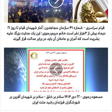
س
ر
ا
س
ر
ی
قیام سراسری – شماره ۴۱ سازمان مجاهدین: آمار شهیدان قیام تا روز ۲۱
–
دیماه بیش از ۳هزار نفر است خانم مریم رجوی: این یک جنایت بزرگ علیه
ش
بشریت است که آمران و عاملان آن باید در برابر عدالت قرار گیرند
م
ا
م
ر
س
ه
ع
۴
و
۱
د
س
ر
ا
ج
ز
و
م
ی
ا
-
مسعود رجوی - ۲۲ دی ۱۴۰۴ سلام بر خلق - سلام بر شهیدان آفرین بر
ن
۲
شورشگران فرزندان رشید ملت ایران
م
۲
ج