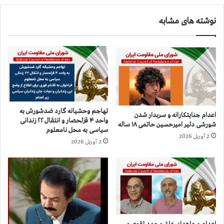
د
ا
ی
ه
نوشته های مشابه
۱
د
۴
ی
۰
ن
۴
:
س
آ
ل
م
ا
ا
م
ر
ب
تهاجم وحشیانه گارد ضدشورش به
ش
اعدام جنایتکارانه و سربدار شدن
ر
واحد ۴ قزلحصار و انتقال ۲۲ زندانی
شورشی دلیر امیرحسین حاتمی ۱۸ ساله
ه
خ
سیاسی به محل نامعلوم
ی
2 آوریل 2026
ل
2 آوریل 2026
د
ق
ا
-
ن
س
ق
ل
ی
ا
ا
م
م
ب
ت
ر