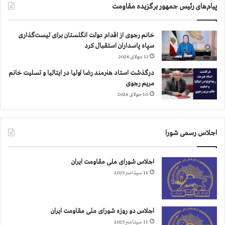
ن
ف
پیام‌های رئیس جمهور برگزیده مقاومت
ف
ر
ر
ز
ا
خانم رجوی از اقدام دولت انگلستان برای لیست‌گذاری
ن
س
سپاه پاسداران استقبال کرد
د
ت
ا
13 جولای 2026
خ
ن
درگذشت استاد هنرمند رضا اولیا در ایتالیا و تسلیت خانم
ا
ر
مریم رجوی
ن
ش
10 جولای 2026
م
ی
م
د
ر
م
ی
ل
اجلاس رسمی شورا
م
ت
ر
ا
ج
اجلاس شورای ملی مقاومت ایران
ی
و
ر
11 سپتامبر 2025
ی
ا
:
ن
ا
اجلاس دو روزه شورای ملی مقاومت ایران
ی
11 سپتامبر 2025
ن