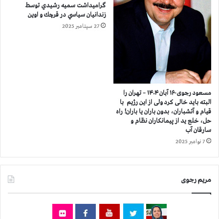
ا
گراميداشت سميه رشيدي توسط
ر
زندانيان سياسي در قرچك و اوين
ن
ا
و
ن
27 سپتامبر 2025
ل
ن
ا
ظ
ی
ا
ت
م
ف
د
ق
ر
مسعود رجوی-۱۶ آبان ۱۴۰۴ – تهران را
ی
ا
البته باید خالی کرد ولی از این رژیم با
ه
س
قیام و آتشباران، بدون باران یا باران! راه
ت
ر
حل، خلع ید از پیمانکاران نظام و
و
ع
سارقان آب
س
و
7 نوامبر 2025
ط
ق
ا
ت
ت
آ
مریم رجوی
ح
ن
ا
چ
د
ن
ی
ا