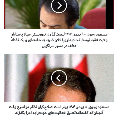
و
د
ر
ج
و
ی
-
مسعود رجوی - ۹ بهمن ۱۴۰۴ لیست‌گذاری تروریستی سپاه پاسداران
۹
ولایت فقیه توسط اتحادیه اروپا کلان ضربه به خامنه‌ای و یک نقطهٔ
ب
عطف در مسیر سرنگونی
ه
م
م
ن
س
۱
ع
۴
و
۰
د
۴
ر
ل
ج
ی
و
س
ی
ت‌
-
مسعود رجوی-۱۱ بهمن ۱۴۰۴ بهتر است اصلاح‌گران نظام در اسرع وقت
گ
۱
آنچنان‌که گفته‌اند«تعلیق فعالیت‌های خود» را به اجرا بگذارند
ذ
۱