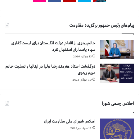
ه
ن‌
ا
ک
ر
ه
و
گ
پیام‌های رئیس جمهور برگزیده مقاومت
پ
ف
ا
ت
ک
ه‌
خانم رجوی از اقدام دولت انگلستان برای لیست‌گذاری
ل
ا
سپاه پاسداران استقبال کرد
ا
ن
13 جولای 2026
ن
د
ض
درگذشت استاد هنرمند رضا اولیا در ایتالیا و تسلیت خانم
«
ر
مریم رجوی
ت
ب
ع
10 جولای 2026
ه
ل
ب
ی
ه
ق
اجلاس رسمی شورا
خ
ف
ا
ع
م
ا
اجلاس شورای ملی مقاومت ایران
ن
ل
11 سپتامبر 2025
ه‌
ی
ا
ت‌