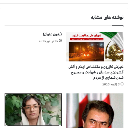
ا
ب
ر
ه
ی
نوشته های مشابه
م
ت
ن
ر
۱
(بدون عنوان)
و
۴
ر
25 نوامبر 2025
۰
ی
۴
س
ب
ت
ه
ی
ت
خیزش کازرون و ملکشاهی ایلام و آتش
س
ر
گشودن پاسداران و شهادت و مجروح
پ
ا
شدن شماری از مردم
ا
س
3 ژانویه 2026
ه
ت
پ
ا
ا
ص
س
ل
د
ا
ا
ح‌
ر
گ