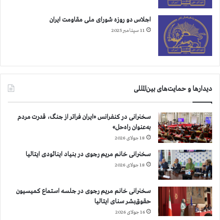
ی
ه
و
اجلاس دو روزه شورای ملی مقاومت ایران
ا
ی
ی
11 سپتامبر 2025
ک
خ
ن
و
ق
د
ط
»
هٔ
ر
دیدارها و حمایت‌های بین‌المللی
ع
ا
ط
ب
ف
ه
سخنرانی در کنفرانس «ایران فراتر از جنگ، قدرت مردم
د
ا
به‌عنوان راه‌حل»
ر
ج
18 جولای 2026
م
ر
س
سخنرانی خانم مریم رجوی در بنیاد اینائودی ایتالیا
ا
ی
ب
18 جولای 2026
ر
گ
س
ذ
سخنرانی خانم مریم رجوی در جلسه استماع کمیسیون
ر
ا
حقوق‌بشر سنای ایتالیا
ن
ر
16 جولای 2026
گ
ن