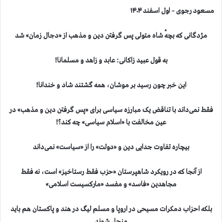
مسعود رجوی – اول اسفند ۱۴۰۴
مژدگانی که بچهٔ شاه متولی پس گرفتن دین و مذهب از «دجال زمان» شد
به قول عبید زاکانی: عابد و زاهد و مسلمانا!
این خبر چون رسید بر موشان، همه گشتند شاد و خندانا!
فقط نمی‌داند با تناقض یک مبارزه سیاسی برای «پس گرفتن دین و مذهب» در
عین مخالفت با «اسلام سیاسی» چه کند؟!
بیچاره تفاوت جدایی دین و «دولت» را از «سیاست» نمی‌داند
از آنجا که در رویکرد شاهپرستان «حزب فقط رستاخیز» است، نه فقط
مجاهدین «فاسد» و مفسد «مارکسیست اسلامی»
بلکه احزاب دمکرات مسیحی در اروپا و مسلم لیگ در هند و پاکستان هم باید
منحل شوند