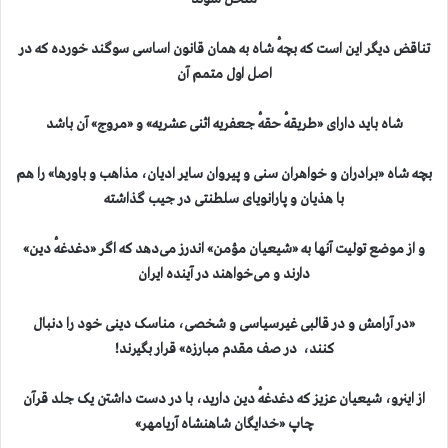
تناقض دیگر این است که بچهٔ شاه به همان قانون اساسی سوگند خورده که در
اصل اول متمم آن
شاه باید دارای «طریقهٔ حقهٔ جعفریه اثنی عشریه» و «مروج» آن باشد
بچه شاه «برادران و خواهران سنی و پیروان سایر ادیان، مذاهب و باورها» را هم
با هذیان و پارانویای سلطنتی در جیب گذاشته
و از موضع تولیت آنها به «شیعیان مؤمن» اندرز می‌دهد که اگر «دغدغهٔ دین»
دارند و می‌خواهند در آینده ایران
«در آرامش و در قالبی غیرسیاسی و شخصی، مناسک دینی خود را دنبال
کنند، در صف مقدم مبارزه» قرار بگیرند!
از اینرو، شیعیان عزیز که دغدغهٔ دین دارید، با در دست داشتن یک جلد قرآن
چاپ «خدایگان شاهنشاه آریامهر»