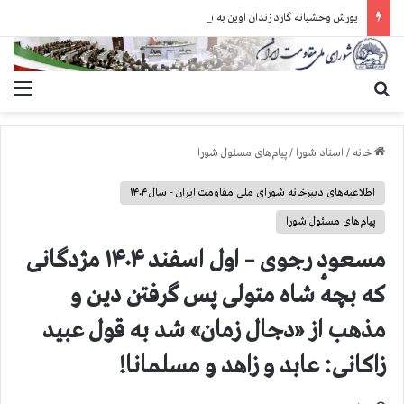
یورش وحشیانه گارد زندان اوین به سالن ۵ بند ۷ و ضرب و شتم زندانیان
جستجو برای
منو
خانه
/
اسناد شورا
/
پیام‌های مسئول شورا
اطلاعیه‌های دبیرخانه شورای ملی مقاومت ایران - سال ۱۴۰۴
پیام‌های مسئول شورا
مسعود رجوی – اول اسفند ۱۴۰۴ مژدگانی
که بچهٔ شاه متولی پس گرفتن دین و
مذهب از «دجال زمان» شد به قول عبید
زاکانی: عابد و زاهد و مسلمانا!