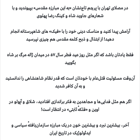
در مصلای تهران با پرچم تاج‌نشان «به این مبارزه مقدس» بپیوندید و با
شعارهای جاوید شاه و کینگ رضا پهلوی
آرامش پیدا کنید و مناسک دینی خود را با «فیک» های شاهپرستانه انجام
دهید‍! از ابتذال و ذبح کلمه مقدس هم چیزی نپرسید
فقط یادتان باشد که اگر مثل روز عید فطر سال ۵۷ در میدان ژاله مرگ بر شاه
بگویید
آن‌وقت مسئولیت قتل‌عام با خودتان است که قدر نظام شاهنشاهی را ندانستید
و به آن کافر شدید
اگر هم مثل فدایی‌ها و مجاهدین به فکر براندازی افتادید، شلاق و آپولو در
اوین و «فلکهٔ ثابتی» در انتظار است!
آخر، بیشترین نبرد و بیشترین خون در یک مبارزه سازمان‌یافتهٔ سیاسی و
ایدئولوژیک در تاریخ ایران