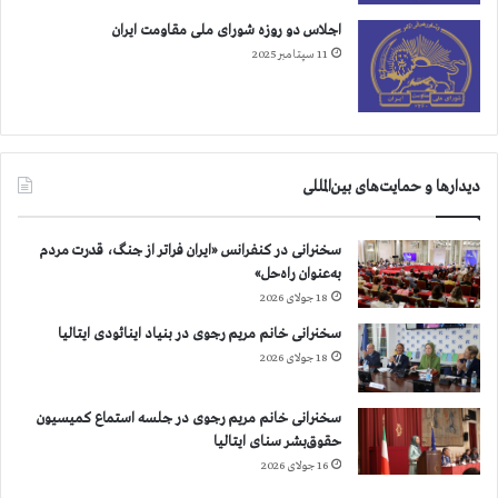
ا
ن
اجلاس دو روزه شورای ملی مقاومت ایران
ن
ی
11 سپتامبر 2025
ه
د
ا
ر
ی
چ
ت
ه
ر
ل
و
م
دیدارها و حمایت‌های بین‌المللی
ر
ش
ی
ه
سخنرانی در کنفرانس «ایران فراتر از جنگ، قدرت مردم
س
ی
به‌عنوان راه‌حل»
ت
د
ی
ا
18 جولای 2026
ق
ن
سخنرانی خانم مریم رجوی در بنیاد اینائودی ایتالیا
ر
18 جولای 2026
ا
ر
د
سخنرانی خانم مریم رجوی در جلسه استماع کمیسیون
ه
حقوق‌بشر سنای ایتالیا
د
16 جولای 2026