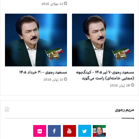
م
ر
12 جولای 2026
ک
ا
ه
ن
و
ه
ز
د
ا
ا
ر
ن
ت
ش
ب
گ
د
ا
ن
ه
مسعود رجوی-۷ تیر ۱۴۰۵ – کینگ‌بچه
مسعود رجوی – ۳۰ خرداد ۱۴۰۵
ا
ه
(مجتبی خامنه‌ای) راست می‌گوید
21 ژوئن 2026
م
ا
28 ژوئن 2026
ا
،
ط
ق
ل
ی
ا
ا
مریم رجوی
ع
م
ا
م
ت
ر
ر
د