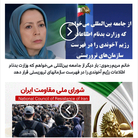
خ
ا
ن
م
م
ر
ی
م
ر
ج
خانم مریم رجوی: بار دیگر از جامعه بین‌المللی می‌خواهم که وزارت بدنام
و
اطلاعات رژیم آخوندی را در فهرست سازمانهای تروریستی قرار دهد
ی
:
ق
ب
ی
ا
ا
ر
م
د
س
ی
ر
گ
ا
ر
س
ا
ر