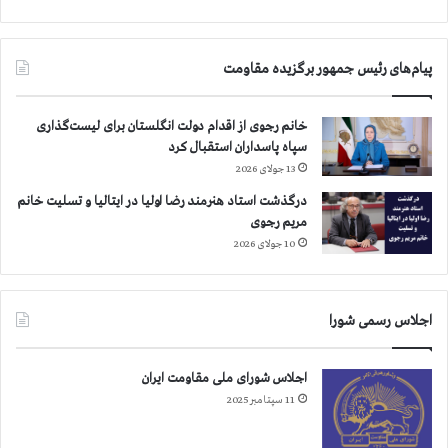
ژ
م
ی
آ
م
ب
آ
د
پیام‌های رئیس جمهور برگزیده مقاومت
خ
ا
و
ن
خانم رجوی از اقدام دولت انگلستان برای لیست‌گذاری
ن
ا
سپاه پاسداران استقبال کرد
د
ن
ی
13 جولای 2026
و
ر
ط
درگذشت استاد هنرمند رضا اولیا در ایتالیا و تسلیت خانم
ا
ن
مریم رجوی
د
ی
10 جولای 2026
ر
ن
ف
ش
ه
ع
ر
ا
اجلاس رسمی شورا
س
ر
ت
س
اجلاس شورای ملی مقاومت ایران
س
ر
ا
11 سپتامبر 2025
ن
ز
گ
م
و