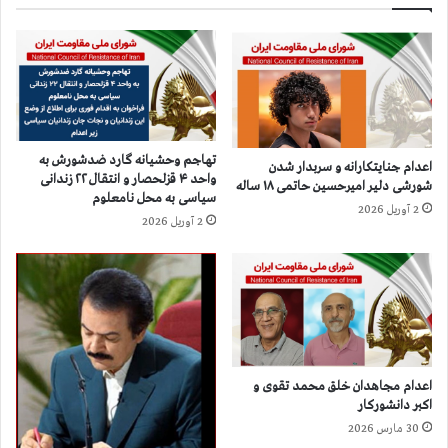
ش
م
ا
ر
ه
۶
۹
س
تهاجم وحشیانه گارد ضدشورش به
اعدام جنایتکارانه و سربدار شدن
و
واحد ۴ قزلحصار و انتقال ۲۲ زندانی
شورشی دلیر امیرحسین حاتمی ۱۸ ساله
م
سیاسی به محل نامعلوم
ی
2 آوریل 2026
2 آوریل 2026
ن
ر
و
ز
خ
ی
ز
ش
اعدام مجاهدان خلق محمد تقوی و
د
اکبر دانشورکار
ا
30 مارس 2026
ن