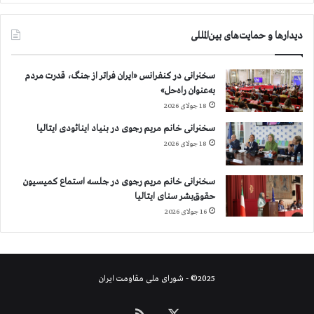
ا
م
ن
دیدارها و حمایت‌های بین‌المللی
ه‌
ا
ی
سخنرانی در کنفرانس «ایران فراتر از جنگ، قدرت مردم
»
به‌عنوان راه‌حل»
،
18 جولای 2026
«
سخنرانی خانم مریم رجوی در بنیاد اینائودی ایتالیا
م
18 جولای 2026
ر
گ
ب
سخنرانی خانم مریم رجوی در جلسه استماع کمیسیون
ر
حقوق‌بشر سنای ایتالیا
د
16 جولای 2026
ی
ک
ت
ا
2025© - شورای ملی مقاومت ایران
ت
و
ر
X
خوراک