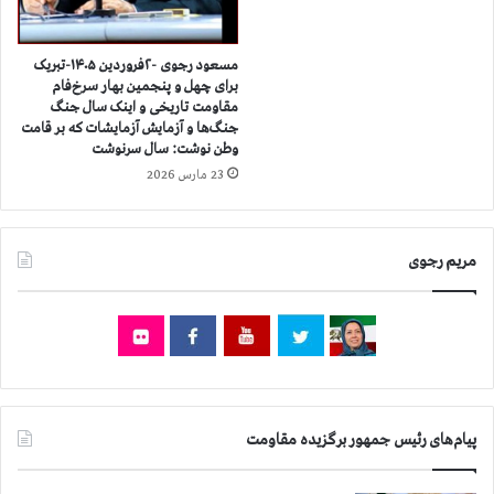
ش
ج
و
مسعود رجوی -۲فروردین ۱۴۰۵-تبریک
ی
برای چهل و پنجمین بهار سرخ‌فام
مقاومت تاریخی و اینک سال جنگ
ا
جنگ‌ها و آزمایش آزمایشات که بر قامت
ن
وطن نوشت: سال سرنوشت
د
23 مارس 2026
ر
د
ا
ن
مریم رجوی
ش
گ
ا
ه
ه
ا
ی
م
پیام‌های رئیس جمهور برگزیده مقاومت
خ
ت