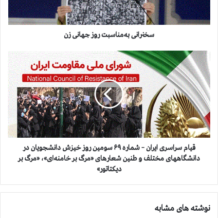
ی
ب
ه‌
م
سخنرانی به‌مناسبت روز جهانی زن
ن
ا
ق
س
ی
ب
ا
ت
م
ر
س
و
ر
ز
ا
ج
س
ه
ر
ا
ی
قیام سراسری ایران – شماره ۶۹ سومین روز خیزش دانشجویان در
ن
ا
دانشگاههای مختلف و طنین شعارهای «مرگ بر خامنه‌ای»، «مرگ بر
ی
ی
دیکتاتور»
ز
ر
ن
ا
ن
نوشته های مشابه
–