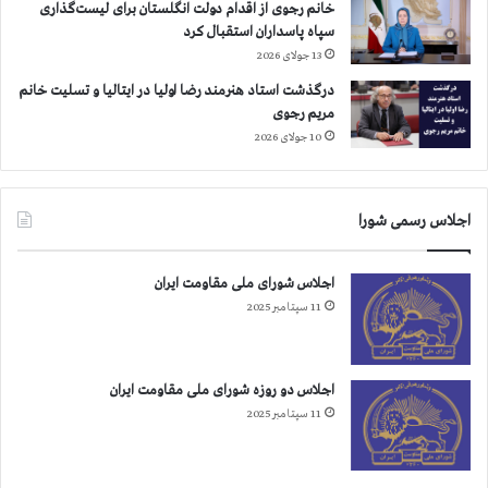
ل
خانم رجوی از اقدام دولت انگلستان برای لیست‌گذاری
ف
سپاه پاسداران استقبال کرد
و
13 جولای 2026
ط
درگذشت استاد هنرمند رضا اولیا در ایتالیا و تسلیت خانم
ن
مریم رجوی
ی
10 جولای 2026
ن
ش
ع
ا
اجلاس رسمی شورا
ر
ه
ا
اجلاس شورای ملی مقاومت ایران
ی
11 سپتامبر 2025
«
م
ر
اجلاس دو روزه شورای ملی مقاومت ایران
گ
11 سپتامبر 2025
ب
ر
خ