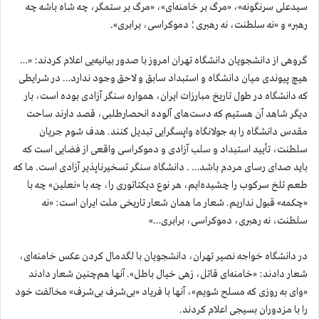
سیدعلی سرنگونه»، «مرگ بر خامنه‌ای»، «مرگ بر ستمگر، چه شاه باشه چه
رهبر» و «نه سلطنت، نه رهبری؛ دموکراسی، برابری».
گروهی از دانشجویان دانشگاه تهران امروز با صدور بیانیه‌یی اعلام کردند: «…
هیچ پیوندی میان دانشگاه و استبداد سابق و لاحق وجود ندارد… در شرایطی
که دانشگاه در طول تاریخ مبارزات ایران، همواره سنگر آزادی بوده است، بار
دیگر شاهد آن هستیم که دست‌های آلوده انحصارطلبی، قصد دارند ساحت
مقدس دانشگاه را به جولانگاه واپسگرایی تبدیل کنند. هدف شوم جریان
سلطنت، تأیید استبداد و سلب آزادی و دموکراسی واقعی از فضایی است که
باید صدای رسای مردم باشد… . دانشگاه سنگر تسخیرناپذیر آزادی است. ما که
طعم تلخ سرکوب را چشیده‌ایم، هر نوع دیکتاتوری را، چه با «نعلین» چه با
«چکمه» قبول نداریم. شعار ما همان شعار تاریخی ملت ایران است: «نه
سلطنت، نه رهبری، دموکراسی، برابری…»
در دانشگاه خواجه نصیر تهران، دانشجویان با لگدمال کردن عکس خامنه‌ای،
شعار دادند: «خامنه‌ای قاتل، زهی خیال باطل». آنها هم‌چنین شعار دادند
«وای به روزی که مسلح شویم»، آنها با فریاد «بی‌شرف بی‌شرف» مخالفت خود
را با مزدوران بسیجی اعلام کردند.