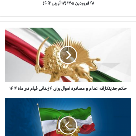
۲۸
فروردین
۱۴۰۵ (۱۷
آوریل
۲۰۲۶)
ح
ک
م
ج
ن
ا
ی
ت
ک
ا
حکم جنایتکارانه اعدام و مصادره اموال برای ۴ زندانی قیام دی‌ماه ۱۴۰۴
ر
ا
ف
ن
و
ه
ر
ا
ی
ع
:
د
ف