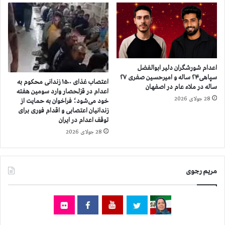
د
ن
ا
ج
ن
ا
ی
ت
ق
د
ی
و
ا
ز
اعدام شورشگران دلیر ابوالفضل
م
ن
سپاهی۲۴ ساله و امیرحسین صفری ۲۷
اعتصاب غذای ۱۵۰۰ زندانی محکوم به
د
د
ساله در ملاء عام در اصفهان
اعدام در قزلحصار وارد سومین هفته
ی‌
ا
28 جولای 2026
خود می‌شود؛ فراخوان به حمایت از
م
ن
زندانیان اعتصابی و اقدام فوری برای
ا
ی
توقف اعدام در ایران
ه
س
28 جولای 2026
۱
ی
۴
ا
۰
س
۴
مریم رجوی
ی
م
ح
ک
و
م