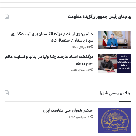
ب
ه
پیام‌های رئیس جمهور برگزیده مقاومت
ا
ع
د
خانم رجوی از اقدام دولت انگلستان برای لیست‌گذاری
ا
سپاه پاسداران استقبال کرد
م
13 جولای 2026
د
ر
درگذشت استاد هنرمند رضا اولیا در ایتالیا و تسلیت خانم
ز
مریم رجوی
ن
10 جولای 2026
د
ا
ن
اجلاس رسمی شورا
ک
ر
ج
اجلاس شورای ملی مقاومت ایران
11 سپتامبر 2025