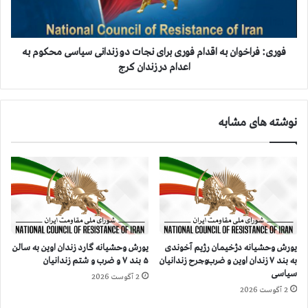
ا
ر
م
ا
و
خ
م
و
فوری: فراخوان به اقدام فوری برای نجات دو زندانی سیاسی محکوم به
ص
ا
اعدام در زندان کرج
ا
ن
د
ب
ر
ه
نوشته های مشابه
ه
ا
ا
ق
م
د
و
ا
ا
م
ل
ف
ب
و
ر
ر
ا
ی
یورش وحشیانه دژخیمان رژیم آخوندی
یورش وحشیانه گارد زندان اوین به سالن
ی
ب
به بند ۷ زندان اوین و ضرب‌وجرح زندانیان
۵ بند ۷ و ضرب و شتم زندانیان
۴
ر
سیاسی
2 آگوست 2026
ز
ا
2 آگوست 2026
ن
ی