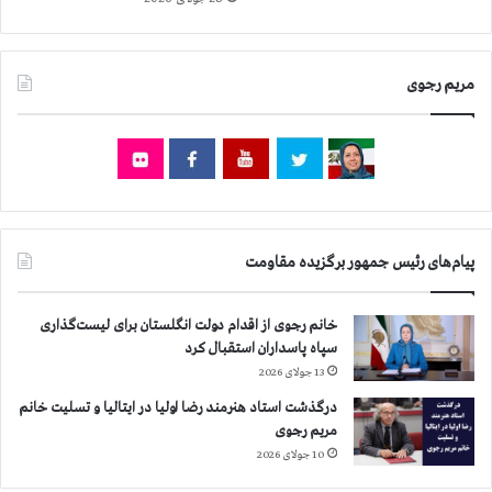
،
ی
ت
س
و
ی
س
مریم رجوی
ا
ط
س
د
ی
ژ
،
خ
ن
ی
ق
م
ش
ص
ج
پیام‌های رئیس جمهور برگزیده مقاومت
ل
ا
و
م
ا
ع
خانم رجوی از اقدام دولت انگلستان برای لیست‌گذاری
ت
ه
سپاه پاسداران استقبال کرد
ی
ب
13 جولای 2026
ی
ن‌
درگذشت استاد هنرمند رضا اولیا در ایتالیا و تسلیت خانم
ا
مریم رجوی
ل
10 جولای 2026
م