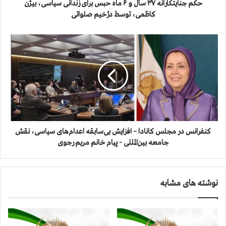
ا
حکم جنایتکارانه ۳۷ سال و ۶ ماه حبس برای زندانی سیاسی، بیژن
ر
کاظمی، توسط دژخیم صلواتی
ا
ن
ک
ه
ن
۳
ف
۷
ر
س
ا
ا
ن
ل
س
و
د
۶
ر
م
م
کنفرانس در مجلس کانادا – افزایش بی‌سابقه اعدام‌های سیاسی، نقش
ا
ج
جامعه بین‌المللی - پیام خانم مریم رجوی
ه
ل
ح
س
ب
ک
نوشته های مشابه
س
ا
ب
ن
ر
ا
ا
د
ی
ا