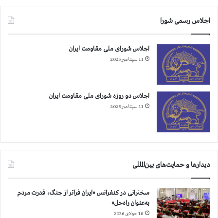
ل
ل
اجلاس رسمی شورا
ی
-
پ
اجلاس شورای ملی مقاومت ایران
ی
11 سپتامبر 2025
ا
م
خ
ا
اجلاس دو روزه شورای ملی مقاومت ایران
ن
11 سپتامبر 2025
م
م
ر
ی
م
دیدارها و حمایت‌های بین‌المللی
ر
ج
و
سخنرانی در کنفرانس «ایران فراتر از جنگ، قدرت مردم
ی
به‌عنوان راه‌حل»
18 جولای 2026