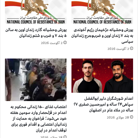
ز
–
ن
ا
د
ف
ا
ز
یورش وحشیانه دژخیمان رژیم آخوندی
یورش وحشیانه گارد زندان اوین به سالن
ن
ا
به بند ۷ زندان اوین و ضرب‌وجرح زندانیان
۵ بند ۷ و ضرب و شتم زندانیان
ی
ی
سیاسی
2 آگوست 2026
س
ش
2 آگوست 2026
ی
ب
ا
ی‌
س
س
ی
ا
،
ب
ب
ق
ی
ه
ژ
ا
اعدام شورشگران دلیر ابوالفضل
ن
ع
سپاهی۲۴ ساله و امیرحسین صفری ۲۷
اعتصاب غذای ۱۵۰۰ زندانی محکوم به
ک
د
ساله در ملاء عام در اصفهان
اعدام در قزلحصار وارد سومین هفته
ا
ا
28 جولای 2026
خود می‌شود؛ فراخوان به حمایت از
ظ
م‌
زندانیان اعتصابی و اقدام فوری برای
م
ه
توقف اعدام در ایران
ی
ا
28 جولای 2026