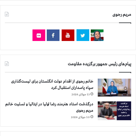
س
ی
ی
د
مریم رجوی
ر
ت
ه
ر
ا
ن
+
پ
پیام‌های رئیس جمهور برگزیده مقاومت
ی
ا
م
خانم رجوی از اقدام دولت انگلستان برای لیست‌گذاری
خ
سپاه پاسداران استقبال کرد
ا
13 جولای 2026
ن
م
درگذشت استاد هنرمند رضا اولیا در ایتالیا و تسلیت خانم
م
مریم رجوی
ر
10 جولای 2026
ی
م
ر