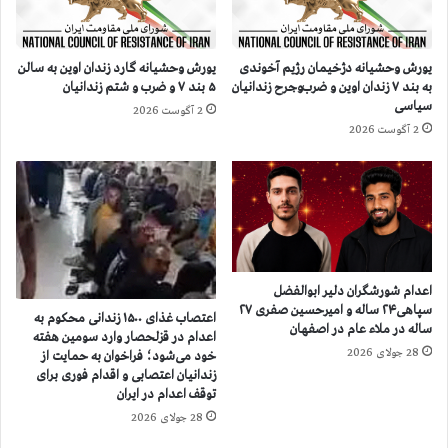
ا
د
ی
ا
م
د
یورش وحشیانه دژخیمان رژیم آخوندی
یورش وحشیانه گارد زندان اوین به سالن
ج
م
به بند ۷ زندان اوین و ضرب‌وجرح زندانیان
۵ بند ۷ و ضرب و شتم زندانیان
ا
ح
سیاسی
2 آگوست 2026
ه
م
2 آگوست 2026
د
د
ی
ی‌
ن
ن
و
ی
ز
ا
ن
و
د
ا
ا
ش
اعدام شورشگران دلیر ابوالفضل
ن
ک
سپاهی۲۴ ساله و امیرحسین صفری ۲۷
اعتصاب غذای ۱۵۰۰ زندانی محکوم به
ی
ا
ساله در ملاء عام در اصفهان
اعدام در قزلحصار وارد سومین هفته
ا
ن
28 جولای 2026
خود می‌شود؛ فراخوان به حمایت از
ن
م
زندانیان اعتصابی و اقدام فوری برای
س
ا
توقف اعدام در ایران
ی
ل
28 جولای 2026
ا
ک