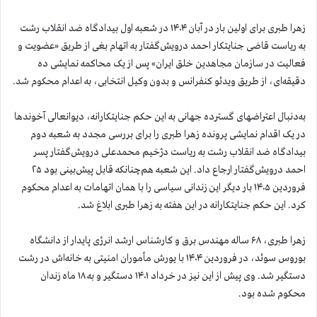
زهرا طبری برای اولین بار در آبان ۱۴۰۴ در شعبه اول بیدادگاه ضد انقلاب رشت
به ریاست قاضی جنایتکار احمد درویش‌گفتار به اتهام بغی از طریق «عضویت و
فعالیت در سازمان مجاهدین خلق ایران» پس از یک محاکمه نمایشی ده
دقیقه‌ای، از طریق ویدئو کنفرانس و بدون وکیل انتخابی، به اعدام محکوم شد.
به‌دنبال اعتراضهای گسترده جهانی به این حکم جنایتکارانه، دیوانعالی آخوندها
در یک اقدام نمایشی پرونده زهرا طبری را برای بررسی مجدد به شعبه دوم
بیدادگاه ضد انقلاب رشت به ریاست دژخیم محمدعلی درویش‌گفتار پسر
احمد درویش‌گفتار ارجاع داد. این شعبه هم‌چنانکه قابل پیش‌بینی بود ۲۵
فروردین ۱۴۰۵ بار دیگر این زندانی سیاسی را با همان اتهامات به اعدام محکوم
کرد. این حکم جنایتکارانه در این هفته به زهرا طبری ابلاغ شد.
زهرا طبری، ۶۸ ساله مهندس برق و کارشناس ارشد انرژی پایدار از دانشگاه
بوروس سوئد، در فروردین ۱۴۰۴ با یورش مأموران امنیتی به خانه‌اش در رشت
دستگیر شد. وی پیش از این نیز در خرداد ۱۴۰۱ دستگیر و به ۱۸ ماه زندان
محکوم شده بود.