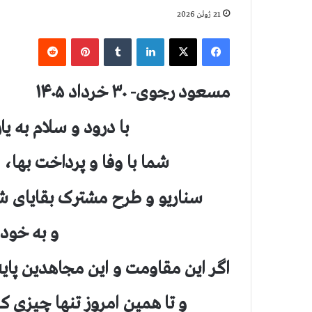
21 ژوئن 2026
فیس بوک
X
لینکدین
‫تامبلر
‫پین‌ترست
‫رددیت
مسعود رجوی- ۳۰ خرداد ۱۴۰۵
با درود و سلام به ی
شما با وفا و پرداخت بها، 
سناریو و طرح مشترک بقایای ش
و به خود 
اگر این مقاومت و این مجاهدین پایه و مای
و تا همین امروز تنها چیزی ک