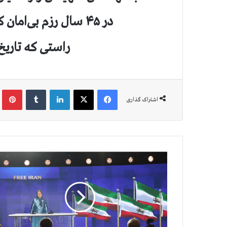
در ۴۵ سال رزم بی‌امان که از پیروزی محتوم نشان دارد
راستی که تاریخ 
فیس بوک
X
لینکدین
‫تامبلر
‫پین
اشتراک گذاری
س
خ
ن
ر
ا
ن
ی