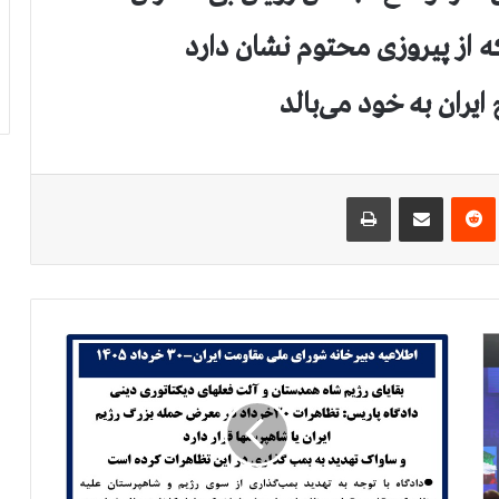
ایران به خود می‌بالد
‌ترست
‫رددیت
اشتراک گذاری از طریق ایمیل
چاپ
ب
ق
ا
ي
ا
ي
ر