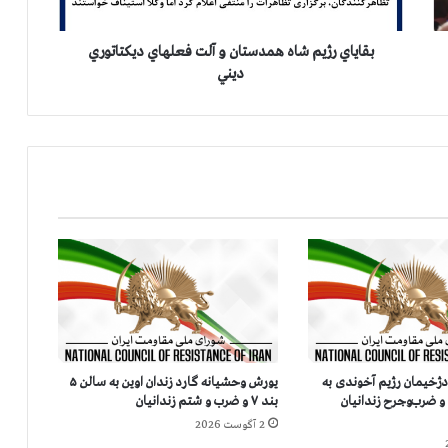
ژ
ي
م
بقاياي رژيم شاه همدستان و آلت فعلهاي ديكتاتوري
ش
ديني
ا
ه
ه
م
د
س
ت
ا
ن
و
آ
ل
ت
ف
ژخیمان رژیم آخوندی به
یورش وحشیانه گارد زندان اوین به سالن ۵
ع
اوین و ضرب‌وجرح زندانیان
بند ۷ و ضرب و شتم زندانیان
ل
2 آگوست 2026
ه